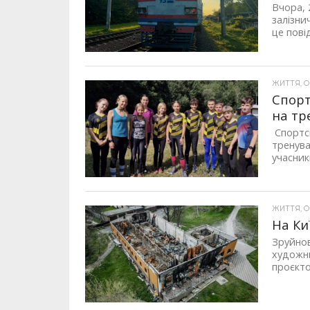
Вчора, 
залізни
це пові
ЖИТТЯ, ОП
Спорт
на тр
Спортсм
тренува
учасник
ЖИТТЯ, ОП
На Ки
Зруйнов
художни
проєкто