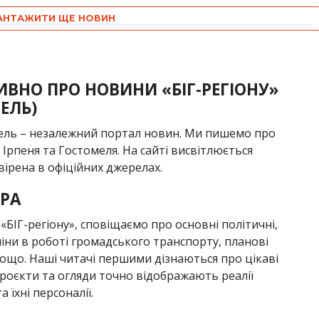
АНТАЖИТИ ЩЕ НОВИН
ИВНО ПРО НОВИНИ «БІГ-РЕГІОНУ»
МЕЛЬ)
мель – незалежний портал новин. Ми пишемо про
і, Ірпеня та Гостомеля. На сайті висвітлюється
вірена в офіційних джерелах.
РА
БІГ-регіону», сповіщаємо про основні політичні,
міни в роботі громадського транспорту, планові
ощо. Наші читачі першими дізнаються про цікаві
проєкти та огляди точно відображають реалії
 їхні персоналії.