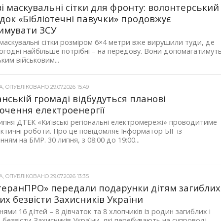
і маскувальні сітки для фронту: волонтерський
док «Бібліотечні павучки» продовжує
имувати ЗСУ
маскувальні сітки розміром 6×4 метри вже вирушили туди, де
огодні найбільше потрібні – на передову. Вони допомагатимут
ьким військовим...
 ОПУБЛІКОВАНО 29.07.2026 15:49
анській громаді відбудуться планові
ючення електроенергії
ипня ДТЕК «Київські регіональні електромережі» проводитиме
ктичні роботи. Про це повідомляє Інформатор БІГ із
нням на БМР. 30 липня, з 08:00 до 19:00...
 ОПУБЛІКОВАНО 29.07.2026 13:35
теранПРО» передали подарунки дітям загиблих 
их безвісти Захисників України
ями 16 дітей – 8 дівчаток та 8 хлопчиків із родин загиблих і
 безвісти Захисників України, які перебувають на супроводі...