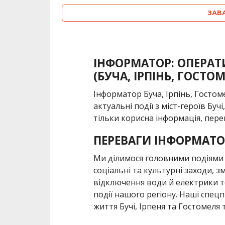
ЗАВ
ІНФОРМАТОР: ОПЕРАТ
(БУЧА, ІРПІНЬ, ГОСТО
Інформатор Буча, Ірпінь, Госто
актуальні події з міст-героїв Буч
тільки корисна інформація, пере
ПЕРЕВАГИ ІНФОРМАТО
Ми ділимося головними подіями «
соціальні та культурні заходи, з
відключення води й електрики т
події нашого регіону. Наші спец
життя Бучі, Ірпеня та Гостомеля та