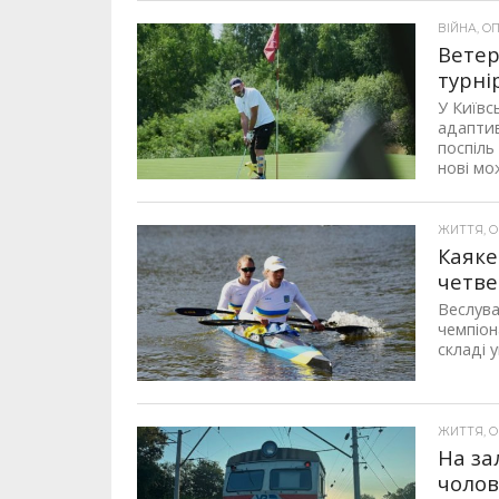
ВІЙНА, ОП
Ветер
турні
У Київс
адаптив
поспіль
нові мож
ЖИТТЯ, ОП
Каяке
четве
Веслува
чемпіон
складі 
ЖИТТЯ, ОП
На за
чолов