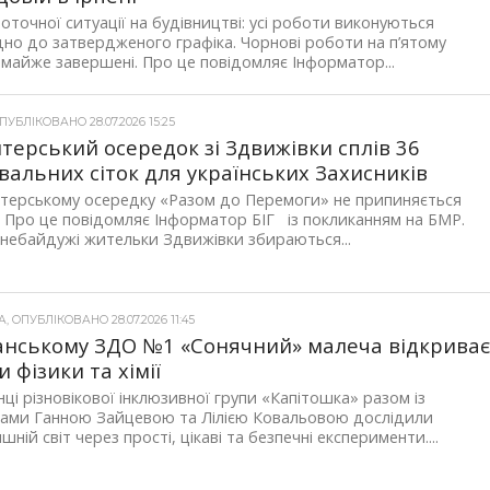
точної ситуації на будівництві: усі роботи виконуються
дно до затвердженого графіка. Чорнові роботи на п’ятому
 майже завершені. Про це повідомляє Інформатор...
УБЛІКОВАНО 28.07.2026 15:25
терський осередок зі Здвижівки сплів 36
вальних сіток для українських Захисників
терському осередку «Разом до Перемоги» не припиняється
 Про це повідомляє Інформатор БІГ із покликанням на БМР.
ебайдужі жительки Здвижівки збираються...
 ОПУБЛІКОВАНО 28.07.2026 11:45
анському ЗДО №1 «Сонячний» малеча відкрива
и фізики та хімії
ці різновікової інклюзивної групи «Капітошка» разом із
гами Ганною Зайцевою та Лілією Ковальовою дослідили
шній світ через прості, цікаві та безпечні експерименти....