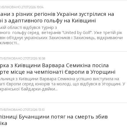
УБЛІКОВАНО 27.07.2026 19:04
ани з різних регіонів України зустрілися на
рі з адаптивного гольфу на Київщині
ькій області відбувся турнір з
ного гольфу серед ветеранів “United by Golf”. Уже третій рік
 він об’єднує українських Захисників і Захисниць, відкриваючи
ливості...
УБЛІКОВАНО 27.07.2026 16:58
рка з Київщини Варвара Семикіна посіла
рте місце на чемпіонаті Європи в Угорщині
льниця з Київщини Варвара Семикіна успішно виступила на
аті Європи серед юніорів та молоді, що відбувся в Угорщині. У
української байдарки-двійки...
УБЛІКОВАНО 27.07.2026 13:51
лізниці Бучанщини потяг на смерть збив
іка