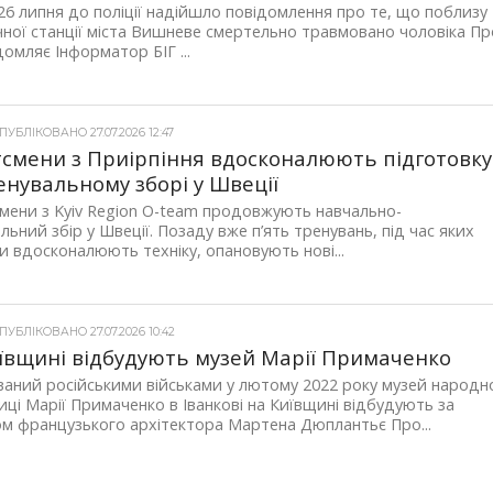
26 липня до поліції надійшло повідомлення про те, що поблизу
чної станції міста Вишневе смертельно травмовано чоловіка Пр
домляє Інформатор БІГ ...
УБЛІКОВАНО 27.07.2026 12:47
смени з Приірпіння вдосконалюють підготовку
енувальному зборі у Швеції
ени з Kyiv Region O-team продовжують навчально-
льний збір у Швеції. Позаду вже п’ять тренувань, під час яких
и вдосконалюють техніку, опановують нові...
УБЛІКОВАНО 27.07.2026 10:42
ївщині відбудують музей Марії Примаченко
аний російськими військами у лютому 2022 року музей народн
ці Марії Примаченко в Іванкові на Київщині відбудують за
м французького архітектора Мартена Дюплантьє Про...