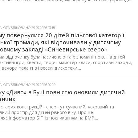
 ОПУБЛІКОВАНО 29.07.2026 13:18
у повернулися 20 дітей пільгової категорії
ської громади, які відпочивали у дитячому
овчому закладі «Синевирське озеро»
а відпочинку була насиченою та різноманітною. На дітей
активні ігри, квести, творчі майстер-класи, спортивні заходи,
 вечори талантів і веселі дискотеки....
 ОПУБЛІКОВАНО 29.07.2026 10:29
ку «Диво» в Бучі повністю оновили дитячий
анчик
 старих конструкцій тепер тут сучасний, яскравий та
вний простір для дітей різного віку. Про це
ляє Інформатор БІГ із покликанням на БМР....