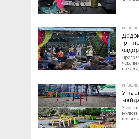
КИЇВЩИНА,
Додом
Ірпін
оздор
Програм
чекали 
походи,
КИЇВЩИНА,
У пар
майд
Замість
інклюзи
повідом