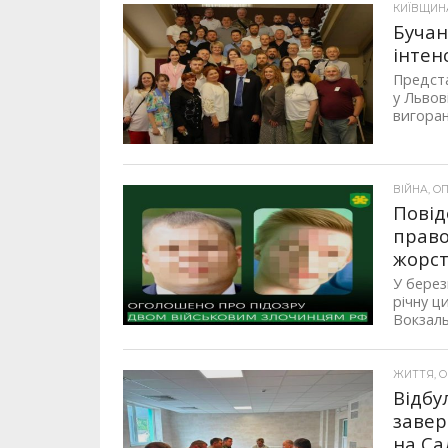
КИЇВЩИНА,
Бучан
інтен
Предста
у Львов
вигоран
ВІЙНА, ОП
Повід
право
жорст
У березн
річну ц
Вокзальн
ЖИТТЯ, ОП
Відбу
завер
на Са