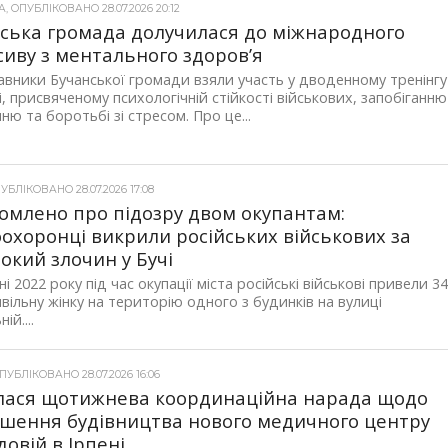
 ОПУБЛІКОВАНО 28.07.2026 20:12
ська громада долучилася до міжнародного
сиву з ментального здоров’я
вники Бучанської громади взяли участь у дводенному тренінгу
і, присвяченому психологічній стійкості військових, запобіганню
ню та боротьбі зі стресом. Про це...
УБЛІКОВАНО 28.07.2026 17:08
омлено про підозру двом окупантам:
охоронці викрили російських військових за
окий злочин у Бучі
і 2022 року під час окупації міста російські військові привели 34
ивільну жінку на територію одного з будинків на вулиці
ій....
УБЛІКОВАНО 28.07.2026 16:06
лася щотижнева координаційна нарада щодо
шення будівництва нового медичного центру
довій в Ірпені