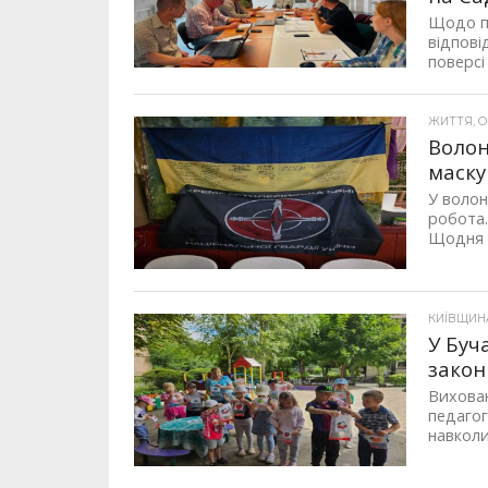
Щодо по
відпові
поверсі
ЖИТТЯ, ОП
Волон
маску
У волон
робота.
Щодня н
КИЇВЩИНА,
У Буч
закон
Вихован
педаго
навколи