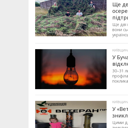
Ще дв
осере
підтр
Ще дві 
вони сь
українс
КИЇВЩИНА,
У Буч
відкл
30–31 л
профіла
поклика
КИЇВЩИНА,
У «Ве
зникл
Цими дн
зниклих