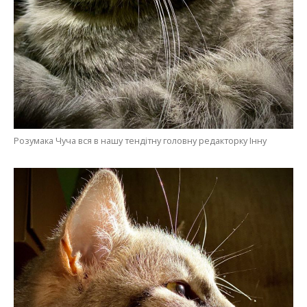
Розумака Чуча вся в нашу тендітну головну редакторку Інну