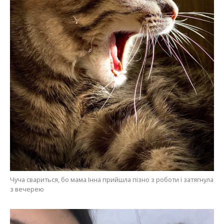
Чуча свариться, бо мама Інна прийшла пізно з роботи і затягнула
з вечерею