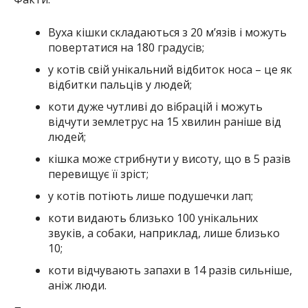
Вуха кішки складаються з 20 м’язів і можуть
повертатися на 180 градусів;
у котів свій унікальний відбиток носа – це як
відбитки пальців у людей;
коти дуже чутливі до вібрацій і можуть
відчути землетрус на 15 хвилин раніше від
людей;
кішка може стрибнути у висоту, що в 5 разів
перевищує її зріст;
у котів потіють лише подушечки лап;
коти видають близько 100 унікальних
звуків, а собаки, наприклад, лише близько
10;
коти відчувають запахи в 14 разів сильніше,
аніж люди.