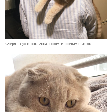
Кучерява журналістка Анна зі своїм плюшевим Томасом