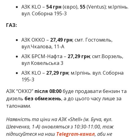
АЗК KLO –
54 грн
(євро),
55
(Ventus); м.Ірпінь.
вул. Соборна 195-3
ГАЗ:
АЗК ОККО –
27,49 грн
; смт. Гостомель,
вул.Чкалова, 11-А
АЗК БРСМ-Нафта –
27,
2
9 грн
; смт.Ворзель,
вул Ковельська 3
АЗК KLO –
27,29 грн
; м.Ірпінь. вул. Соборна
195-3
АЗК “ОККО”
після 08:00
буде продавати бензин та
дизель
без обмежень
, а до цього часу лише за
талонами.
Наявність та ціни на АЗК «
Shell» (м. Буча, вул.
Шевченка, 1-А) оновляться з 10:30-11:00, тож
підписуйтеся
на наш
Telegram-
канал
, аби не