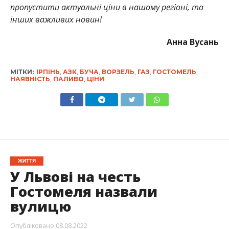
пропустити
актуальні ціни в
нашому регіоні, та
інших важливих новин!
Анна Вусань
МІТКИ:
ІРПІНЬ
,
АЗК
,
БУЧА
,
ВОРЗЕЛЬ
,
ГАЗ
,
ГОСТОМЕЛЬ
,
НАЯВНІСТЬ
,
ПАЛИВО
,
ЦІНИ
ЖИТТЯ
У Львові на честь
Гостомеля назвали
вулицю
Опубліковано
08.08.2022