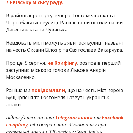
Львівську міську раду.
В районі аеропорту тепер є Гостомельська та
Чорнобаївська вулиці. Раніше вони носили назви
Дагестанська та Чуваська.
Невдовзі в місті можуть з’явитися вулиці, названі
на честь Оксани Білозір та Святослава Вакарчука.
Про це, 5 серпня,
на брифінгу
, розповів перший
заступник міського голови Львова Андрій
Москаленко.
Раніше ми
повідомляли
, що на честь міст-героїв
Бучі, Ірпеня та Гостомеля назвуть українські
літаки.
Підписуйтесь на наш
Telegram-канал
та
Facebook-
сторінку
, аби оперативно дізнаватися про
актуальні новини “БІГ-регіону (Буча, Ірпінь,