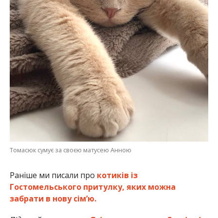
Томасюк сумує за своєю матусею Анною
Раніше ми писали про
котиків із
Гостомельського притулку, яких можна
забрати в нову сім’ю.