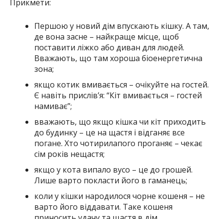
Прикмети:
Першою у новий дім впускають кішку. А там,
де вона засне – найкраще місце, щоб
поставити ліжко або диван для людей.
Вважають, що там хороша біоенергетична
зона;
якщо котик вмивається – очікуйте на гостей.
Є навіть прислів’я: “Кіт вмивається – гостей
намиває”;
вважають, що якщо кішка чи кіт приходить
до будинку – це на щастя і відганяє все
погане. Хто чотирилапого проганяє – чекає
сім років нещастя;
якщо у кота випало вусо – це до грошей.
Лише варто покласти його в гаманець;
коли у кішки народилося чорне кошеня – не
варто його віддавати. Таке кошеня
приносить удачу та щастя в дім.