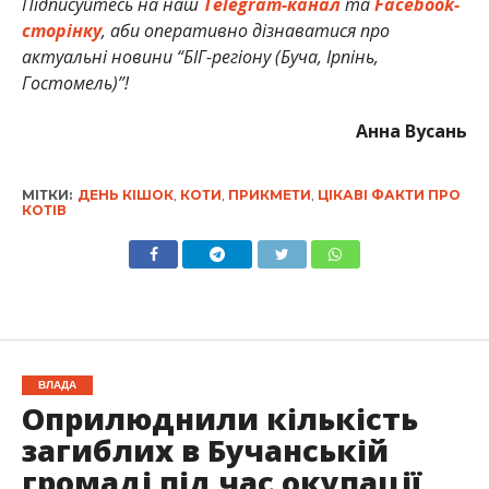
Підписуйтесь на наш
Telegram-канал
та
Facebook-
сторінку
, аби оперативно дізнаватися про
актуальні новини “БІГ-регіону (Буча, Ірпінь,
Гостомель)”!
Анна Вусань
МІТКИ:
ДЕНЬ КІШОК
,
КОТИ
,
ПРИКМЕТИ
,
ЦІКАВІ ФАКТИ ПРО
КОТІВ
ВЛАДА
Оприлюднили кількість
загиблих в Бучанській
громаді під час окупації