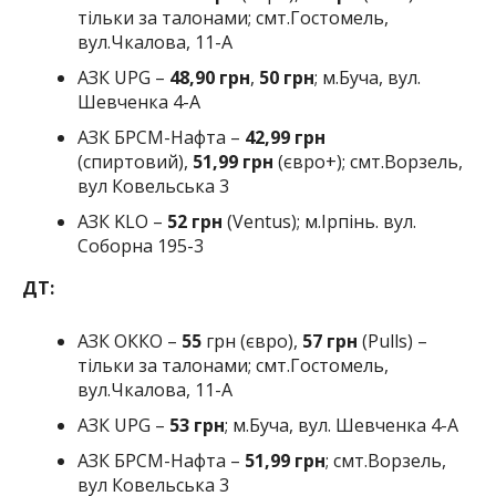
тільки за талонами; смт.Гостомель,
вул.Чкалова, 11-А
АЗК UPG –
48,90 грн
,
50 грн
; м.Буча, вул.
Шевченка 4-А
АЗК БРСМ-Нафта –
42,99 грн
(спиртовий),
51,99 грн
(євро+); смт.Ворзель,
вул Ковельська 3
АЗК KLO –
52 грн
(Ventus); м.Ірпінь. вул.
Соборна 195-3
ДТ:
АЗК ОККО –
55
грн (євро),
57 грн
(Pulls) –
тільки за талонами; смт.Гостомель,
вул.Чкалова, 11-А
АЗК UPG –
53 грн
; м.Буча, вул. Шевченка 4-А
АЗК БРСМ-Нафта –
5
1,99
грн
; смт.Ворзель,
вул Ковельська 3