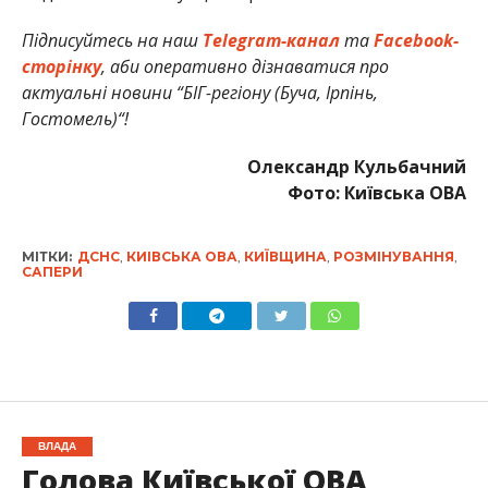
Підписуйтесь на наш
Telegram-канал
та
Facebook-
сторінку
, аби оперативно дізнаватися про
актуальні новини
“БІГ-регіону (Буча, Ірпінь,
Гостомель)
“!
Олександр Кульбачний
Фото: Київська ОВА
МІТКИ:
ДСНС
,
КИІВСЬКА ОВА
,
КИЇВЩИНА
,
РОЗМІНУВАННЯ
,
САПЕРИ
ВЛАДА
Голова Київської ОВА