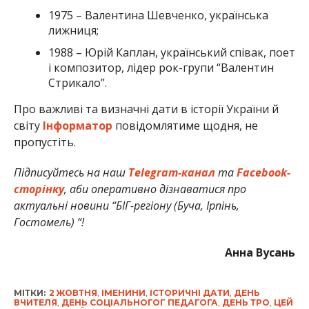
1975 – Валентина Шевченко, українська
лижниця;
1988 – Юрій Каплан, український співак, поет
і композитор, лідер рок-групи “Валентин
Стрикало”.
Про важливі та визначні дати в історії України й
світу
Інформатор
повідомлятиме щодня, не
пропустіть.
Підписуйтесь на наш
Telegram-канал
та
Facebook-
сторінку
, аби оперативно дізнаватися про
актуальні новини “БІГ-регіону (Буча, Ірпінь,
Гостомель) “!
Анна Вусань
МІТКИ:
2 ЖОВТНЯ
,
ІМЕНИНИ
,
ІСТОРИЧНІ ДАТИ
,
ДЕНЬ
ВЧИТЕЛЯ
,
ДЕНЬ СОЦІАЛЬНОГОГ ПЕДАГОГА
,
ДЕНЬ ТРО
,
ЦЕЙ