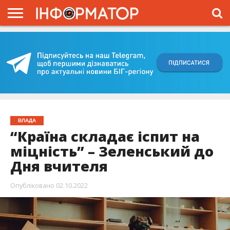
ГОЛОВНА
ВІЙНА
ЖИТТЯ
ВЛАДА
ГРОШІ
ТРЕШ
КИЇВЩИНА
БЛОГИ
КОРИСНЕ
ОБЛИЧЧЯ
ОГЛЯД
ПРО
ПРОЄКТ
ВЛАДА
“Країна складає іспит на
міцність” – Зеленський до
Дня вчителя
Опубліковано
02.10.2022