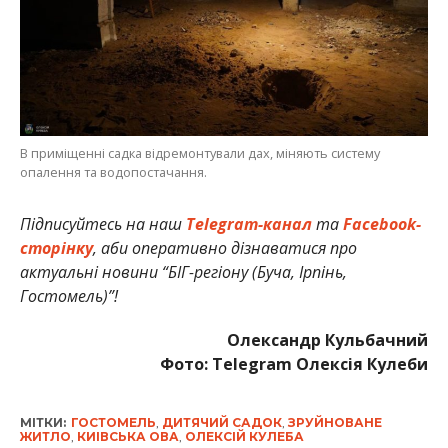
В приміщенні садка відремонтували дах, міняють систему
опалення та водопостачання.
Підписуйтесь на наш
Telegram-канал
та
Facebook-
сторінку
, аби оперативно дізнаватися про
актуальні новини “БІГ-регіону (Буча, Ірпінь,
Гостомель)”!
Олександр Кульбачний
Фото: Telegram Олексія Кулеби
МІТКИ:
ГОСТОМЕЛЬ
,
ДИТЯЧИЙ САДОК
,
ЗРУЙНОВАНЕ
ЖИТЛО
,
КИІВСЬКА ОВА
,
ОЛЕКСІЙ КУЛЕБА