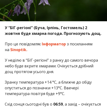
У “БІГ-регіоні” (Буча, Ірпінь, Гостомель) 2
жовтня
буде хмарна погода. Прогнозують дощ.
Про це повідомляє
Інформатор
з посиланням
на
Sinoptik.
У неділю в “БІГ-регіоні” з ранку до самого вечора
небо буде вкрите хмарами. Очікується дрібний
дощ протягом усього дня.
Зранку температура +14 °С, а ближче до обіду
опуститься
до позначки +13°С. Ввечері
температура повітря
буде +9
°С.
Схід сонця сьогодні був о
06:59
, а захід – очікується