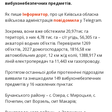
вибухонебезпечних предметів.
Як пише
Інформатор
, про це Київська обласна
військова адміністрація
повідомила
у Telegram.
Зокрема, вони вже обстежили 20,97тис. га
території, з них 4,78 тис. га – с/г угідь, 56,305 га –
акваторії водних об’єктів. Перевірили 1269
об’єктів, 2027 домогосподарств, 1816,58 км
автомобільних доріг, 12 км ж/д колії, 1388,917 км
ліній електропередач та 11,443 км газопроводу.
Протягом останньої доби піротехнічні підрозділи
виявили та знешкодили 149 вибухонебезпечних
предметів у 16 населених пунктах:
Бучанського району – с. Озера, с. Мироцьке, с.
Почепин, смт Ворзель, смт Макарів;