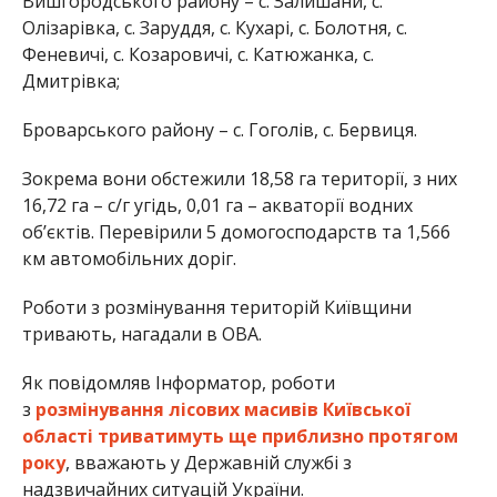
Вишгородського району – с. Залишани, с.
Олізарівка, с. Заруддя, с. Кухарі, с. Болотня, с.
Феневичі, с. Козаровичі, с. Катюжанка, с.
Дмитрівка;
Броварського району – с. Гоголів, с. Бервиця.
Зокрема вони обстежили 18,58 га території, з них
16,72 га – с/г угідь, 0,01 га – акваторії водних
об’єктів. Перевірили 5 домогосподарств та 1,566
км автомобільних доріг.
Роботи з розмінування територій Київщини
тривають, нагадали в ОВА.
Як повідомляв Інформатор, роботи
з
розмінування лісових масивів Київської
області триватимуть ще приблизно протягом
року
, вважають у Державній службі з
надзвичайних ситуацій України.