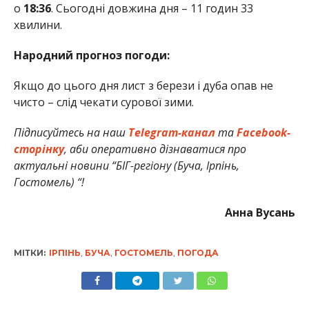
о
18:36
. Сьогодні довжина дня – 11 годин 33
хвилини.
Народний прогноз погоди:
Якщо до цього дня лист з берези і дуба опав не
чисто – слід чекати сурової зими.
Підписуйтесь на наш
Telegram-канал
та
Facebook-
сторінку
, аби оперативно дізнаватися про
актуальні новини “БІГ-регіону (Буча, Ірпінь,
Гостомель) “!
Анна Вусань
МІТКИ:
ІРПІНЬ
,
БУЧА
,
ГОСТОМЕЛЬ
,
ПОГОДА