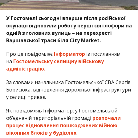
У Гостомелі сьогодні вперше після російської
окупації відновили роботу перші світлофори на
одній з головних вулиць – на перехресті
Варшавської траси біля City Market.
Про це повідомляє
Інформатор
із посиланням
на
Гостомельську селищну військову
адміністрацію.
За словами начальника Гостомельської СВА Сергія
Борисюка, відновлення дорожньої інфраструктури
у селищі триває.
Як повідомляв Інформатор, у Гостомельській
об’єднаній територіальній громаді
розпочали
процес відновлення пошкоджених війною
віконних блоків у будівлях
.