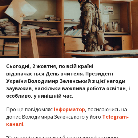
Сьогодні, 2 жовтня, по всій країні
відзначається День вчителя. Президент
України Володимир Зеленський з цієї нагоди
зауважив, наскільки важлива робота освітян, і
особливо, у нинішній час.
Про це повідомляє
Інформатор
, посилаючись на
допис Володимира Зеленського у його
Telegram-
каналі
.
“Сьогодні наша країна й наш народ фактично