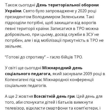
Також сьогодні
День територіальної оборони
України
. Свято було запроваджене у 2020 році
президентом Володимиром Зеленським. Такі
підрозділи потрібні, щоб захищати від ворогів
певні території країни. Записатися в ТРО можна
добровільно, при цьому, досвід служби в ЗСУ не
потрібен, але і від мобілізації присутність в ТРО не
звільняє.
“Готові до спротиву” – гасло бійців ТРО.
У світі ще сьогодні
Міжнародний день
соціального педагога,
який заснували 2009 році в
Копенгагені під час Міжнародної конференції
соціальних педагогів.
А ще 2 жовтня
Всесвітній день гри
. Цей день для
того, аби спонукати дітей і батьків вимкнути
телевізор, відкласти смартфони та комп’ютери, і