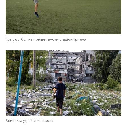
Гра у футбол на понівеченому стадіоні Ірпеня
Знищена українська школа