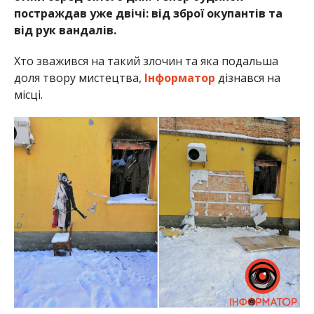
постраждав уже двічі: від зброї окупантів та
від рук вандалів.
Хто зважився на такий злочин та яка подальша
доля твору мистецтва,
Інформатор
дізнався на
місці.