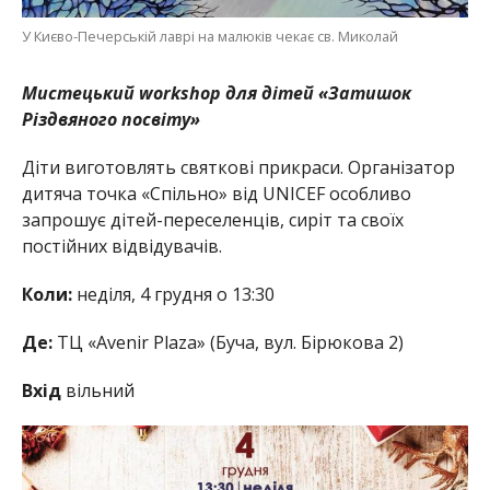
У Києво-Печерській лаврі на малюків чекає св. Миколай
Мистецький workshop для дітей «Затишок
Pіздвяного посвіту»
Діти виготовлять святкові прикраси. Організатор
дитяча точка «Спільно» від UNICEF особливо
запрошує дітей-переселенців, сиріт та своїх
постійних відвідувачів.
Коли:
неділя, 4 грудня о 13:30
Де:
ТЦ «Аvenir Plaza» (Буча, вул. Бірюкова 2)
Вхід
вільний