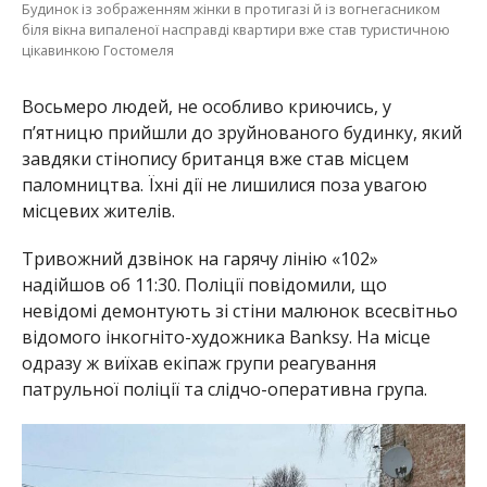
Будинок із зображенням жінки в протигазі й із вогнегасником
біля вікна випаленої насправді квартири вже став туристичною
цікавинкою Гостомеля
Восьмеро людей, не особливо криючись, у
п’ятницю прийшли до зруйнованого будинку, який
завдяки стінопису британця вже став місцем
паломництва. Їхні дії не лишилися поза увагою
місцевих жителів.
Тривожний дзвінок на гарячу лінію «102»
надійшов об 11:30. Поліції повідомили, що
невідомі демонтують зі стіни малюнок всесвітньо
відомого інкогніто-художника Banksy. На місце
одразу ж виїхав екіпаж групи реагування
патрульної поліції та слідчо-оперативна група.