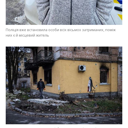
Поліція вже встановила особи всіх вісьмох затриманих, поміж
них є й місцевий житель