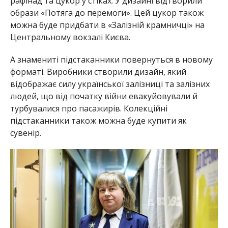
рафінад та цукор у стіках. У дизайні відтворили
образи «Потяга до перемоги». Цей цукор також
можна буде придбати в «Залізній крамничці» на
Центральному вокзалі Києва.
А знамениті підстаканники повернуться в новому
форматі. Виробники створили дизайн, який
відображає силу української залізниці та залізних
людей, що від початку війни евакуйовували й
турбувалися про пасажирів. Колекційні
підстаканники також можна буде купити як
сувенір.