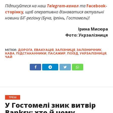
Підписуйтеся на наш
Telegram-канал
та
Facebook-
сторінку
, щоб оперативно дізнаватися актуальні
новини БІГ-регіону (Буча, Ірпінь, Гостомель)!
Ірина Мисюра
Фото: Укрзалізниця
МІТКИ:
ДОРОГА
,
ЕВАКУАЦІЯ
,
ЗАЛІЗНИЦЯ
,
ЗАЛІЗНИЧНИК
,
КАВА
,
ПІДСТАКАННИКИ
,
ПАСАЖИР
,
ПОЇЗД
,
УКРЗАЛІЗНИЦЯ
,
ЧАЙ
ТРЕШ
У Гостомелі зник витвір
Banksy: хто й чому