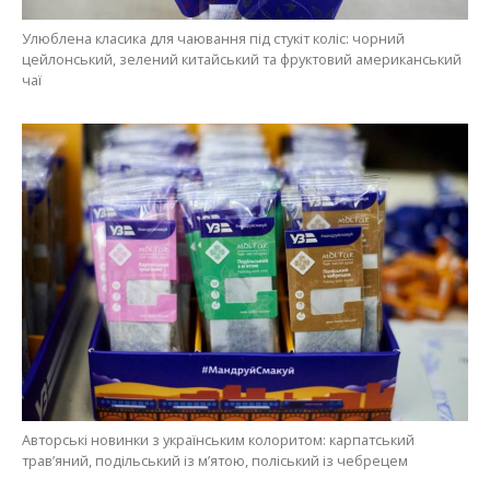
Улюблена класика для чаювання під стукіт коліс: чорний
цейлонський, зелений китайський та фруктовий американський
чаї
Авторські новинки з українським колоритом: карпатський
трав’яний, подільський із м’ятою, поліський із чебрецем