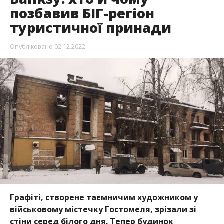
позбавив БІГ-регіон
туристичної принади
Опубліковано
02.12.2022
Графіті, створене таємничим художником у
військовому містечку Гостомеля, зрізали зі
стіни серед білого дня. Тепер будинок