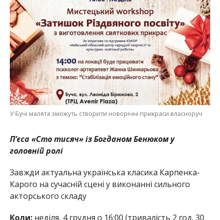
У Бучі малята зможуть створити новорічні прикраси власноруч
П’єса «Сто тисяч» із Богданом Бенюком у
головній ролі
Завжди актуальна українська класика Карпенка-
Карого на сучасній сцені у виконанні сильного
акторського складу
Коли:
неділя, 4 грудня о 16:00 (тривалість 2 год. 30