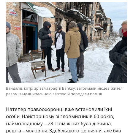
Вандалів, котрі зрізали графіті Banksy, затримали місцеві жителі
разом із муніципальною вартою й передали поліції
Натепер правоохоронці вже встановили їхні
особи. Найстаршому зі зловмисників 60 років,
наймолодшому – 28. Поміж них була дівчина,
решта – чоловіки. Здебільшого це кияни, але був