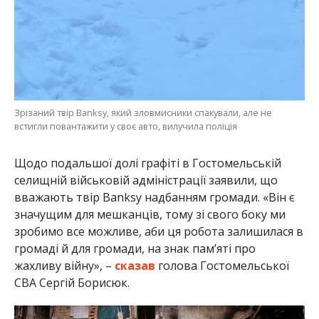
Зрізаний твір Banksy, який зловмисники спакували, але не
встигли повантажити у своє авто, вилучила поліція
Щодо подальшої долі графіті в Гостомельській
селищній військовій адміністрації заявили, що
вважають твір Banksy надбанням громади. «Він є
значущим для мешканців, тому зі свого боку ми
зробимо все можливе, аби ця робота залишилася в
громаді й для громади, на знак пам’яті про
жахливу війну», –
сказав
голова Гостомельської
СВА Сергій Борисюк.