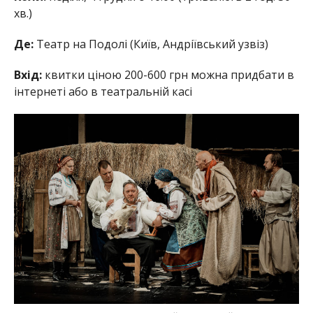
хв.)
Де:
Театр на Подолі (Київ, Андріївський узвіз)
Вхід:
квитки ціною 200-600 грн можна придбати в
інтернеті або в театральній касі