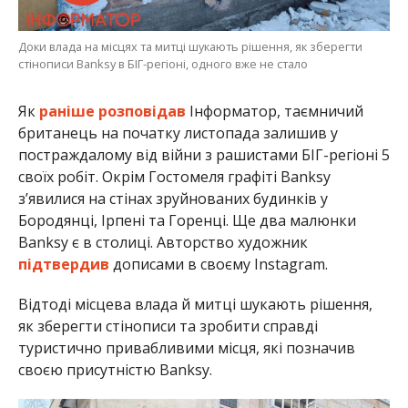
Доки влада на місцях та митці шукають рішення, як зберегти
стінописи Banksy в БІГ-регіоні, одного вже не стало
Як
раніше розповідав
Інформатор, таємничий
британець на початку листопада залишив у
постраждалому від війни з рашистами БІГ-регіоні 5
своїх робіт. Окрім Гостомеля графіті Banksy
з’явилися на стінах зруйнованих будинків у
Бородянці, Ірпені та Горенці. Ще два малюнки
Banksy є в столиці. Авторство художник
підтвердив
дописами в своєму Instagram.
Відтоді місцева влада й митці шукають рішення,
як зберегти стінописи та зробити справді
туристично привабливими місця, які позначив
своєю присутністю Banksy.