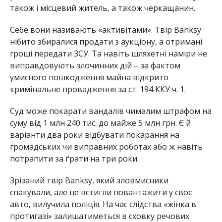
також і місцевий житель, а також черкащанин.
Себе вони називають «активітами». Твір Banksy
нібито збиралися продати з аукціону, а отримані
гроші передати ЗСУ. Та навіть шляхетні наміри не
виправдовують злочинних дій – за фактом
умисного пошкодження майна відкрито
кримінальне провадження за ст. 194 ККУ ч. 1.
Суд може покарати вандалів чималим штрафом на
суму від 1 млн 240 тис. до майже 5 млн грн. Є й
варіанти два роки відбувати покарання на
громадських чи виправних роботах або ж навіть
потрапити за ґрати на три роки.
Зрізаний твір Banksy, який зловмисники
спакували, але не встигли повантажити у своє
авто, вилучила поліція. На час слідства «жінка в
протигазі» залишатиметься в сховку речових