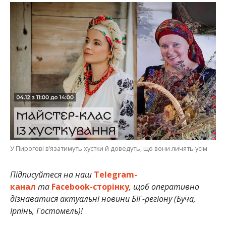
У Пирогові в’язатимуть хустки й доведуть, що вони личять усім
Підписуйтеся на наш
Telegram-
канал
та
Facebook-сторінку
, щоб оперативно
дізнаватися актуальні новини БІГ-регіону (Буча,
Ірпінь, Гостомель)!