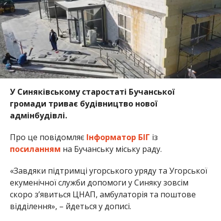
У Синяківському старостаті Бучанської
громади триває будівництво нової
адмінбудівлі.
Про це повідомляє
Інформатор БІГ
із
посиланням
на Бучанську міську раду.
«Завдяки підтримці угорського уряду та Угорської
екуменічної служби допомоги у Синяку зовсім
скоро зʼявиться ЦНАП, амбулаторія та поштове
відділення», – йдеться у дописі.