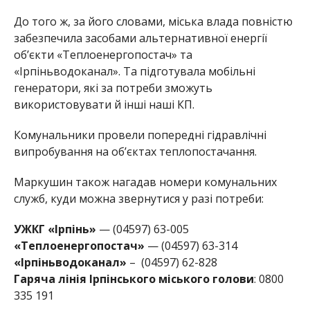
До того ж, за його словами, міська влада повністю
забезпечила засобами альтернативної енергії
об’єкти «Теплоенергопостач» та
«Ірпіньводоканал». Та підготувала мобільні
генератори, які за потреби зможуть
використовувати й інші наші КП.
Комунальники провели попередні гідравлічні
випробування на об’єктах теплопостачання.
Маркушин також нагадав номери комунальних
служб, куди можна звернутися у разі потреби:
УЖКГ «Ірпінь»
— (04597) 63-005
«Теплоенергопостач»
— (04597) 63-314
«Ірпіньводоканал»
– (04597) 62-828
Гаряча лінія Ірпінського міського голови
: 0800
335 191