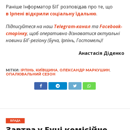
Раніше Інформатор БІГ розповідав про те, що
в Ірпені відкрили соціальну їдальню
.
Підписуйтеся на наш
Telegram-канал
та
Facebook-
сторінку
, щоб оперативно дізнаватися актуальні
новини БІГ-регіону (Буча, Ірпінь, Гостомель)!
Анастасія Діденко
МІТКИ:
ІРПІНЬ
,
КИЇВЩИНА
,
ОЛЕКСАНДР МАРКУШИН
,
ОПАЛЮВАЛЬНИЙ СЕЗОН
ВЛАДА
Завтра у Бучі комісійно