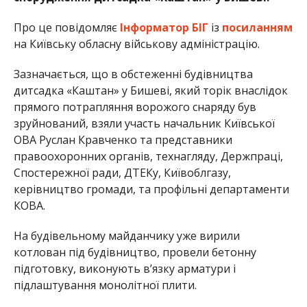
Про це повідомляє
Інформатор БІГ
із
посиланням
на Київську обласну військову адміністрацію.
Зазначається, що в обстеженні будівництва
дитсадка «Каштан» у Бишеві, який торік внаслідок
прямого потрапляння ворожого снаряду був
зруйнований, взяли участь начальник Київської
ОВА Руслан Кравченко та представники
правоохоронних органів, технагляду, Держпраці,
Спостережної ради, ДТЕКу, Київоблгазу,
керівництво громади, та профільні департаменти
КОВА.
На будівельному майданчику уже вирили
котлован під будівництво, провели бетонну
підготовку, виконують вʼязку арматури і
підлаштування монолітної плити.