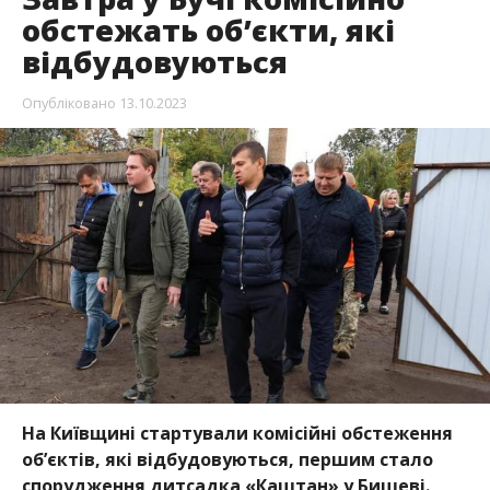
обстежать обʼєкти, які
відбудовуються
Опубліковано
13.10.2023
На Київщині стартували комісійні обстеження
обʼєктів, які відбудовуються, першим стало
спорудження дитсадка «Каштан» у Бишеві.