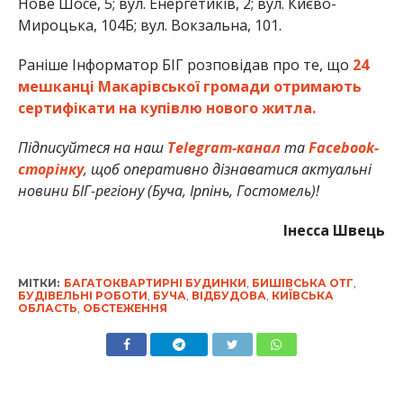
Нове Шосе, 5; вул. Енергетиків, 2; вул. Києво-
Мироцька, 104Б; вул. Вокзальна, 101.
Раніше Інформатор БІГ розповідав про те, що
24
мешканці Макарівської громади отримають
сертифікати на купівлю нового житла.
Підписуйтеся на наш
Telegram-канал
та
Facebook-
сторінку
, щоб оперативно дізнаватися актуальні
новини БІГ-регіону (Буча, Ірпінь, Гостомель)!
Інесса Швець
МІТКИ:
БАГАТОКВАРТИРНІ БУДИНКИ
,
БИШІВСЬКА ОТГ
,
БУДІВЕЛЬНІ РОБОТИ
,
БУЧА
,
ВІДБУДОВА
,
КИЇВСЬКА
ОБЛАСТЬ
,
ОБСТЕЖЕННЯ