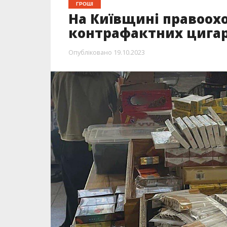
ГРОШІ
На Київщині правоох
контрафактних цигар
Опубліковано
19.10.2023