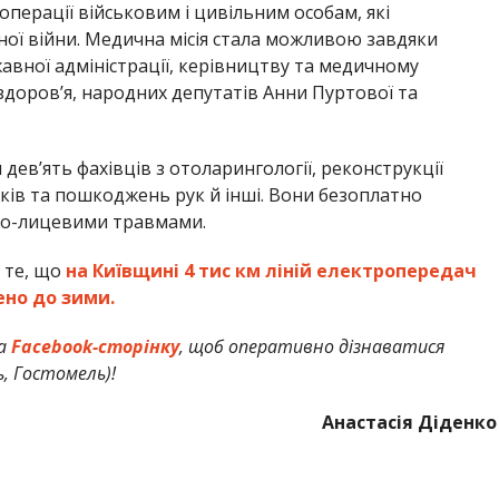
операції військовим і цивільним особам, які
ої війни. Медична місія стала можливою завдяки
жавної адміністрації, керівництву та медичному
здоровʼя, народних депутатів Анни Пуртової та
 девʼять фахівців з отоларингології, реконструкції
іків та пошкоджень рук й інші. Вони безоплатно
но-лицевими травмами.
 те, що
на Київщині 4 тис км ліній електропередач
ено до зими.
а
Facebook-сторінку
, щоб оперативно дізнаватися
ь, Гостомель)!
Анастасія Діденко