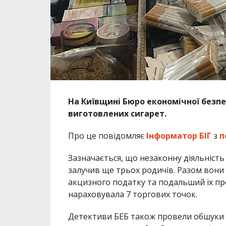
На Київщині Бюро економічної безпе
виготовлених сигарет.
Про це повідомляє
Інформатор БІГ
з
п
Зазначається, що незаконну діяльність
залучив ще трьох родичів. Разом вон
акцизного податку та подальший їх пр
нараховувала 7 торгових точок.
Детективи БЕБ також провели обшуки у