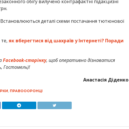
незаконного обігу вилучено контрафактні підакцизні
рн.
. Встановлюються деталі схеми постачання тютюнової
 те,
як вберегтися від шахраїв у Інтернеті? Поради
а
Facebook-сторінку
, щоб оперативно дізнаватися
ь, Гостомель)!
Анастасія Діденко
АРКИ
,
ПРАВОООРОНЦІ