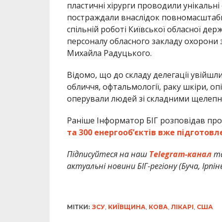
пластичні хірурги проводили унікальні 
постраждали внаслідок повномасштабн
спільній роботі Київської обласної дер
персоналу обласного закладу охорони 
Михайла Радуцького.
Відомо, що до складу делегації увійшли
обличчя, офтальмології, раку шкіри, оп
оперували людей зі складними щелеп
Раніше Інформатор БІГ розповідав про
та 300 енергооб’єктів вже підготовл
Підписуйтеся на наш
Telegram-канал
т
актуальні новини БІГ-регіону (Буча, Ірпін
МІТКИ:
ЗСУ
,
КИЇВЩИНА
,
КОВА
,
ЛІКАРІ
,
США