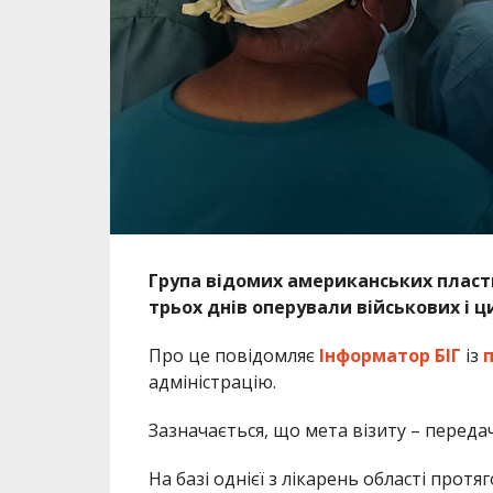
Група відомих американських пласти
трьох днів оперували військових і ци
Про це повідомляє
Інформатор БІГ
із
адміністрацію.
Зазначається, що мета візиту – переда
На базі однієї з лікарень області протя