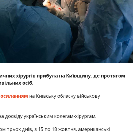
чних хірургів прибула на Київщину, де протягом
вільних осіб.
посиланням
на Київську обласну військову
ча досвіду українським колегам-хірургам.
гом трьох днів, з 15 по 18 жовтня, американські