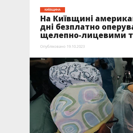
КИЇВЩИНА
На Київщині американ
дні безплатно оперув
щелепно-лицевими 
Опубліковано
19.10.2023