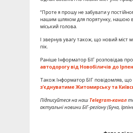
“Проте я прошу не забувати у постійному
нашим шляхом для порятунку, нашою во
міський голова.
І звернув увагу також, що новий міст м
пік.
Раніше Інформатор БІГ розповідав про
автодорогу від Новобіличів до Ірпеня
Також Інформатор БІГ повідомляв, що
з’єднуватиме Житомирську та Київс
Підписуйтеся на наш
Telegram-канал
т
актуальні новини БІГ-регіону (Буча, Ірпін