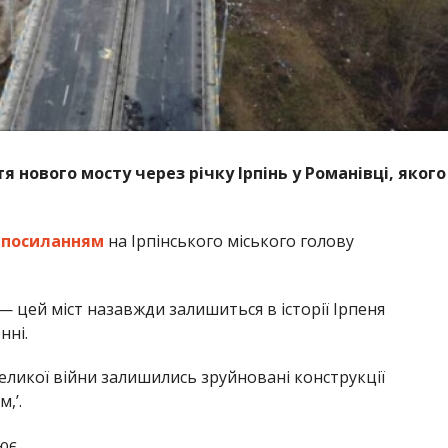
 нового мосту через річку Ірпінь у Романівці, якого
з
посиланням
на Ірпінського міського голову
 — цей міст назавжди залишиться в історії Ірпеня
нні.
великої війни залишились зруйновані конструкції
,’.
ює.