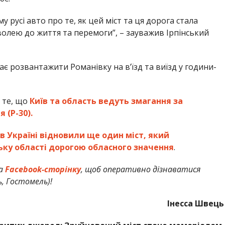
 русі авто про те, як цей міст та ця дорога стала
лею до життя та перемоги”, – зауважив Ірпінський
ає розвантажити Романівку на в’їзд та виїзд у години-
 те, що
Київ та область ведуть змагання за
 (P-30).
в Україні відновили ще один міст, який
ьку області дорогою обласного значення
.
а
Facebook-сторінку
, щоб оперативно дізнаватися
ь, Гостомель)!
Інесса Швець