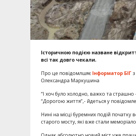
Історичною подією назване відкриття
всі так довго чекали.
Про це повідомлшяє
Інформатор БІГ
Олександра Маркушина
“І хоч було холодно, важко та страшно
“Дорогою життя”,- йдеться у повідомле
Нині на місці буремних подій початку 
старого мосту, які вже стали меморіалом
Однак абсолютно новий міст уже прац