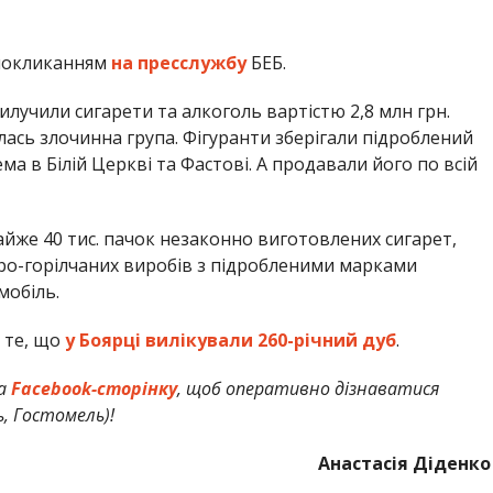
покликанням
на пресслужбу
БЕБ.
илучили сигарети та алкоголь вартістю 2,8 млн грн.
ась злочинна група. Фігуранти зберігали підроблений
а в Білій Церкві та Фастові. А продавали його по всій
йже 40 тис. пачок незаконно виготовлених сигарет,
еро-горілчаних виробів з підробленими марками
мобіль.
 те, що
у Боярці вилікували 260-річний дуб
.
а
Facebook-сторінку
, щоб оперативно дізнаватися
ь, Гостомель)!
Анастасія Діденко