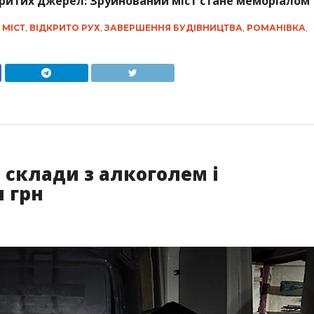
критих джерел: Зруйнований міст стане меморіалом
 МІСТ
,
ВІДКРИТО РУХ
,
ЗАВЕРШЕННЯ БУДІВНИЦТВА
,
РОМАНІВКА
,
склади з алкоголем і
н грн