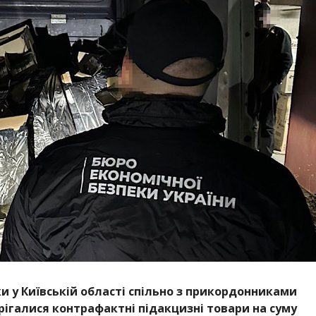
 у Київській області спільно з прикордонниками
рігалися контрафактні підакцизні товари на суму