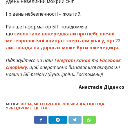
удень невеликий мокрий сніг.
І рівень небезпечності – жовтий.
Раніше Інформатор БІГ повідомляв,
що
синоптики попереджали про небезпечні
метеорологічні явища і звертали увагу, що 22
листопада на дорогах може бути ожеледиця.
Підписуйтеся на наш
Telegram-канал
та
Facebook-
сторінку
, щоб оперативно дізнаватися актуальні
новини БІГ-регіону (Буча, Ірпінь, Гостомель)!
Анастасія Діденко
МІТКИ:
КОВА
,
МЕТЕОРОЛОГІЧНІ ЯВИЩА
,
ПОГОДА
,
УКРГІДРОМЕТЦЕНТР