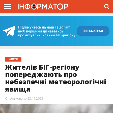
ГОЛОВНА
ВІЙНА
ЖИТТЯ
ВЛАДА
ГРОШІ
ТРЕШ
КИЇВЩИНА
БЛОГИ
КОРИСНЕ
ОБЛИЧЧЯ
ОГЛЯД
ПРО
ПРОЄКТ
ЖИТТЯ
Жителів БІГ-регіону
попереджають про
небезпечні метеорологічні
явища
Опубліковано
23.11.2023