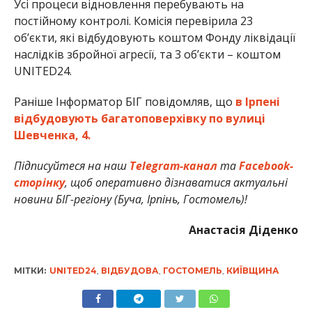
Усі процеси відновлення перебувають на
постійному контролі. Комісія перевірила 23
обʼєкти, які відбудовують коштом Фонду ліквідації
наслідків збройної агресії, та 3 обʼєкти – коштом
UNITED24.
Раніше Інформатор БІГ повідомляв, що
в Ірпені
відбудовують багатоповерхівку по вулиці
Шевченка, 4.
Підписуйтеся на наш
Telegram-канал
та
Facebook-
сторінку
, щоб оперативно дізнаватися актуальні
новини БІГ-регіону (Буча, Ірпінь, Гостомель)!
Анастасія Діденко
МІТКИ:
UNITED24
,
ВІДБУДОВА
,
ГОСТОМЕЛЬ
,
КИЇВЩИНА