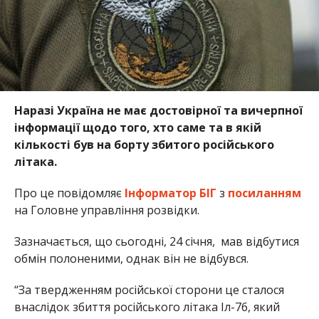
Наразі Україна не має достовірної та вичерпної
інформації щодо того, хто саме та в якій
кількості був на борту збитого російського
літака.
Про це повідомляє
Інформатор БІГ
з
посиланням
на Головне управління розвідки.
Зазначається, що сьогодні, 24 січня, мав відбутися
обмін полоненими, однак він не відбувся.
“За твердженням російської сторони це сталося
внаслідок збиття російського літака Іл-76, який