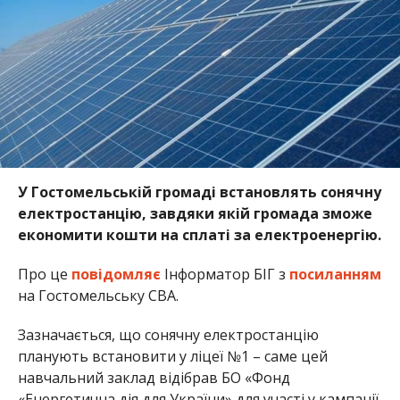
У Гостомельській громаді встановлять сонячну
електростанцію, завдяки якій громада зможе
економити кошти на сплаті за електроенергію.
Про це
повідомляє
Інформатор БІГ з
посиланням
на Гостомельську СВА.
Зазначається, що сонячну електростанцію
планують встановити у ліцеї №1 – саме цей
навчальний заклад відібрав БО «Фонд
«Енергетична дія для України» для участі у кампанії