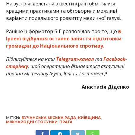
На зустрічі делегати з шести країн обмінялися
кращими практиками та обговорили можливі
варіанти подальшого розвитку медичної галузі.
Раніше Інформатор БІГ розповідав про те, що
в
Ірпені відбулося останнє заняття підготовки
громадян до Національного спротиву.
Підписуйтеся на наш
Telegram-канал
та
Facebook-
сторінку
, щоб оперативно дізнаватися актуальні
новини БІГ-регіону (Буча, Ірпінь, Гостомель)!
Анастасія Діденко
МІТКИ:
БУЧАНСЬКА МІСЬКА РАДА
,
КИЇВЩИНА
,
МІЖНАРОДНІ СТОСУНКИ
,
ПРАГА