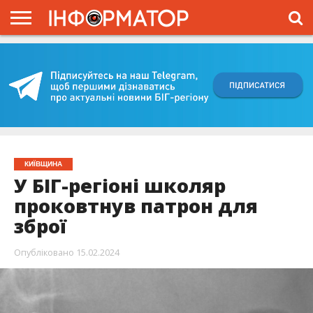
ГОЛОВНА
ВІЙНА
ЖИТТЯ
ВЛАДА
ГРОШІ
ТРЕШ
КИЇВЩИНА
БЛОГИ
КОРИСНЕ
ОБЛИЧЧЯ
ОГЛЯД
ПРО
ПРОЄКТ
КИЇВЩИНА
У БІГ-регіоні школяр
проковтнув патрон для
зброї
Опубліковано
15.02.2024