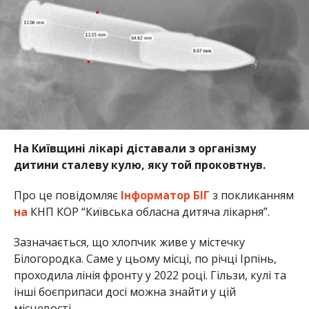
На Київщині лікарі діставали з організму
дитини сталеву кулю, яку той проковтнув.
Про це повідомляє
Інформатор БІГ
з покликанням
на
КНП КОР “Київська обласна дитяча лікарня”.
Зазначається, що хлопчик живе у містечку
Білогородка. Саме у цьому місці, по річці Ірпінь,
проходила лінія фронту у 2022 році. Гільзи, кулі та
інші боєприпаси досі можна знайти у цій
місцевості.