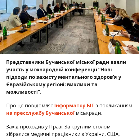
Представники Бучанської міської ради взяли
участь у міжнародній конференції “Нові
підходи по захисту ментального здоровʼя у
Євразійському регіоні: виклики та
можливості”.
Про це повідомляє
Інформатор БІГ
з покликанням
на пресслужбу Бучанської
міськради.
Захід проходив у Празі. За круглим столом
зібралися медичні працівники з України, США,