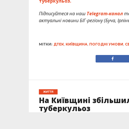
туберкульоз.
Підписуйтеся на наш
Telegram-канал
т
актуальні новини БІГ-регіону (Буча, Ірпін
МІТКИ:
ДТЕК
,
КИЇВЩИНА
,
ПОГОДНІ УМОВИ
,
С
ЖИТТЯ
На Київщині збільшил
туберкульоз
Опубліковано
23.02.2024