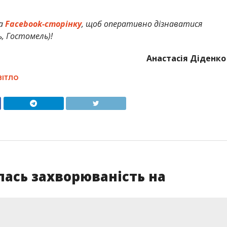
а
Facebook-сторінку
, щоб оперативно дізнаватися
ь, Гостомель)!
Анастасія Діденко
ВІТЛО
ась захворюваність на