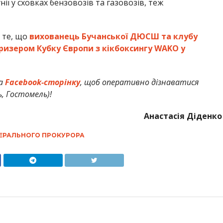
ії у сховках бензовозів та газовозів, теж
 те, що
вихованець Бучанської ДЮСШ та клубу
ризером Кубку Європи з кікбоксингу WAKO у
а
Facebook-сторінку
, щоб оперативно дізнаватися
ь, Гостомель)!
Анастасія Діденко
НЕРАЛЬНОГО ПРОКУРОРА