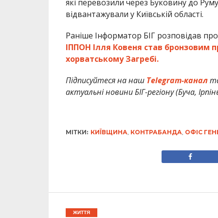
які перевозили через Буковину до Румун
відвантажували у Київській області.
Раніше Інформатор БІГ розповідав про
ІППОН Ілля Ковеня став бронзовим п
хорватському Загребі.
Підписуйтеся на наш
Telegram-канал
т
актуальні новини БІГ-регіону (Буча, Ірпін
МІТКИ:
КИЇВЩИНА
,
КОНТРАБАНДА
,
ОФІС ГЕ
ЖИТТЯ