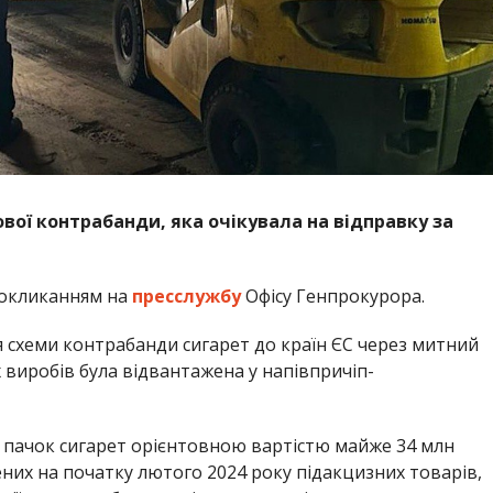
ої контрабанди, яка очікувала на відправку за
окликанням на
пресслужбу
Офісу Генпрокурора.
 схеми контрабанди сигарет до країн ЄС через митний
 виробів була відвантажена у напівпричіп-
 пачок сигарет орієнтовною вартістю майже 34 млн
чених на початку лютого 2024 року підакцизних товарів,