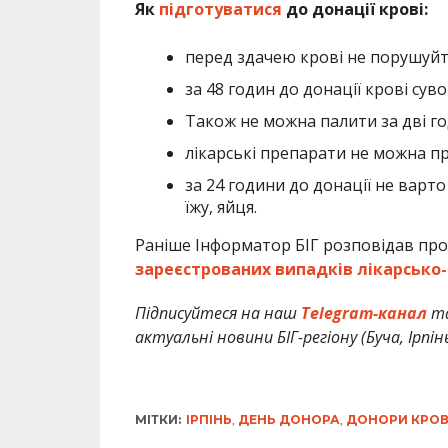
Як
підготуватися
до донації крові:
перед здачею крові не порушуйт
за 48 годин до донації крові су
Також не можна палити за дві г
лікарські препарати не можна п
за 24 години до донації не варт
їжу, яйця.
Раніше Інформатор БІГ розповідав про
зареєстрованих випадків лікарсько-
Підписуйтеся на наш
Telegram-канал
т
актуальні новини БІГ-регіону (Буча, Ірпін
МІТКИ:
ІРПІНЬ
,
ДЕНЬ ДОНОРА
,
ДОНОРИ КРОВ