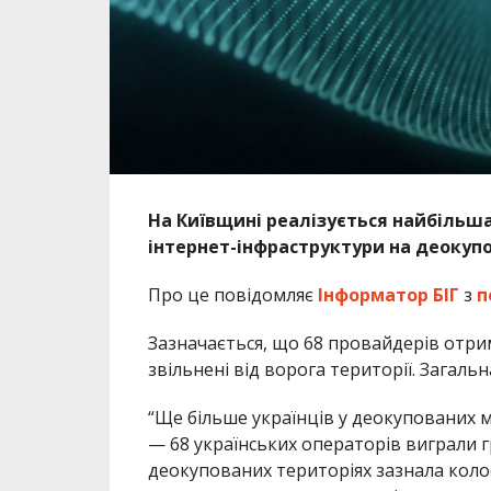
На Київщині реалізується найбільша
інтернет-інфраструктури на деокупо
Про це повідомляє
Інформатор БІГ
з
п
Зазначається, що 68 провайдерів отри
звільнені від ворога території. Загаль
“Ще більше українців у деокупованих м
— 68 українських операторів виграли 
деокупованих територіях зазнала коло