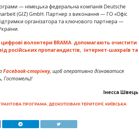
ограми — німецька федеральна компанія Deutsche
enarbeit (GIZ) GmbH. Партнер з виконання — ГО «Офіс
підтримки організатора та ключового партнера —
країни.
о
цифрові волонтери BRAMA допомагають очистити
від російських пропагандистів, інтернет-шахраїв та
а
Facebook-сторінку
, щоб оперативно дізнаватися
ь, Гостомель)!
Інесса Швець
ГРАНТОВА ПРОГРАМА
,
ДЕОКУПОВАНІ ТЕРИТОРІЇ
,
КИЇВСЬКА