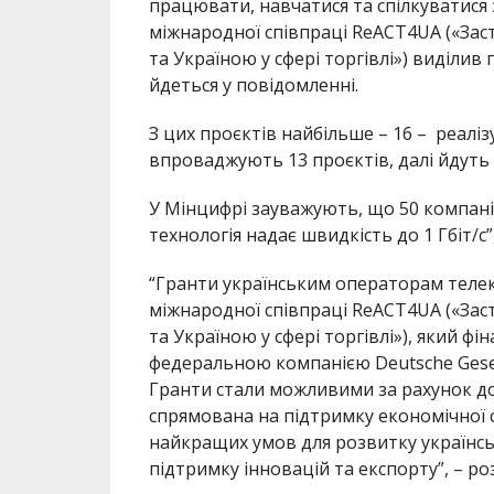
працювати, навчатися та спілкуватися
міжнародної співпраці ReACT4UA («Зас
та Україною у сфері торгівлі») виділив
йдеться у повідомленні.
З цих проєктів найбільше – 16 – реалі
впроваджують 13 проєктів, далі йдуть
У Мінцифрі зауважують, що 50 компані
технологія надає швидкість до 1 Гбіт/c
“Гранти українським операторам теле
міжнародної співпраці ReACT4UA («Зас
та Україною у сфері торгівлі»), який ф
федеральною компанією Deutsche Gesell
Гранти стали можливими за рахунок д
спрямована на підтримку економічної с
найкращих умов для розвитку українськ
підтримку інновацій та експорту”, – роз