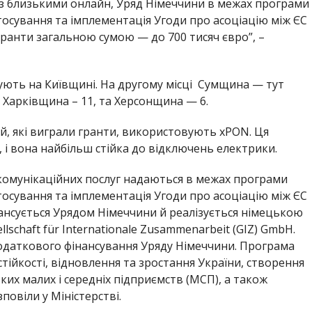
 з близькими онлайн, Уряд Німеччини в межах програми
тосування та імплементація Угоди про асоціацію між ЄС
 гранти загальною сумою — до 700 тисяч євро”, –
зують на Київщині. На другому місці Сумщина — тут
 Харківщина – 11, та Херсонщина — 6.
й, які виграли гранти, використовують xPON. Ця
”, і вона найбільш стійка до відключень електрики.
комунікаційних послуг надаються в межах програми
тосування та імплементація Угоди про асоціацію між ЄС
інансується Урядом Німеччини й реалізується німецькою
schaft für Internationale Zusammenarbeit (GIZ) GmbH.
одаткового фінансування Уряду Німеччини. Програма
тійкості, відновлення та зростання України, створення
их малих і середніх підприємств (МСП), а також
повіли у Міністерстві.