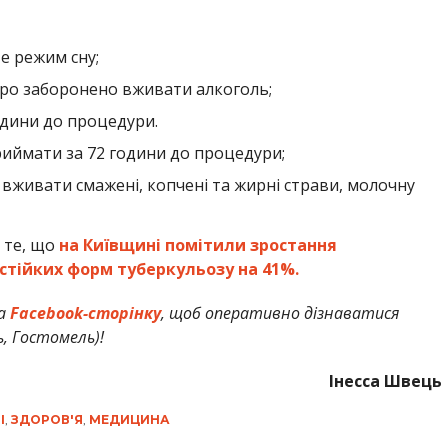
е режим сну;
воро заборонено вживати алкоголь;
одини до процедури.
риймати за 72 години до процедури;
о вживати смажені, копчені та жирні страви, молочну
 те, що
на Київщині помітили зростання
стійких форм туберкульозу на 41%.
а
Facebook-сторінку
, щоб оперативно дізнаватися
ь, Гостомель)!
Інесса Швець
І
,
ЗДОРОВ'Я
,
МЕДИЦИНА