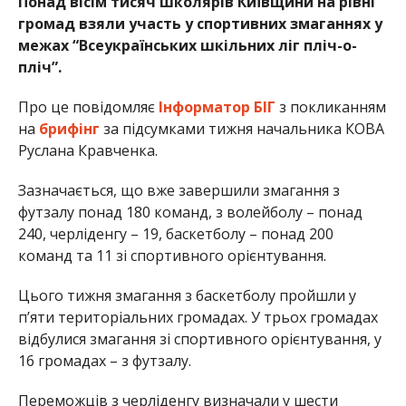
Понад вісім тисяч школярів Київщини на рівні
громад взяли участь у спортивних змаганнях у
межах “Всеукраїнських шкільних ліг пліч-о-
пліч”.
Про це повідомляє
Інформатор БІГ
з покликанням
на
брифінг
за підсумками тижня начальника КОВА
Руслана Кравченка.
Зазначається, що вже завершили змагання з
футзалу понад 180 команд, з волейболу – понад
240, черліденгу – 19, баскетболу – понад 200
команд та 11 зі спортивного орієнтування.
Цього тижня змагання з баскетболу пройшли у
п’яти територіальних громадах. У трьох громадах
відбулися змагання зі спортивного орієнтування, у
16 громадах – з футзалу.
Переможців з черліденгу визначали у шести