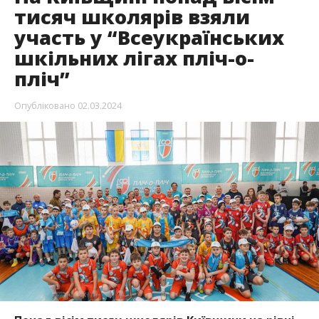
тисяч школярів взяли
участь у “Всеукраїнських
шкільних лігах пліч-о-
пліч”
Опубліковано
02.03.2024