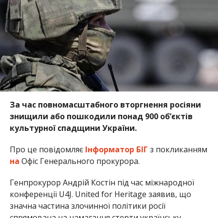
За час повномасштабного вторгнення росіяни
знищили або пошкодили понад 900 об’єктів
культурної спадщини України.
Про це повідомляє
Інформатор БІГ
з покликанням
на
Офіс Генерального прокурора.
Генпрокурор Андрій Костін під час міжнародної
конференції U4J. United for Heritage заявив, що
значна частина злочинної політики росії
спрямована на намагання стерти українську