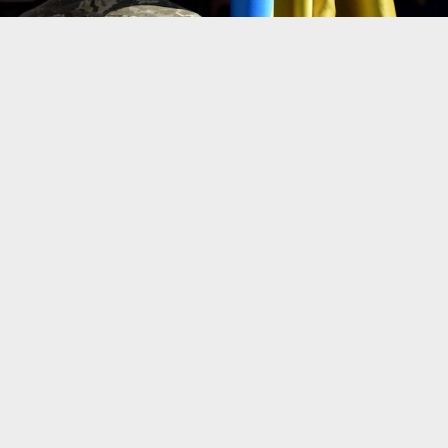
У парламенті розповіли, хто може отримати
бронь від мобілізації.
Про це повідомляє
Інформатор БІГ
з
покликанням
на
“РБК-Україна”.
Член комітету ВР з питань нацбезпеки, оборони
та розвідки, народний депутат Федір