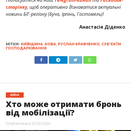
Підписуйтеся на наш
Telegram-канал
та
Facebook-
сторінку
, щоб оперативно дізнаватися актуальні
новини БІГ-регіону (Буча, Ірпінь, Гостомель)!
Анастасія Діденко
МІТКИ:
КИЇВЩИНА
,
КОВА
,
РУСЛАН КРАВЧЕНКО
,
СУБ'ЄКТИ
ГОСПОДАРЮВАННЯ
ВІЙНА
Хто може отримати бронь
від мобілізації?
Опубліковано
02.03.2024