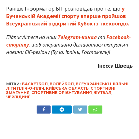
Раніше Інформатор БІГ розповідав про те, що
у
Бучанській Академії спорту вперше пройшов
Всеукраїнський відкритий Кубок із тхеквондо.
Підписуйтеся на наш
Telegram-канал
та
Facebook-
сторінку
, щоб оперативно дізнаватися актуальні
новини БІГ-регіону (Буча, Ірпінь, Гостомель)!
Інесса Швець
МІТКИ:
БАСКЕТБОЛ
,
ВОЛЕЙБОЛ
,
ВСЕУКРАЇНСЬКІ ШКІЛЬНІ
ЛІГИ ПЛІЧ-О-ПЛІЧ
,
КИЇВСЬКА ОБЛАСТЬ
,
СПОРТИВНІ
ЗМАГАННЯ
,
СПОРТИВНЕ ОРІЄНТУВАННЯ
,
ФУТЗАЛ
,
ЧЕРЛІДИНГ