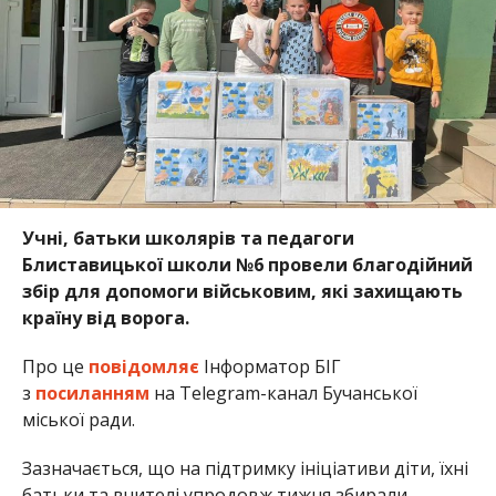
Учні, батьки школярів та педагоги
Блиставицької школи №6 провели благодійний
збір для допомоги військовим, які захищають
країну від ворога.
Про це
повідомляє
Інформатор БІГ
з
посиланням
на Telegram-канал Бучанської
міської ради.
Зазначається, що на підтримку ініціативи діти, їхні
батьки та вчителі упродовж тижня збирали