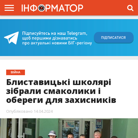
ГОЛОВНА
ВІЙНА
ЖИТТЯ
ВЛАДА
ГРОШІ
ТРЕШ
КИЇВЩИНА
БЛОГИ
КОРИСНЕ
ОБЛИЧЧЯ
ОГЛЯД
ПРО
ПРОЄКТ
ВІЙНА
Блиставицькі школярі
зібрали смаколики і
обереги для захисників
Опубліковано
14.04.2024