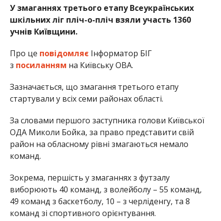
У змаганнях третього етапу Всеукраїнських
шкільних ліг пліч-о-пліч взяли участь 1360
учнів Київщини.
Про це
повідомляє
Інформатор БІГ
з
посиланням
на Київську ОВА.
Зазначається, що змагання третього етапу
стартували у всіх семи районах області.
За словами першого заступника голови Київської
ОДА Миколи Бойка, за право представити свій
район на обласному рівні змагаються немало
команд.
Зокрема, першість у змаганнях з футзалу
виборюють 40 команд, з волейболу – 55 команд,
49 команд з баскетболу, 10 – з черліденгу, та 8
команд зі спортивного орієнтування.