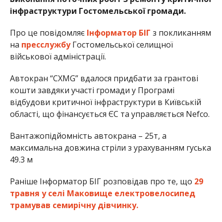
інфраструктури Гостомельської громади.
Про це повідомляє
Інформатор БІГ
з покликанням
на
пресслужбу
Гостомельської селищної
військової адміністрації.
Автокран “CXMG” вдалося придбати за грантові
кошти завдяки участі громади у Програмі
відбудови критичної інфраструктури в Київській
області, що фінансується ЄС та управляється Nefco.
Вантажопідйомність автокрана – 25т, а
максимальна довжина стріли з урахуванням гуська
49.3 м
Раніше Інформатор БІГ розповідав про те, що
29
травня у селі Маковище електровелосипед
трамував семирічну дівчинку.