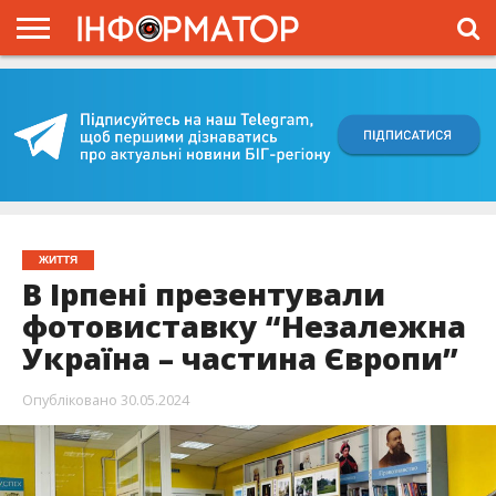
ГОЛОВНА
ВІЙНА
ЖИТТЯ
ВЛАДА
ГРОШІ
ТРЕШ
КИЇВЩИНА
БЛОГИ
КОРИСНЕ
ОБЛИЧЧЯ
ОГЛЯД
ПРО
ПРОЄКТ
ЖИТТЯ
В Ірпені презентували
фотовиставку “Незалежна
Україна – частина Європи”
Опубліковано
30.05.2024