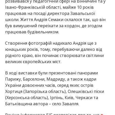
розвивався у педагогічній сфері на Вінничині та у
Івано-Франківській області, майже 10 років
працював на посаді директора Завальської
школи. Життя Андрія Семаки склалося так, що він
був вимушений переїхати за кордон, де згодом
працював будівельником.
Створення фотографій надихало Андрія ще з
юнацьких років, тому, перебуваючи далеко від
рідного краю, він починає створювати світлини
великих європейських міст.
В ході виставки були презентовані панорами
Парижу, Барселони, Мадриду, а також кадри
України довоєнних часів, серед яких: острів
Хортиця (Запорізька область), Олешківські піски
(Херсонська область), Ірпінь, Київ, Черкаси та
Батьківщина автора – село Завалля.