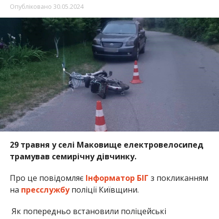
Опубліковано
30.05.2024
29 травня у селі Маковище електровелосипед
трамував семирічну дівчинку.
Про це повідомляє
Інформатор БІГ
з покликанням
на
пресслужбу
поліції Київщини.
Як попередньо встановили поліцейські