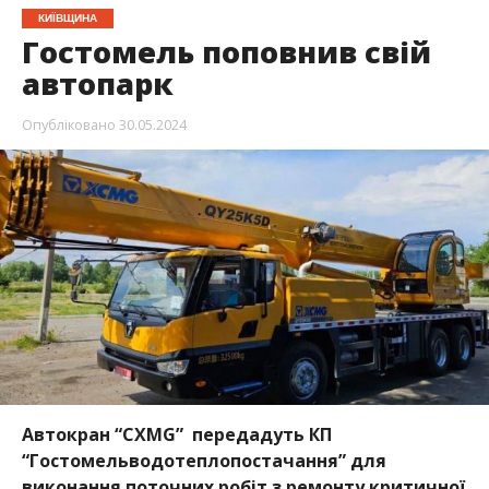
КИЇВЩИНА
Гостомель поповнив свій
автопарк
Опубліковано
30.05.2024
Автокран “CXMG” передадуть КП
“Гостомельводотеплопостачання” для
виконання поточних робіт з ремонту критичної