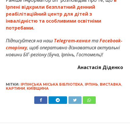
Раніше Інформатор БІГ розповідав про те, що
в
Ірпені відкрили безплатний денний
реабілітаційний центр для дітей з
інвалідністю та особливими освітніми
потребами.
Підписуйтеся на наш
Telegram-канал
та
Facebook-
сторінку
, щоб оперативно дізнаватися актуальні
новини БІГ-регіону (Буча, Ірпінь, Гостомель)!
Анастасія Діденко
МІТКИ:
ІРПІНСЬКА МІСЬКА БІБЛІОТЕКА
,
ІРПІНЬ
,
ВИСТАВКА
,
КАРТИНИ
,
КИЇВЩИНА