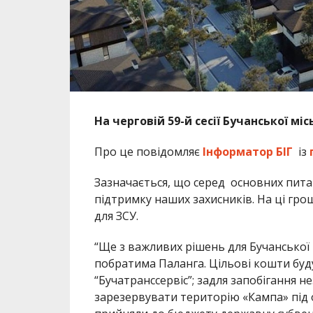
На черговій 59-й сесії Бучанської м
Про це повідомляє
Інформатор БІГ
із
Зазначається, що серед основних пита
підтримку наших захисників. На ці гро
для ЗСУ.
“Ще з важливих рішень для Бучанської 
побратима Паланга. Цільові кошти буду
“Бучатранссервіс”; задля запобігання 
зарезервувати територію «Кампа» під о