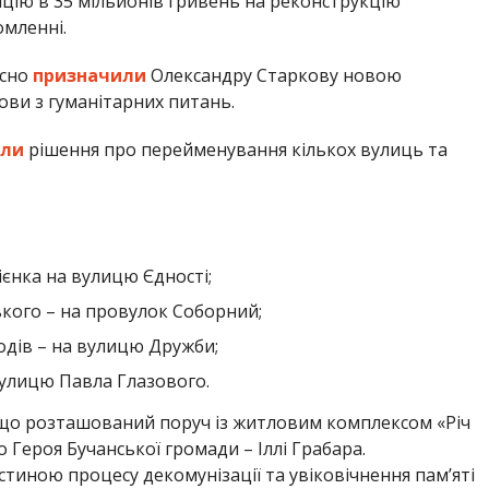
цію в 35 мільйонів гривень на реконструкцію
омленні.
осно
призначили
Олександру Старкову новою
ови з гуманітарних питань.
или
рішення про перейменування кількох вулиць та
ієнка на вулицю Єдності;
ького – на провулок Соборний;
одів – на вулицю Дружби;
вулицю Павла Глазового.
чі, що розташований поруч із житловим комплексом «Річ
о Героя Бучанської громади – Іллі Грабара.
тиною процесу декомунізації та увіковічнення пам’яті