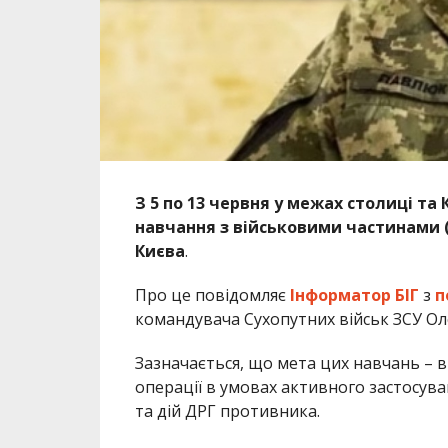
З 5 по 13 червня у межах столиці та
навчання з військовими частинами (
Києва
.
Про це повідомляє
Інформатор БІГ
з
п
командувача Сухопутних військ ЗСУ О
Зазначається, що мета цих навчань – 
операції в умовах активного застосув
та дій ДРГ противника.