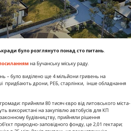
іськради було розглянуто понад сто питань
.
посиланням
на Бучанську міську раду.
нь – було виділено ще 4 мільйони гривень на
ші придбають дрони, РЕБ, старлінки, інше обладнання
громади: прийняли 80 тисяч євро від литовського міста-
ть використані на закупівлю автобусів для КП
незаконному будівництву, прийняли рішення
бʼєкт природно-заповідного фонду, це 2,01 гектари;