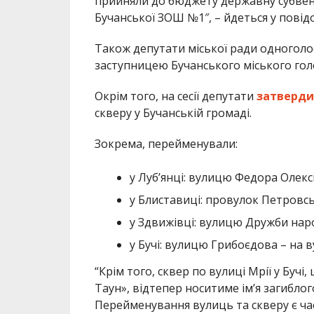
прийняли до бюджету державну субвен
Бучанської ЗОШ №1″, – йдеться у повід
Також депутати міської ради одногол
заступницею Бучанського міського гол
Окрім того, на сесії депутати
затверд
скверу у Бучанській громаді.
Зокрема, перейменували:
у Лубʼянці: вулицю Федора Олекс
у Блиставиці: провулок Петровс
у Здвижівці: вулицю Дружби нар
у Бучі: вулицю Грибоєдова – на 
“Крім того, сквер по вулиці Мрії у Бу
Таун», відтепер носитиме ім’я загиблог
Перейменування вулиць та скверу є час