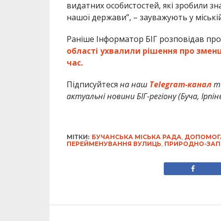
видатних особистостей, які зробили зн
нашої держави”, – зауважують у міській
Раніше Інформатор БІГ розповідав про
області ухвалили рішення про зменш
час.
Підписуйтеся
на наш
Telegram-канал
т
актуальні новини БІГ-регіону (Буча, Ірпін
МІТКИ:
БУЧАНСЬКА МІСЬКА РАДА
,
ДОПОМОГ
ПЕРЕЙМЕНУВАННЯ ВУЛИЦЬ
,
ПРИРОДНО-ЗАП