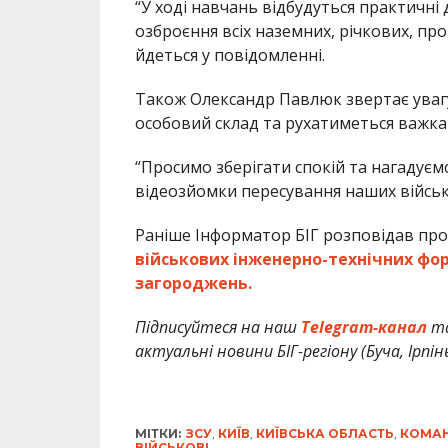
“У ході навчань відбудуться практичні д
озброєння всіх наземних, річкових, про
йдеться у повідомленні.
Також Олександр Павлюк звертає увагу
особовий склад та рухатиметься важка 
“Просимо зберігати спокій та нагадуємо
відеозйомки пересування наших військ”
Раніше Інформатор БІГ розповідав про
військових інженерно-технічних фор
загороджень.
Підписуйтеся на наш
Telegram-канал
т
актуальні новини БІГ-регіону (Буча, Ірпін
МІТКИ:
ЗСУ
,
КИЇВ
,
КИЇВСЬКА ОБЛАСТЬ
,
КОМАН
ВІЙСЬКОВІ