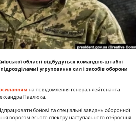
 Київської області відбудуться командно-штабні
підрозділами) угруповання сил і засобів оборони
осиланням
на повідомлення генерал-лейтенанта
лександра Павлюка.
відпрацювати бойові та спеціальні завдань оборонної
ання ворогом всього спектру наступального озброєння