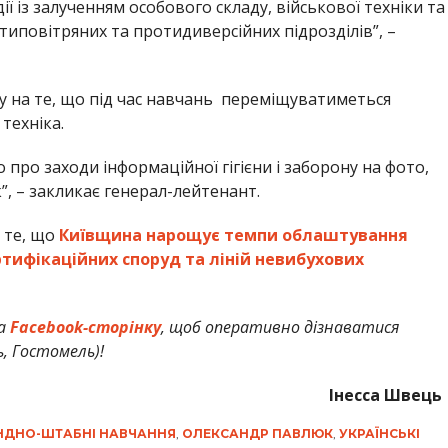
ії із залученням особового складу, військової техніки та
типовітряних та протидиверсійних підрозділів”, –
 на те, що під час навчань переміщуватиметься
техніка.
 про заходи інформаційної гігієни і заборону на фото,
, – закликає генерал-лейтенант.
 те, що
Київщина нарощує темпи облаштування
тифікаційних споруд та ліній невибухових
а
Facebook-сторінку
, щоб оперативно дізнаватися
ь, Гостомель)!
Інесса Швець
ДНО-ШТАБНІ НАВЧАННЯ
,
ОЛЕКСАНДР ПАВЛЮК
,
УКРАЇНСЬКІ