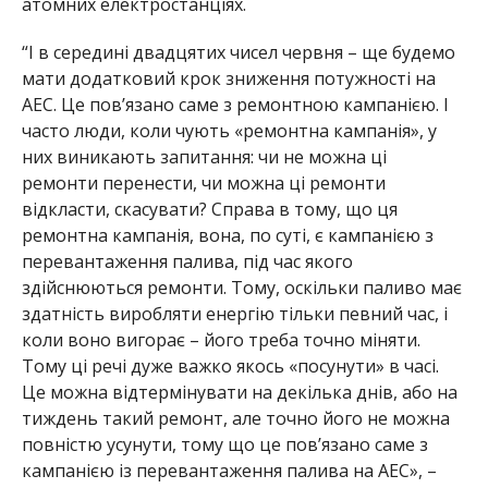
атомних електростанціях.
“І в середині двадцятих чисел червня – ще будемо
мати додатковий крок зниження потужності на
АЕС. Це пов’язано саме з ремонтною кампанією. І
часто люди, коли чують «ремонтна кампанія», у
них виникають запитання: чи не можна ці
ремонти перенести, чи можна ці ремонти
відкласти, скасувати? Справа в тому, що ця
ремонтна кампанія, вона, по суті, є кампанією з
перевантаження палива, під час якого
здійснюються ремонти. Тому, оскільки паливо має
здатність виробляти енергію тільки певний час, і
коли воно вигорає – його треба точно міняти.
Тому ці речі дуже важко якось «посунути» в часі.
Це можна відтермінувати на декілька днів, або на
тиждень такий ремонт, але точно його не можна
повністю усунути, тому що це пов’язано саме з
кампанією із перевантаження палива на АЕС», –