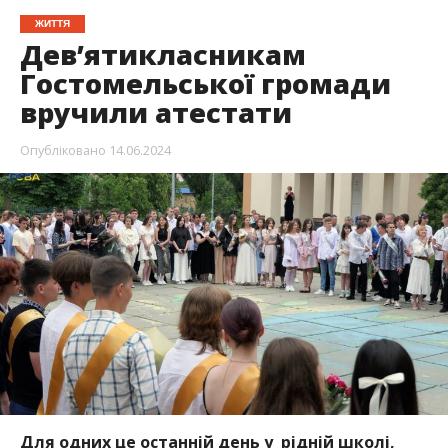
ЖИТТЯ
Дев’ятикласникам
Гостомельської громади
вручили атестати
Опубліковано
14.06.2024
Для одних це останній день у рідній школі,