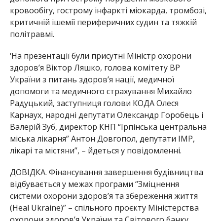
кровообігу, гострому інфаркті міокарда, тромбозі,
критичній ішемії периферичних судин та тяжкій
політравмі.
‘На презентації були присутні Міністр охорони
здоров’я Віктор Ляшко, голова комітету ВР
України з питань здоров’я нації, медичної
допомоги та медичного страхування Михайло
Радуцький, заступниця голови КОДА Олеся
Карнаух, народні депутати Олександр Горобець і
Валерій Зуб, директор КНП “Ірпінська центральна
міська лікарня” Антон Довгопол, депутати ІМР,
лікарі та містяни”, – йдеться у повідомленні.
ДОВІДКА. Фінансування завершення будівництва
відбувається у межах програми “Зміцнення
системи охорони здоров’я та збереження життя
(Heal Ukraine)” – спільного проєкту Міністерства
охорони здоровʼя України та Світового банку.