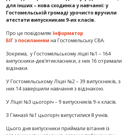
для інших – нова сходинка у навчанні: у
Гостомельській громаді урочисто вручили
атестати випускникам 9-их класів.
Про це повідомляє
Інформатор
БІГ
з
посиланням
на Гостомельську СВА.
Зокрема, у Гостомельському ліцеї №1 – 164
випускники-дев’ятикласники, з них 16 отримали
відзнаки.
У Гостомельському Ліцеї №2 – 39 випускників, з
них 14 завершили навчання з відзнакою.
У Ліцеї №3 цьогоріч – 9 випускників 9-х класів.
З Гімназії №1 цьогоріч випустилися 8 учнів.
Цього дня випускники приймали вітання із