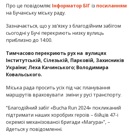
Про це повідомляє
Інформатор БІГ
із
посиланням
на Бучанську міську раду.
Зазначається, що у зв’язку з благодійним забігом
сьогодні у Бучі перекриють низку вулиць
приблизно до 14:00.
Тимчасово перекриють рух на вулицях
Інститутській, Сілезькій, Парковій, Захисників
України; Леха Качинського; Володимира
Ковальського.
Міська рада просить усіх під час планування
маршрутів враховувати зміни у русі транспорту.
“Благодійний забіг «Bucha Run 2024» покликаний
підтримати наших хоробрих героїв – бійців 47-ї
окремої механізованої бригади «Магура»”, –
йдеться у повідомленні.