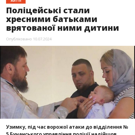
ЖИТТЯ
Поліцейські стали
хресними батьками
врятованої ними дитини
Опубліковано
10.07.2024
Узимку, під час ворожої атаки до відділення №
5 Бучанського управління поліції надійшов