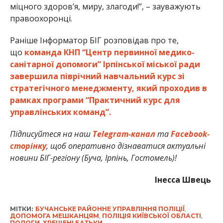
міцного здоровʼя, миру, злагоди!”, – зауважують
правоохоронці.
Раніше Інформатор БІГ розповідав про те,
що
команда КНП “Центр первинної медико-
санітарної допомоги” Ірпінської міської ради
завершила піврічний навчальний курс зі
стратегічного менеджменту, який проходив в
рамках програми “Практичний курс для
управлінських команд”.
Підписуйтеся на наш
Telegram-канал
та
Facebook-
сторінку
, щоб оперативно дізнаватися актуальні
новини БІГ-регіону (Буча, Ірпінь, Гостомель)!
Інесса Швець
МІТКИ:
БУЧАНСЬКЕ РАЙОННЕ УПРАВЛІННЯ ПОЛІЦІЇ
,
ДОПОМОГА МЕШКАНЦЯМ
,
ПОЛІЦІЯ КИЇВСЬКОЇ ОБЛАСТІ
,
ПОЛОГИ
,
ХРЕЩЕНІ БАТЬКИ