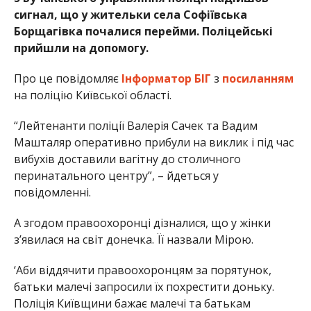
сигнал, що у жительки села Софіївська
Борщагівка почалися перейми. Поліцейські
прийшли на допомогу.
Про це повідомляє
Інформатор БІГ
з
посиланням
на поліцію Київської області.
“Лейтенанти поліції Валерія Сачек та Вадим
Машталяр оперативно прибули на виклик і під час
вибухів доставили вагітну до столичного
перинатального центру”, – йдеться у
повідомленні.
А згодом правоохоронці дізналися, що у жінки
з’явилася на світ донечка. Її назвали Мірою.
‘Аби віддячити правоохоронцям за порятунок,
батьки малечі запросили їх похрестити доньку.
Поліція Київщини бажає малечі та батькам