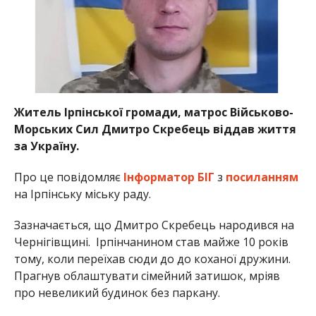
Житель Ірпінської громади, матрос Військово-
Морських Сил Дмитро Скребець віддав життя
за Україну.
Про це повідомляє
Інформатор БІГ
з
посиланням
на Ірпінську міську раду.
Зазначається, що Дмитро Скребець народився на
Чернігівщині. Ірпінчанином став майже 10 років
тому, коли переїхав сюди до до коханої дружини.
Прагнув облаштувати сімейний затишок, мріяв
про невеликий будинок без паркану.