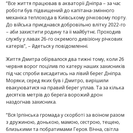
“Все життя працював в акваторії Дніпра – за час
роботи був підвищений до капітана-змінного
механіка теплохода в Київському річковому порту.
До війська приєднався добровільно влітку 2022-го
– аби захистити родину та її майбутнє. Проходив
службу у лавах 26-го окремого дивізіону річкових
катерів”, – йдеться у повідомленні.
Життя Дмитра обірвалося два тижні тому, коли 26
червня ворог поцілив по катеру наших захисників
під час спроби висадитись на лівий берег Дніпра.
Моряки, серед яких був і Дмитро, вирішили
евакуюватися на правий берег уплав. Та за кілька
десятків метрів до берега ворожий дрон
наздогнав захисника.
“Вся Ірпінська громада у скорботі за воїном разом
з дружиною, донькою, мамою, сестрою, тещею,
близькими та побратимами Героя. Вічна, світла