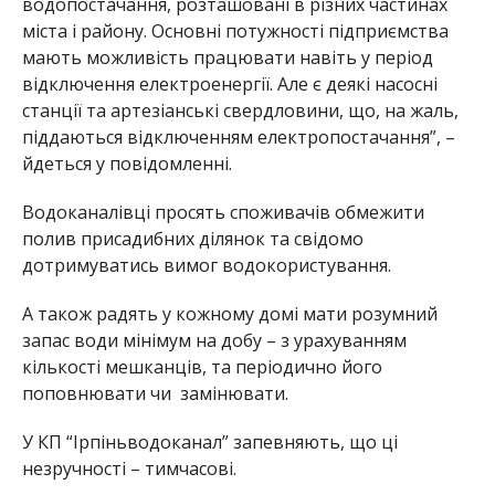
водопостачання, розташовані в різних частинах
міста і району. Основні потужності підприємства
мають можливість працювати навіть у період
відключення електроенергії. Але є деякі насосні
станції та артезіанські свердловини, що, на жаль,
піддаються відключенням електропостачання”, –
йдеться у повідомленні.
Водоканалівці просять споживачів обмежити
полив присадибних ділянок та свідомо
дотримуватись вимог водокористування.
А також радять у кожному домі мати розумний
запас води мінімум на добу – з урахуванням
кількості мешканців, та періодично його
поповнювати чи замінювати.
У КП “Ірпіньводоканал” запевняють, що ці
незручності – тимчасові.