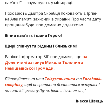
пам’ять!”, – зауважують у міськраді.
Поховають Дмитра Скребця поховають в Ірпені
на Алеї пам’яті захисників України. Про час та дату
прощання буде повідомлено додатково.
Вічна пам’ять і шана Герою!
Щирі співчуття рідним і близьким!
Раніше Інформатор БІГ повідомляв, що
на
Донеччині загинув Микола Толочин з
Немішаївської громади.
Підписуйтеся на наш
Telegram-канал
та
Facebook-
сторінку
, щоб оперативно дізнаватися актуальні
новини БІГ-регіону (Буча, Ірпінь, Гостомель)!
Інесса Швець