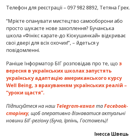
Телефон для реєстрації – 097 982 8892, Тетяна Грек.
“Мрієте опанувати мистецтво самооборони або
просто шукаєте нове захоплення? Бучанська
школа «Фінікс карате-до Кіокушинкай» відкриває
свої двері для всіх охочих!”, – йдеться у
повідомленні.
Раніше Інформатор БІГ розповідав про те, що
з
вересня в українських школах запустять
українську адаптацію американського курсу
Well Being, з врахуванням українських реалій –
“уроки щастя”.
Підписуйтеся на наш
Telegram-канал
та
Facebook-
сторінку
, щоб оперативно дізнаватися актуальні
новини БІГ-регіону (Буча, Ірпінь, Гостомель)!
Інесса Швець