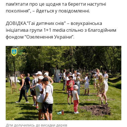
пам’ятати про це щодня та берегти наступні
покоління”, – йдеться у повідомленні.
ДОВІДКА.”Гаї дитячих снів” – всеукраїнська
ініціатива групи 1+1 media спільно з благодійним
фондом “Озеленення України”.
Діти долучились до висадки дерев