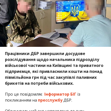
Працівники ДБР завершили досудове
розслідування щодо начальника підрозділу
військової частини на Київщині та приватного
підприємця, які привласнили кошти на понад
півмільйона грн під час закупівлі паливних
брикетів на потреби військових.
Про це повідомляє
Інформатор БІГ
із
покликанням на
пресслужбу
ДБР.
Обвинувальний акт направлено до суду.