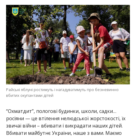
Райські яблуні ростимуть і нагадуватимуть про безневинно
вбитих окупантами дітей
“Охматдит”, пологові будинки, школи, садки…
росіяни — це втілення нелюдської жорстокості, їх
звичаї війни – вбивати і викрадати наших дітей.
Вбивати майбутнє України, наше з вами. Маємо