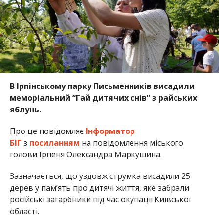
В Ірпінському парку Письменників висадили
меморіальний “Гай дитячих снів” з райських
яблунь.
Про це повідомляє
Інформатор
БІГ
з
посиланням
на повідомлення міського
голови Ірпеня Олександра Маркушина.
Зазначається, що уздовж струмка висадили 25
дерев у пам’ять про дитячі життя, яке забрали
російські загарбники під час окупації Київської
області.