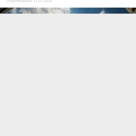
Опубліковано
13.07.2024
За даними Climatebook, Україна перебуває в
епіцентрі температурної аномалії, на території
нашої держави спостерігаються потужні
відхилення температури повітря.
Про це повідомляє
Інформатор БІГ
із
покликанням на
пресслужбу
Бучанської міської