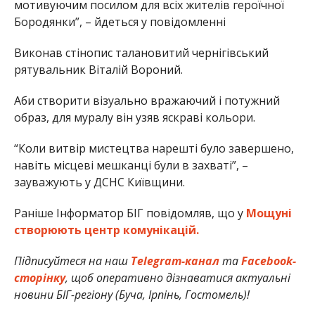
мотивуючим посилом для всіх жителів героїчної
Бородянки”, – йдеться у повідомленні
Виконав стінопис талановитий чернігівський
рятувальник Віталій Вороний.
Аби створити візуально вражаючий і потужний
образ, для муралу він узяв яскраві кольори.
“Коли витвір мистецтва нарешті було завершено,
навіть місцеві мешканці були в захваті”, –
зауважують у ДСНС Київщини.
Раніше Інформатор БІГ повідомляв, що у
Мощуні
створюють центр комунікацій.
Підписуйтеся на наш
Telegram-канал
та
Facebook-
сторінку
, щоб оперативно дізнаватися актуальні
новини БІГ-регіону (Буча, Ірпінь, Гостомель)!