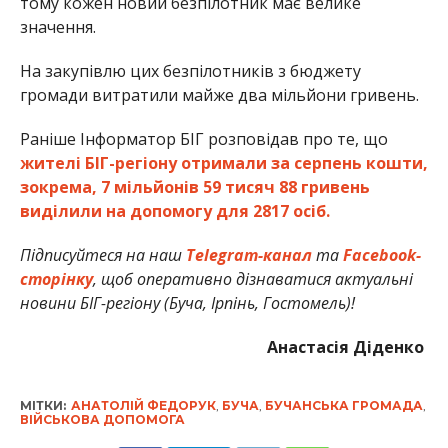
тому кожен новий безпілотник має велике
значення.
На закупівлю цих безпілотників з бюджету
громади витратили майже два мільйони гривень.
Раніше Інформатор БІГ розповідав про те, що
жителі БІГ-регіону отримали за серпень кошти,
зокрема, 7 мільйонів 59 тисяч 88 гривень
виділили на допомогу для 2817 осіб.
Підписуйтеся на наш
Telegram-канал
та
Facebook-
сторінку
, щоб оперативно дізнаватися актуальні
новини БІГ-регіону (Буча, Ірпінь, Гостомель)!
Анастасія Діденко
МІТКИ:
АНАТОЛІЙ ФЕДОРУК
,
БУЧА
,
БУЧАНСЬКА ГРОМАДА
,
ВІЙСЬКОВА ДОПОМОГА