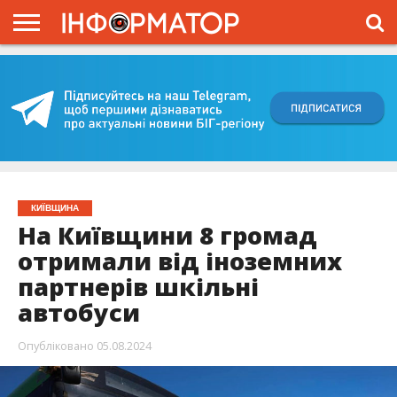
ГОЛОВНА
ВІЙНА
ЖИТТЯ
ВЛАДА
ГРОШІ
ТРЕШ
КИЇВЩИНА
БЛОГИ
КОРИСНЕ
ОБЛИЧЧЯ
ОГЛЯД
ПРО
ПРОЄКТ
КИЇВЩИНА
На Київщини 8 громад
отримали від іноземних
партнерів шкільні
автобуси
Опубліковано
05.08.2024