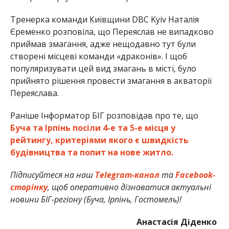
Тренерка команди Київщини DBC Kyiv Наталія
Єременко розповіла, що Переяслав не випадково
приймав змагання, адже нещодавно тут були
створені місцеві команди «драконів». І щоб
популяризувати цей вид змагань в місті, було
прийнято рішення провести змагання в акваторії
Переяслава.
Раніше Інформатор БІГ розповідав про те, що
Буча та Ірпінь посіли 4-е та 5-е місця у
рейтингу, критеріями якого є швидкість
будівництва та попит на нове житло.
Підписуйтеся на наш
Telegram-канал
та
Facebook-
сторінку
, щоб оперативно дізнаватися актуальні
новини БІГ-регіону (Буча, Ірпінь, Гостомель)!
Анастасія Діденко