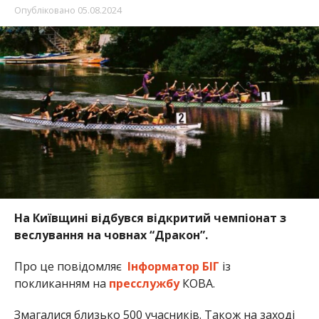
Опубліковано
05.08.2024
На Київщині відбувся відкритий чемпіонат з
веслування на човнах “Дракон”.
Про це повідомляє
Інформатор БІГ
із
покликанням на
пресслужбу
КОВА.
Змагалися близько 500 учасників. Також на заході