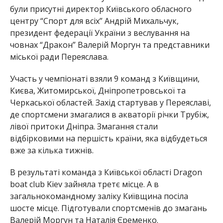
були присутні директор Київського обласного
центру “Спорт для всіх” Андрій Михальчук,
президент федерації України з веслування на
човнах “Дракон” Валерій Моргун та представники
міської ради Переяслава.
Участь у чемпіонаті взяли 9 команд з Київщини,
Києва, Житомирської, Дніпропетровської та
Черкаської областей. Захід стартував у Переяславі,
де спортсмени змагалися в акваторії річки Трубіж,
лівої притоки Дніпра. Змагання стали
відбірковими на першість країни, яка відбудеться
вже за кілька тижнів.
В результаті команда з Київської області Dragon
boat club Kiev зайняла третє місце. А в
загальнокомандному заліку Київщина посіла
шосте місце. Підготували спортсменів до змагань
Валерій Моргун та Наталія Єременко.