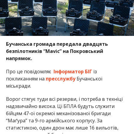
Бучанська громада передала двадцять
безпілотників “Mavic” на Покровський
напрямок.
Про це повідомляє
Інформатор БІГ
із
покликанням на
пресслужбу
Бучанської
міськради.
Ворог стягує туди всі резерви, і потреба в техніці
надзвичайно висока. Ці БПЛА будуть служити
бійцям 47-ої окремої механізованої бригади
“Маґура” та 9-го армійського корпусу. За
статистикою, один дрон має лише 16 вильотів,