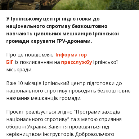
У Ірпінському центрі підготовки до
національного спротиву безкоштовно
навчають цивільних мешканців Ірпінської
громади керувати FPV-дронами.
Про це повідомляє
Інформатор
БІГ
із покликанням на
пресслужбу
Ірпінської
міськради.
Вже 10 місяців Ірпінський центр підготовки до
національного спротиву проводить безкоштовне
навчання мешканців громади.
Проєкт реалізується згідно “Програми заходів
національного спротиву” та з метою сприяння
обороні України. Заняття проводяться під
керівництвом інструкторів Добровольчого