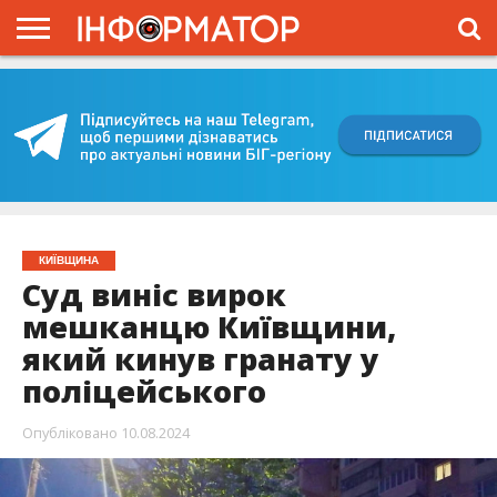
ГОЛОВНА
ВІЙНА
ЖИТТЯ
ВЛАДА
ГРОШІ
ТРЕШ
КИЇВЩИНА
БЛОГИ
КОРИСНЕ
ОБЛИЧЧЯ
ОГЛЯД
ПРО
ПРОЄКТ
КИЇВЩИНА
Суд виніс вирок
мешканцю Київщини,
який кинув гранату у
поліцейського
Опубліковано
10.08.2024