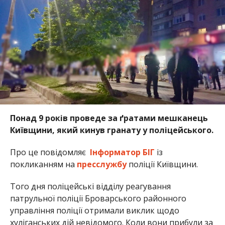
Понад 9 років проведе за ґратами мешканець
Київщини, який кинув гранату у поліцейського.
Про це повідомляє
Інформатор БІГ
із
покликанням на
пресслужбу
поліції Київщини.
Того дня поліцейські відділу реагування
патрульної поліції Броварського районного
управління поліції отримали виклик щодо
хуліганських дій невідомого. Коли вони прибули за