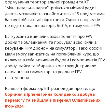
формування територіальної громади та КП
“Муніципальна варта” Ірпінської міської ради і
дають можливість ознайомитись з 15 предметами
базової військової підготовки. Один з напрямків –
це підготовка операторів БпЛА, в тому числі FPV.
Всі курсанти вивчали базові поняття про FPV
дрони та обладнання, та пробували свої сили в
керуванні FPV дроном на симуляторі. Також охочі
мали змогу записатись на поглиблений курс, що
включає в себе вивчення будови і компонентів FPV
дрону, пайку та збирання конструкції, тривале
навчання на симуляторі та реальне FPV
пілотування.
Раніше Інформатор БІГ розповідав про те, що
б
орчиня з Ірпеня Ірина Коляденко здобула
перемогу та вийшла в півфінал Олімпійських
ігор-2024.