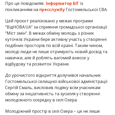
Про це повідомляє
Інформатор БІГ
із
покликанням на
пресслужбу
Гостомельської СВА.
Цей проєкт реалізовано у межах програми
“ВідНОВА:UA” за сприяння громадської організації
“Міст змін”. В межах обміну молодь з різних
куточків України бере активну участь у створенні
подібних просторів по всій країні. Таким чином,
молоді люди не лише отримують новий досвід та
навички, але й роблять вагомий внесок у
відбудову та розвиток України.
До урочистого відкриття долучився начальник
Гостомельської селищної військової адміністрації
Сергій Смаль, висловив подяку всім учасникам
обміну за ініціативність та зусилля у створенні
молодіжного осередку в селі Озера.
Молодіжний простір в селі Озера – це не лише