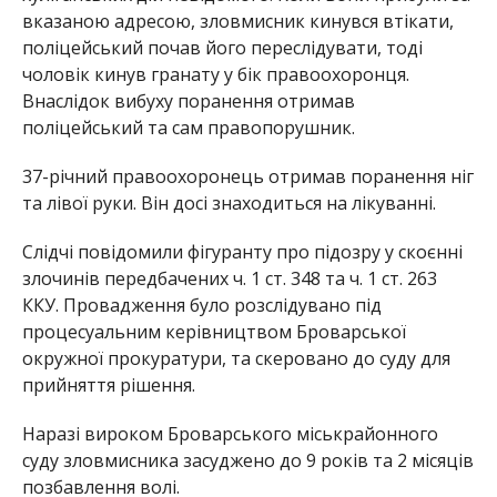
вказаною адресою, зловмисник кинувся втікати,
поліцейський почав його переслідувати, тоді
чоловік кинув гранату у бік правоохоронця.
Внаслідок вибуху поранення отримав
поліцейський та сам правопорушник.
37-річний правоохоронець отримав поранення ніг
та лівої руки. Він досі знаходиться на лікуванні.
Слідчі повідомили фігуранту про підозру у скоєнні
злочинів передбачених ч. 1 ст. 348 та ч. 1 ст. 263
ККУ. Провадження було розслідувано під
процесуальним керівництвом Броварської
окружної прокуратури, та скеровано до суду для
прийняття рішення.
Наразі вироком Броварського міськрайонного
суду зловмисника засуджено до 9 років та 2 місяців
позбавлення волі.