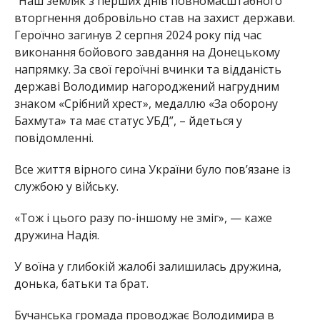
“Наш земляк з перших днів повномасштабного
вторгнення добровільно став на захист держави.
Героїчно загинув 2 серпня 2024 року під час
виконання бойового завдання на Донецькому
напрямку. За свої героїчні вчинки та відданість
державі Володимир нагороджений нагрудним
знаком «Срібний хрест», медаллю «За оборону
Бахмута» та має статус УБД”, – йдеться у
повідомленні.
Все життя вірного сина України було повʼязане із
службою у війську.
«Тож і цього разу по-іншому не зміг», — каже
дружина Надія.
У воїна у глибокій жалобі залишилась дружина,
донька, батьки та брат.
Бучанська громада проводжає Володимира в