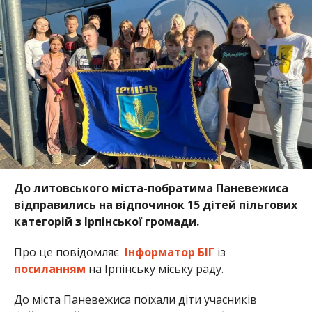
До литовського міста-побратима Паневежиса
відправились на відпочинок 15 дітей пільгових
категорій з Ірпінської громади.
Про це повідомляє
Інформатор БІГ
із
посиланням
на Ірпінську міську раду.
До міста Паневежиса поїхали діти учасників