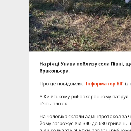
На річці Унава поблизу села Півні, 
браконьєра.
Про це повідомляє
Інформатор БІГ
із
У Київському рибоохоронному патрулі 
п’ять пліток.
На чоловіка склали адмінпротокол за ч
йому загрожує від 340 до 680 гривень 
відшкодувати збитки, завдані рибному 