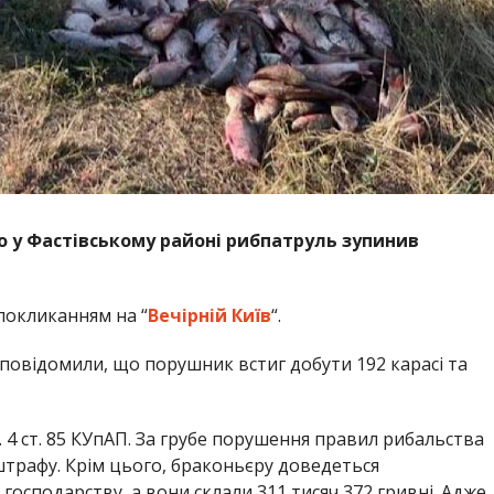
що у Фастівському районі рибпатруль зупинив
 покликанням на “
Вечірній Київ
“.
повідомили, що порушник встиг добути 192 карасі та
. 4 ст. 85 КУпАП. За грубе порушення правил рибальства
штрафу. Крім цього, браконьєру доведеться
господарству, а вони склали 311 тисяч 372 гривні. Адже