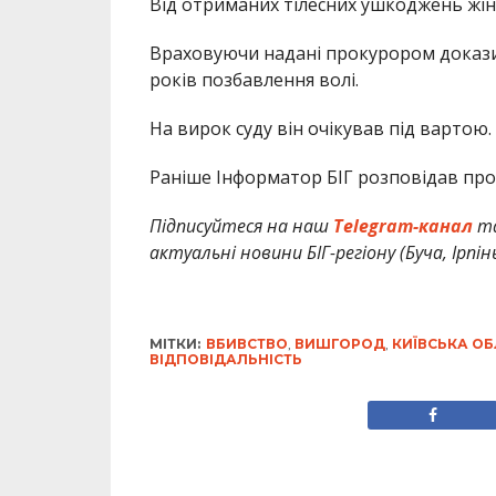
Від отриманих тілесних ушкоджень жі
Враховуючи надані прокурором докази,
років позбавлення волі.
На вирок суду він очікував під вартою.
Раніше Інформатор БІГ розповідав про
Підписуйтеся на наш
Telegram-канал
т
актуальні новини БІГ-регіону (Буча, Ірпін
МІТКИ:
ВБИВСТВО
,
ВИШГОРОД
,
КИЇВСЬКА О
ВІДПОВІДАЛЬНІСТЬ