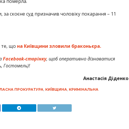
нка померла.
 за скоєне суд призначив чоловіку покарання – 11
 те, що
на Київщини зловили браконьєра.
а
Facebook-сторінку
, щоб оперативно дізнаватися
ь, Гостомель)!
Анастасія Діденко
БЛАСНА ПРОКУРАТУРА
,
КИЇВЩИНА
,
КРИМІНАЛЬНА