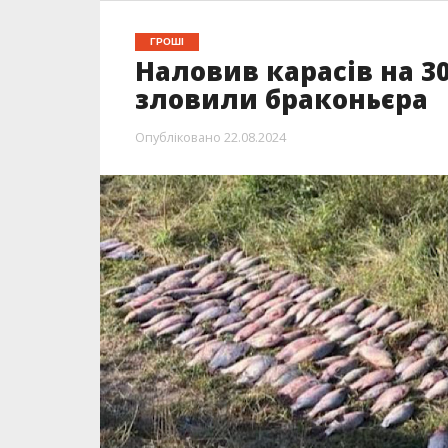
ГРОШІ
Наловив карасів на 30
зловили браконьєра
Опубліковано
22.08.2024