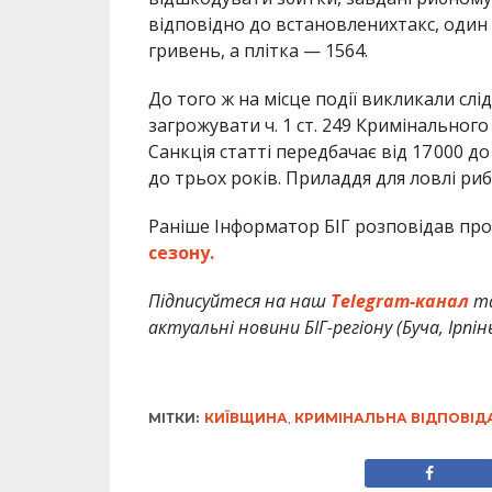
відповідно до встановленихтакс, один
гривень, а плітка — 1564.
До того ж на місце події викликали сл
загрожувати ч. 1 ст. 249 Кримінально
Санкція статті передбачає від 17 000 
до трьох років. Приладдя для ловлі ри
Раніше Інформатор БІГ розповідав пр
сезону.
Підписуйтеся на наш
Telegram-канал
т
актуальні новини БІГ-регіону (Буча, Ірпін
МІТКИ:
КИЇВЩИНА
,
КРИМІНАЛЬНА ВІДПОВІД