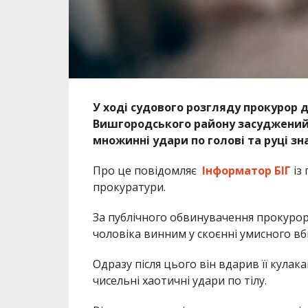
У ході судового розгляду прокурор до
Вишгородського району засуджений п
множинні удари по голові та руці зн
Про це повідомляє
Інформатор БІГ
із
прокуратури.
За публічного обвинувачення прокурор
чоловіка винним у скоєнні умисного вбив
Одразу після цього він вдарив її кула
чисельні хаотичні удари по тілу.