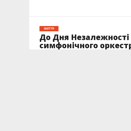
ЖИТТЯ
До Дня Незалежності 
симфонічного оркест
Опубліковано
22.08.2024