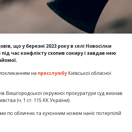
вів, що у березні 2023 року в селі Новосілки
ід час конфлікту схопив сокиру і завдав нею
айомої.
 покликанням на
пресслужбу
Київської обласної
ів Вишгородської окружної прокуратури суд визнав
ства (ч. 1 ст. 115 КК України).
ками по обличчю та кухонним ножем наніс потерпілій