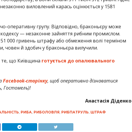
 незаконно виловлений карась оцінюється у 1581
ідчо-оперативну групу. Відповідно, браконьєру може
го кодексу — незаконне зайняття рибним промислом.
до 51 000 гривень штрафу або обмеження волі терміном
би, човен й здобич у браконьєра вилучили.
о те, що Київщина
готується до опалювального
а
Facebook-сторінку
, щоб оперативно дізнаватися
ь, Гостомель)!
Анастасія Діденко
АЛЬНІСТЬ
,
РИБА
,
РИБОЛОВЛЯ
,
РИБПАТРУЛЬ
,
ШТРАФ