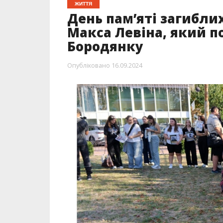
ЖИТТЯ
День пам’яті загиблих
Макса Левіна, який п
Бородянку
Опубліковано
16.09.2024