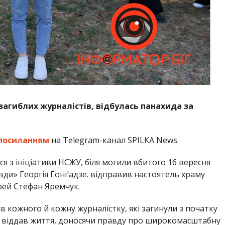
і загиблих журналістів, відбулась панахида за
посиланням
на Telegram-канал SPILKA News.
ся з ініціативи НСЖУ, біля могили вбитого 16 вересня
вди» Георгія Ґонґадзе. відправив настоятель храму
ей Стефан Яремчук.
в кожного й кожну журналістку, які загинули з початку
то віддав життя, доносячи правду про широкомасштабну