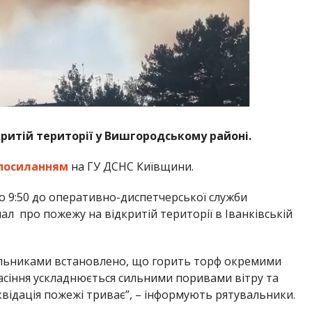
ритій території у Вишгородському районі.
посиланням
на ГУ ДСНС Київщини.
, о 9:50 до оперативно-диспетчерської служби
л про пожежу на відкритій території в Іванківській
альниками встановлено, що горить торф окремими
асіння ускладнюється сильними поривами вітру та
ідація пожежі триває”, – інформують рятувальники.