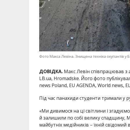
Фото Макса Левіна. Знищена техніка окупантів у Бо
ДОВІДКА.
Макс Левін співпрацював з аг
LB.ua, Hromadske. Його фото публікували
news Poland, EU AGENDA, World news, ELL
Під час панахиди студенти тримали у р
«Ми дивимося на ці світлини і згадуємо 
й залишили по собі велику спадщину, 
майбутніх медійників – їхній свідомий 