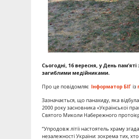
Сьогодні, 16 вересня, у День пам’ят
загиблими медійниками.
Про це повідомляє
Інформатор БІГ
із
Зазначається, що панахиду, яка відбула
2000 року засновника «Української пра
Святого Миколи Набережного протоієр
“Упродовж літії настоятель храму згада
незалежності України: зокрема тих, х