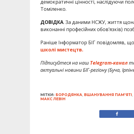
демократичні цінності, наслідуючи пол
Томіленко.
ДОВІДКА
. За даними НСЖУ, життя щона
виконанні професійних обов’язків) поз
Раніше Інформатор БІГ повідомляв, що
школі мистецтв.
Підписуйтеся на наш
Telegram-канал
т
актуальні новини БІГ-регіону (Буча, Ірпін
МІТКИ:
БОРОДЯНКА
,
ВШАНУВАННЯ ПАМ'ЯТІ
,
МАКС ЛЕВІН