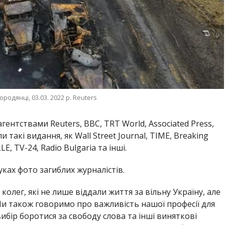
родянці, 03.03. 2022 р. Reuters
ентствами Reuters, BBC, TRT World, Associated Press,
 такі видання, як Wall Street Journal, TIME, Breaking
E, TV-24, Radio Bulgaria та інші.
уках фото загиблих журналістів.
колег, які не лише віддали життя за вільну Україну, але
Ми також говоримо про важливість нашої професії для
вибір боротися за свободу слова та інші виняткові