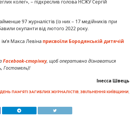
еглих колег», – підкреслив голова НСЖУ Сергій
йменше 97 журналістів (із них – 17 медійників при
бавили окупанти від лютого 2022 року.
 ім’я Макса Левіна
присвоїли Бородянській дитячій
а
Facebook-сторінку
, щоб оперативно дізнаватися
ь, Гостомель)!
Інесса Швець
ДЕНЬ ПАМ'ЯТІ ЗАГИБЛИХ ЖУРНАЛІСТІВ
,
ЗВІЛЬНЕННЯ КИЇВЩИНИ
,