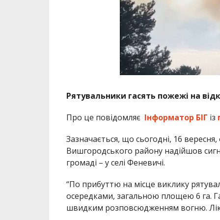
Рятувальники гасять пожежі на відк
Про це повідомляє
Інформатор БІГ
із
Зазначається, що сьогодні, 16 вересня
Вишгородського району надійшов сигна
громаді – у селі Феневичі.
“По прибуттю на місце виклику рятув
осередками, загальною площею 6 га. Г
швидким розповсюдженням вогню. Лікв