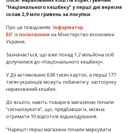
Обсяг нарахованих коштів користувачам
“Національного кешбеку” у перші дні вересня
склав 2,9 млн гривень за покупки
.
Про це повідомляє
Інформатор
БІГ
із
посиланням
на Міністерство економіки
України.
Зазначається, що вже понад 1,2 мільйона осіб
долучилися до «Національного кешбеку».
У Дії активовано 638 тисяч карток, а перші 177
тисяч українців можуть побачити у застосунку
нарахований кешбек.
До всього, навіть товари в магазинах почали
“сигналізувати”, що, придбавши їх, можна
отримати 10 відсотків відшкодування.
“Нарешті перші магазини почали маркувати