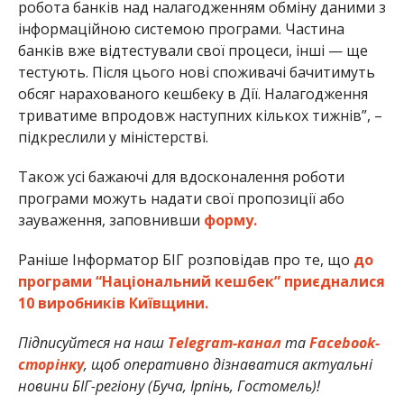
робота банків над налагодженням обміну даними з
інформаційною системою програми. Частина
банків вже відтестували свої процеси, інші — ще
тестують. Після цього нові споживачі бачитимуть
обсяг нарахованого кешбеку в Дії. Налагодження
триватиме впродовж наступних кількох тижнів”, –
підкреслили у міністерстві.
Також усі бажаючі для вдосконалення роботи
програми можуть надати свої пропозиції або
зауваження, заповнивши
форму.
Раніше Інформатор БІГ розповідав про те, що
до
програми “Національний кешбек” приєдналися
10 виробників Київщини.
Підписуйтеся на наш
Telegram-канал
та
Facebook-
сторінку
, щоб оперативно дізнаватися актуальні
новини БІГ-регіону (Буча, Ірпінь, Гостомель)!