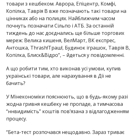
товари з кешбеком. Аврора, Епіцентр, Комфі,
Копілка, Таврія В вже позначають такі товари на
цінниках або на полицях. Найближчим часом
почнуть позначати Сільпо і АТБ. За останній
тиждень до нас доєднались ще більше торгових
мереж: Велика кишеня, ВелМарт, ВК експрес,
Антошка, Thrash!Траш!, Будинок іграшок, Таврія В,
Копілка, Блиск&Відро”, – йдеться у повідомленні.
А що робити тим, хто виконав усі умови, купив
українські товари, але нарахування в Дії не
бачить?
У Мінекономіки пояснюють, що в будь-якому разі
жодна гривня кешбеку не пропаде, а тимчасова
“ннвидимість” коштів пов’язана з відлагодженням
процесу.
“Бета-тест розпочався нещодавно. Зараз триває