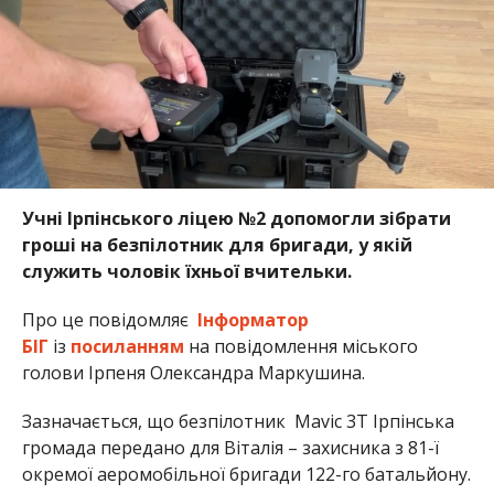
Учні Ірпінського ліцею №2 допомогли зібрати
гроші на безпілотник для бригади, у якій
служить чоловік їхньої вчительки.
Про це повідомляє
Інформатор
БІГ
із
посиланням
на повідомлення міського
голови Ірпеня Олександра Маркушина.
Зазначається, що безпілотник Mavic 3T Ірпінська
громада передано для Віталія – захисника з 81-ї
окремої аеромобільної бригади 122-го батальйону.