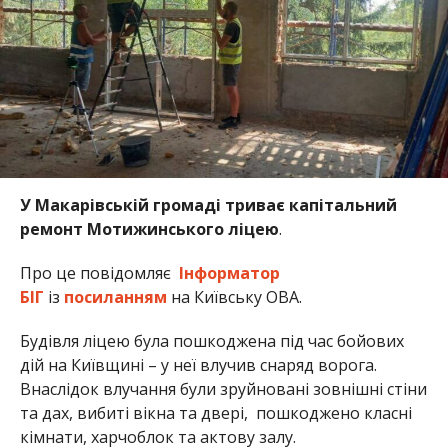
У Макарівській громаді триває капітальний
ремонт Мотижинського ліцею
.
Про це повідомляє
Інформатор
БІГ
із
посиланням
на Київську ОВА.
Будівля ліцею була пошкоджена під час бойових
дій на Київщині – у неї влучив снаряд ворога.
Внаслідок влучання були зруйновані зовнішні стіни
та дах, вибиті вікна та двері, пошкоджено класні
кімнати, харчоблок та актову залу.