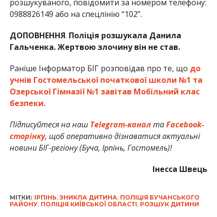
розшукуваного, повідомити за номером телефону:
0988826149 або на спецлінію “102”.
ДОПОВНЕННЯ
.
Поліція розшукала Данила
Гальченка.
Жертвою злочину він не став.
Раніше Інформатор БІГ розповідав про те, що
до
учнів Гостомельської початкової школи №1 та
Озерської Гімназії №1 завітав Мобільний клас
безпеки.
Підписуйтеся на наш
Telegram-канал
та
Facebook-
сторінку
, щоб оперативно дізнаватися актуальні
новини БІГ-регіону (Буча, Ірпінь, Гостомель)!
Інесса Швець
МІТКИ:
ІРПІНЬ
,
ЗНИКЛА ДИТИНА
,
ПОЛІЦІЯ БУЧАНСЬКОГО
РАЙОНУ
,
ПОЛІЦІЯ КИЇВСЬКОЇ ОБЛАСТІ
,
РОЗШУК ДИТИНИ