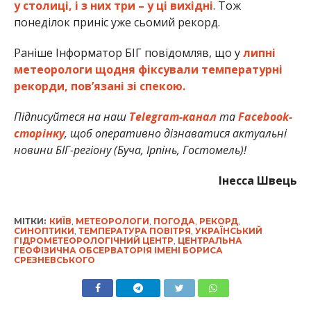
у столиці, і з них три – у ці вихідні
. Тож
понеділок приніс уже сьомий рекорд.
Раніше Інформатор БІГ повідомляв, що у
липні
метеорологи щодня фіксували температурні
рекорди, пов’язані зі спекою.
Підписуйтеся на наш
Telegram-канал
та
Facebook-
сторінку
, щоб оперативно дізнаватися актуальні
новини БІГ-регіону (Буча, Ірпінь, Гостомель)!
Інесса Швець
МІТКИ:
КИЇВ
,
МЕТЕОРОЛОГИ
,
ПОГОДА
,
РЕКОРД
,
СИНОПТИКИ
,
ТЕМПЕРАТУРА ПОВІТРЯ
,
УКРАЇНСЬКИЙ
ГІДРОМЕТЕОРОЛОГІЧНИЙ ЦЕНТР
,
ЦЕНТРАЛЬНА
ГЕОФІЗИЧНА ОБСЕРВАТОРІЯ ІМЕНІ БОРИСА
СРЕЗНЕВСЬКОГО