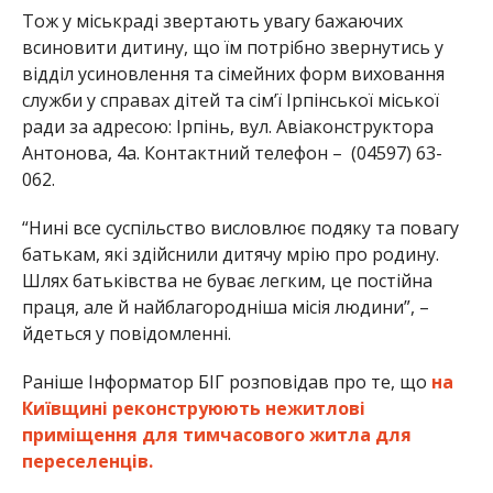
Тож у міськраді звертають увагу бажаючих
всиновити дитину, що їм потрібно звернутись у
відділ усиновлення та сімейних форм виховання
служби у справах дітей та сімʼї Ірпінської міської
ради за адресою: Ірпінь, вул. Авіаконструктора
Антонова, 4а. Контактний телефон – (04597) 63-
062.
“Нині все суспільство висловлює подяку та повагу
батькам, які здійснили дитячу мрію про родину.
Шлях батьківства не буває легким, це постійна
праця, але й найблагородніша місія людини”, –
йдеться у повідомленні.
Раніше Інформатор БІГ розповідав про те, що
на
Київщині реконструюють нежитлові
приміщення для тимчасового житла для
переселенців.