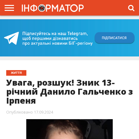
ГОЛОВНА
ВІЙНА
ЖИТТЯ
ВЛАДА
ГРОШІ
ТРЕШ
КИЇВЩИНА
БЛОГИ
КОРИСНЕ
ОБЛИЧЧЯ
ОГЛЯД
ПРО
ПРОЄКТ
ЖИТТЯ
Увага, розшук! Зник 13-
річний Данило Гальченко з
Ірпеня
Опубліковано
17.09.2024