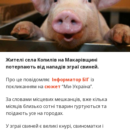
Жителі села Копилів на Макарівщині
потерпають від нападів зграї свиней.
Про це повідомляє
Інформатор БІГ
із
покликанням на
сюжет
“Ми-Україна”.
За словами місцевих мешканців, вже кілька
місяців близько сотні тварин гуртуються та
поїдають усе на городах.
У зграї свиней є великі кнурі, свиноматки і