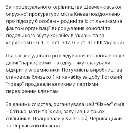
За процесуального керівництва Шевченківської
окружної прокуратури міста Києва повідомлено
про підозру 6 особам – родині та їх спільникам за
фактом організації вирощування коноплі та
подальшого збуту канабісу в Україні та за
кордоном (ч.ч. 1, 2, 3 ст. 307, ч. 2 ст. 317 КК України).
Під час досудового розслідування встановлено дві
діючі “наркоферми” та одну – яку планували
відкрити зловмисники. Потужність виробництва
становила близько 1 кг канабісу за добу. Готовий
“товар” продавали великими партіями
перевіреним клієнтам.
За даними слідства, організувала цей “бізнес” сім’я
– батько, мати та їх син, залучивши трьох
спільників. Працювали у Київській, Чернівецькій
та Черкаській областях.