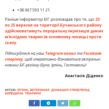
+38 067 593 11 21.
Раніше Інформатор БІГ розповідав про те, що
23
по 25 вересня на території Бучанського району
здійснюватимуть пероральну імунізація диких
м’ясоїдних тварин (в основному лисиць) проти
сказу.
Підписуйтеся на наш
Telegram-канал
та
Facebook-
сторінку
, щоб оперативно дізнаватися актуальні
новини БІГ-регіону (Буча, Ірпінь, Гостомель)!
Анастасія Діденко
МІТКИ:
ІРПІНЬ
,
ВЕТЕРИНАР
,
ДОМАШНІ УЛЮБЛЕНЦІ
,
КИЇВЩИНА
,
ТВАРИНИ