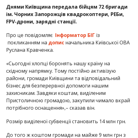
Днями Київщина передала бійцям 72 бригади
ім. Чорних Запорожців квадрокоптери, РЕБи,
FPV-дрони, зарядні станції.
Про це повідомляє
Інформатор БІГ
із
покликанням на
допис
начальника Київської ОВА
Руслана Кравченка.
«Сьогодні хлопці боронять нашу країну на
східному напрямку. Тому постійно активізую
райони, громади Київщини та відповідальний
бізнес для безперервної допомоги нашим
захисникам. Завдяки коштам, виділеним
Пристоличною громадою, закупили чимало вкрай
потрібного оснащення»,– сказав він.
Розмір виділеної субвенції становить 14 млн грн.
До того ж коштом громади на майже 9 млн грн з