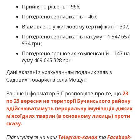
Прийнято рішень – 966;
Погоджено сертифікатів – 467;
Відмовлено у житловому сертифікаті – 307;
Погоджено сертифікатів на суму – 1 547 657
934 грн.;
Погоджено грошових компенсацій – 147 на
суму 469 645 328 грн.
Дані вказані з урахуванням поданих заяв з
Садових Товариств села Мощун.
Раніше Інформатор БІГ розповідав про те, що
23
по 25 вересня на території Бучанського району
здійснюватимуть пероральну імунізація диких
м’ясоїдних тварин (в основному лисиць) проти
сказу.
Підписуйтеся на наш
Telegram-канал
та
Facebook-