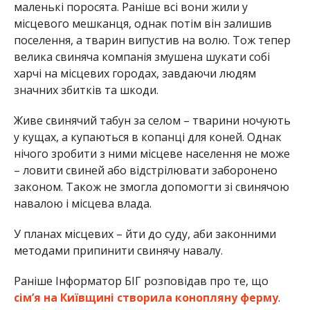
маленькі поросята. Раніше всі вони жили у
місцевого мешканця, однак потім він залишив
поселення, а тварин випустив на волю. Тож тепер
велика свиняча компанія змушена шукати собі
харчі на місцевих городах, завдаючи людям
значних збитків та шкоди.
Живе свинячий табун за селом – тварини ночують
у кущах, а купаються в копанці для коней. Однак
нічого зробити з ними місцеве населення не може
– ловити свиней або відстрілювати заборонено
законом. Також не змогла допомогти зі свинячою
навалою і місцева влада.
У планах місцевих – йти до суду, аби законними
методами припинити свинячу навалу.
Раніше Інформатор БІГ розповідав про те, що
сімʼя на Київщині створила конопляну ферму
.