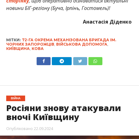
сторінку
, щоб оперативно дізнаватися актуальні
новини БІГ-регіону (Буча, Ірпінь, Гостомель)!
Анастасія Діденко
МІТКИ:
72-ГА ОКРЕМА МЕХАНІЗОВАНА БРИГАДА ІМ.
ЧОРНИХ ЗАПОРОЖЦІВ
,
ВІЙСЬКОВА ДОПОМОГА
,
КИЇВЩИНА
,
КОВА
ВІЙНА
Росіяни знову атакували
вночі Київщину
Опубліковано
22.09.2024