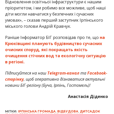
Відновлення освітньої інфраструктури є нашим
пріоритетом, і ми робимо все можливе, щоб наші
діти могли навчатися у безпечних і сучасних
умовах», – сказав
перший заступник Ірпінського
міського голови Андрій Кравчук.
Раніше Інформатор БІГ розповідав про те, що
на
Крюківщині планують будівництво сучасних
очисних споруд, які покращать якість
очищення стічних вод та екологічну ситуацію
в регіоні.
Підписуйтеся на наш
Telegram-канал
та
Facebook-
сторінку
, щоб оперативно дізнаватися актуальні
новини БІГ-регіону (Буча, Ірпінь, Гостомель)!
Анастасія Діденко
МІТКИ:
ІРПІНСЬКА ГРОМАДА
,
ВІДБУДОВА
,
ДИТСАДОК