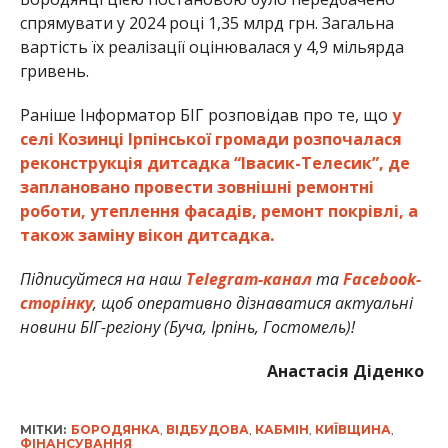
спрямувати у 2024 році 1,35 млрд грн. Загальна
вартість їх реалізації оцінювалася у 4,9 мільярда
гривень.
Раніше Інформатор БІГ розповідав про те, що
у
селі Козинці Ірпінської громади розпочалася
реконструкція дитсадка “Івасик-Телесик”, де
заплановано провести зовнішні ремонтні
роботи, утеплення фасадів, ремонт покрівлі, а
також заміну вікон дитсадка.
Підписуйтеся на наш
Telegram-канал
та
Facebook-
сторінку
, щоб оперативно дізнаватися актуальні
новини БІГ-регіону (Буча, Ірпінь, Гостомель)!
Анастасія Діденко
МІТКИ:
БОРОДЯНКА
,
ВІДБУДОВА
,
КАБМІН
,
КИЇВЩИНА
,
ФІНАНСУВАННЯ