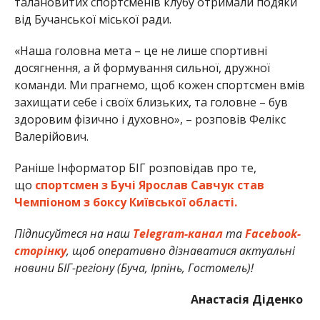
талановитих спортсменів клубу отримали подяки
від Бучанської міської ради.
«Наша головна мета – це не лише спортивні
досягнення, а й формування сильної, дружної
команди. Ми прагнемо, щоб кожен спортсмен вмів
захищати себе і своїх близьких, та головне – був
здоровим фізично і духовно», – розповів
Фелікс
Валерійович.
Раніше Інформатор БІГ розповідав про те,
що
спортсмен з Бучі Ярослав Савчук став
Чемпіоном з боксу Київської області.
Підписуйтеся на наш
Telegram-канал
та
Facebook-
сторінку
, щоб оперативно дізнаватися актуальні
новини БІГ-регіону (Буча, Ірпінь, Гостомель)!
Анастасія Діденко