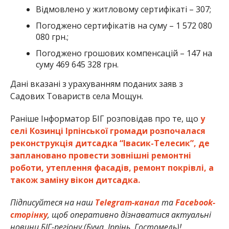
Відмовлено у житловому сертифікаті – 307;
Погоджено сертифікатів на суму – 1 572 080
080 грн.;
Погоджено грошових компенсацій – 147 на
суму 469 645 328 грн.
Дані вказані з урахуванням поданих заяв з
Садових Товариств села Мощун.
Раніше Інформатор БІГ розповідав про те, що
у
селі Козинці Ірпінської громади розпочалася
реконструкція дитсадка “Івасик-Телесик”, де
заплановано провести зовнішні ремонтні
роботи, утеплення фасадів, ремонт покрівлі, а
також заміну вікон дитсадка.
Підписуйтеся на наш
Telegram-канал
та
Facebook-
сторінку
, щоб оперативно дізнаватися актуальні
новини БІГ-регіону (Буча, Ірпінь, Гостомель)!