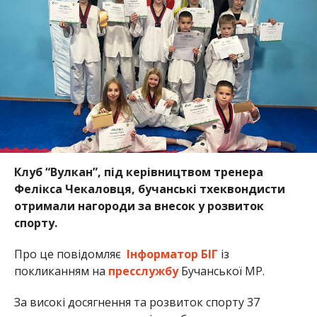
Клуб “Вулкан”, під керівництвом тренера
Фелікса Чекаловця, бучанські тхеквондисти
отримали нагороди за внесок у розвиток
спорту.
Про це повідомляє
Інформатор БІГ
із
покликанням на
пресслужбу
Бучанської МР.
За високі досягнення та розвиток спорту 37