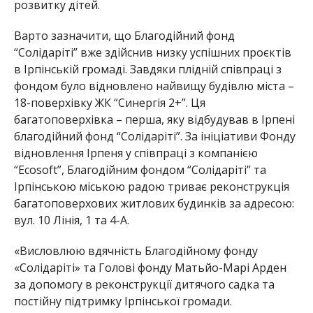
розвитку дітей.
Варто зазначити, що Благодійний фонд
“Солідаріті” вже здійснив низку успішних проєктів
в Ірпінській громаді. Завдяки плідній співпраці з
фондом було відновлено найвищу будівлю міста –
18-поверхівку ЖК “Синергія 2+”. Ця
багатоповерхівка – перша, яку відбудував в Ірпені
благодійний фонд “Солідаріті”. За ініціативи Фонду
відновлення Ірпеня у співпраці з компанією
“Ecosoft”, Благодійним фондом “Солідаріті” та
Ірпінською міською радою триває реконструкція
багатоповерхових житлових будинків за адресою:
вул. 10 Лінія, 1 та 4-А.
«Висловлюю вдячність Благодійному фонду
«Солідаріті» та Голові фонду Матьйо-Марі Арден
за допомогу в реконструкції дитячого садка та
постійну підтримку Ірпінської громади.