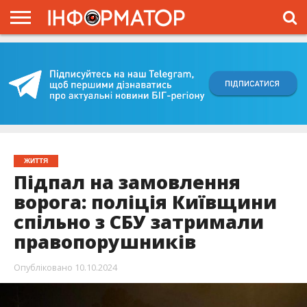
ГОЛОВНА
ВІЙНА
ЖИТТЯ
ВЛАДА
ГРОШІ
ТРЕШ
КИЇВЩИНА
БЛОГИ
КОРИСНЕ
ОБЛИЧЧЯ
ОГЛЯД
ПРО
ПРОЄКТ
ЖИТТЯ
Підпал на замовлення
ворога: поліція Київщини
спільно з СБУ затримали
правопорушників
Опубліковано
10.10.2024