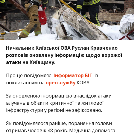
Начальник Київської ОВА Руслан Кравченко
розповів оновлену інформацію щодо ворожої
атаки на Київщину.
Про це повідомляє
Інформатор БІГ
із
покликанням на
пресслужбу
КОВА.
За оновленою інформацією внаслідок атаки
влучань в об’єкти критичної та житлової
інфраструктури у регіоні не зафіксовано.
Як повідомлялося раніше, поранення голови
отримав чоловік 48 років. Медична допомога