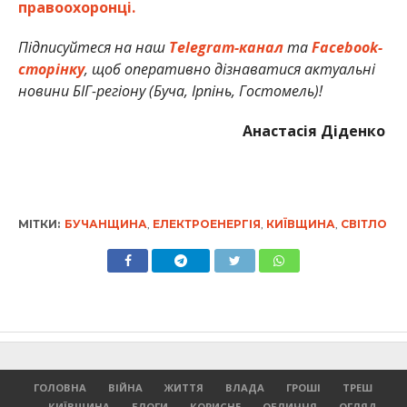
правоохоронці.
Підписуйтеся на наш
Telegram-канал
та
Facebook-
сторінку
, щоб оперативно дізнаватися актуальні
новини БІГ-регіону (Буча, Ірпінь, Гостомель)!
Анастасія Діденко
МІТКИ:
БУЧАНЩИНА
,
ЕЛЕКТРОЕНЕРГІЯ
,
КИЇВЩИНА
,
СВІТЛО
ГОЛОВНА
ВІЙНА
ЖИТТЯ
ВЛАДА
ГРОШІ
ТРЕШ
КИЇВЩИНА
БЛОГИ
КОРИСНЕ
ОБЛИЧЧЯ
ОГЛЯД