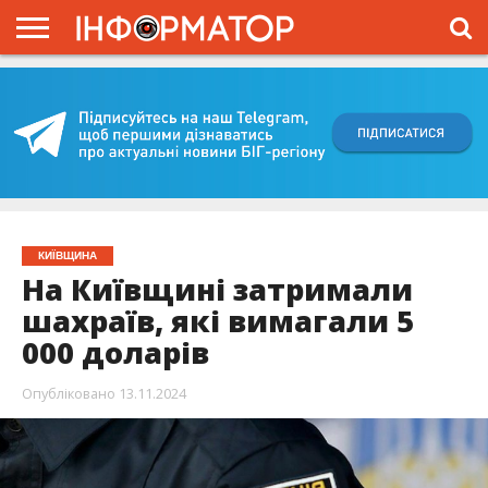
ГОЛОВНА
ВІЙНА
ЖИТТЯ
ВЛАДА
ГРОШІ
ТРЕШ
КИЇВЩИНА
БЛОГИ
КОРИСНЕ
ОБЛИЧЧЯ
ОГЛЯД
ПРО
ПРОЄКТ
КИЇВЩИНА
На Київщині затримали
шахраїв, які вимагали 5
000 доларів
Опубліковано
13.11.2024