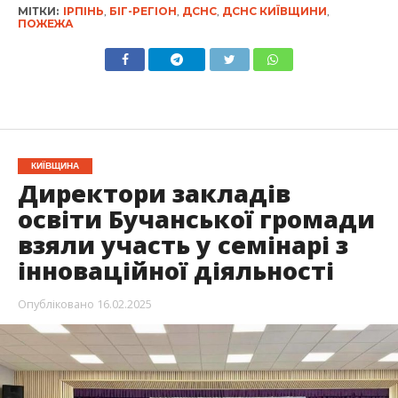
МІТКИ:
ІРПІНЬ
,
БІГ-РЕГІОН
,
ДСНС
,
ДСНС КИЇВЩИНИ
,
ПОЖЕЖА
КИЇВЩИНА
Директори закладів
освіти Бучанської громади
взяли участь у семінарі з
інноваційної діяльності
Опубліковано
16.02.2025