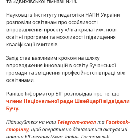
та Здвижівської гімназії №14.
Науковці з Інституту педагогіки НАПН України
розповіли освітянам про особливості
впровадження проєкту «Ліга крилатих», нові
освітні програми та можливості підвищення
кваліфікації вчителів.
Захід став важливим кроком на шляху
впровадження інновацій в освіту Бучанської
громади та зміцнення професійної співпраці між
освітянами.
Раніше Інформатор БІГ розповідав про те, що
члени Національної ради Швейцарії відвідали
Бучу.
Підписуйтеся на наш
Telegram-канал
та
Facebook-
сторінку
, щоб оперативно дізнаватися актуальні
новини БІГ-регіону (Буча, Ірпінь, Гостомель)!