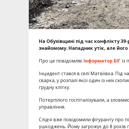
На Обухівщині під час конфлікту 39
знайомому. Нападник утік, але йог
Про це повідомляє
Інформатор БІГ
із 
Інцидент стався в селі Матвіївка. Під
сварка, у розпалі якої один із них схо
грудну клітку.
Потерпілого госпіталізували, а зловм
управління.
Слідчі вже повідомили фігуранту про під
ушкоджень. Йому загрожує до 8 років п