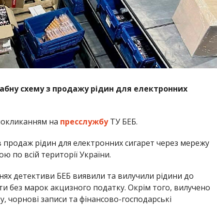
бну схему з продажу рідин для електронних
покликанням на
пресслужбу
ТУ БЕБ.
в продаж рідин для електронних сигарет через мережу
ою по всій території України.
ннях детективи БЕБ виявили та вилучили рідини до
ти без марок акцизного податку. Окрім того, вилучено
у, чорнові записи та фінансово-господарські