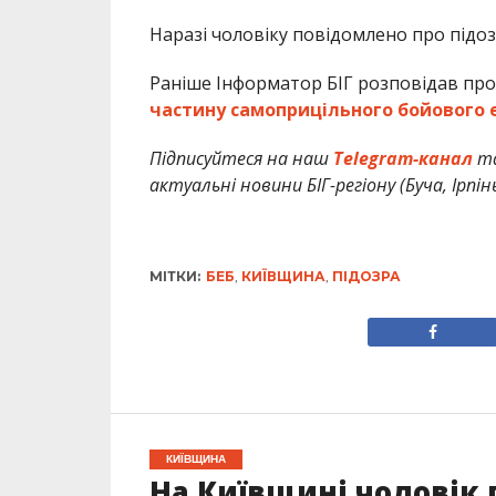
Наразі чоловіку повідомлено про підоз
Раніше Інформатор БІГ розповідав про
частину самоприцільного бойового е
Підписуйтеся на наш
Telegram-канал
т
актуальні новини БІГ-регіону (Буча, Ірпін
МІТКИ:
БЕБ
,
КИЇВЩИНА
,
ПІДОЗРА
КИЇВЩИНА
На Київщині чоловік 