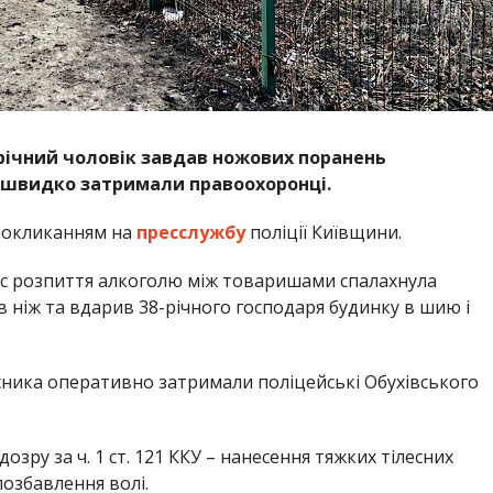
-річний чоловік завдав ножових поранень
о швидко затримали правоохоронці.
покликанням на
пресслужбу
поліції Київщини.
 час розпиття алкоголю між товаришами спалахнула
пив ніж та вдарив 38-річного господаря будинку в шию і
исника оперативно затримали поліцейські Обухівського
озру за ч. 1 ст. 121 ККУ – нанесення тяжких тілесних
озбавлення волі.