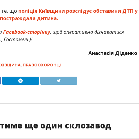
 те, що
поліція Київщини розслідує обставини ДТП у
ї постраждала дитина.
а
Facebook-сторінку
, щоб оперативно дізнаватися
ь, Гостомель)!
Анастасія Діденко
УХІВЩИНА
,
ПРАВООХОРОНЦІ
тиме ще один склозавод