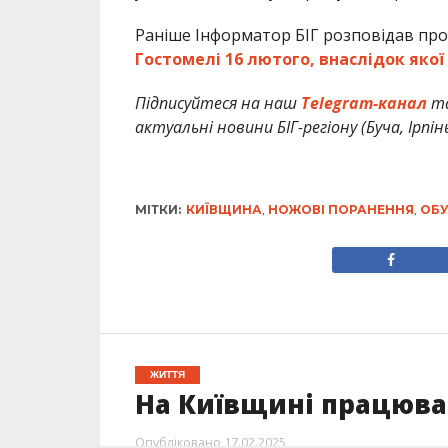
Раніше Інформатор БІГ розповідав про
Гостомелі 16 лютого, внаслідок яко
Підписуйтеся на наш
Telegram-канал
т
актуальні новини БІГ-регіону (Буча, Ірпін
МІТКИ:
КИЇВЩИНА
,
НОЖОВІ ПОРАНЕННЯ
,
ОБ
ЖИТТЯ
На Київщині працюва
Опубліковано
17.02.2025