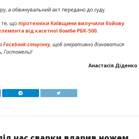
ру, а обвинувальний акт передано до суду.
 те, що
піротехніки Київщини вилучили бойову
лемента від касетної бомби РБК-500.
а
Facebook-сторінку
, щоб оперативно дізнаватися
ь, Гостомель)!
Анастасія Діденко
під час сварки вдарив ножем