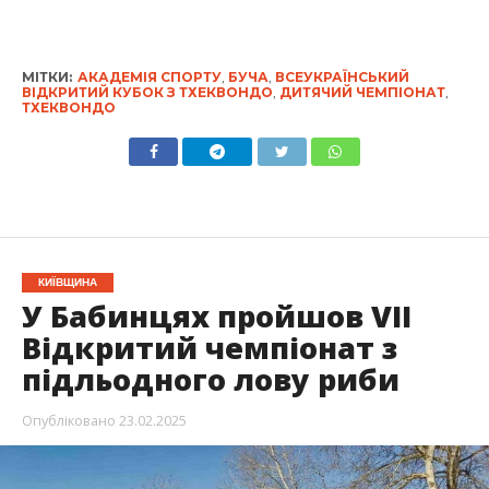
МІТКИ:
АКАДЕМІЯ СПОРТУ
,
БУЧА
,
ВСЕУКРАЇНСЬКИЙ
ВІДКРИТИЙ КУБОК З ТХЕКВОНДО
,
ДИТЯЧИЙ ЧЕМПІОНАТ
,
ТХЕКВОНДО
КИЇВЩИНА
У Бабинцях пройшов VII
Відкритий чемпіонат з
підльодного лову риби
Опубліковано
23.02.2025