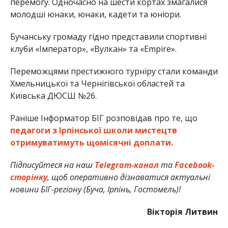
перемогу. Одночасно на шести кортах змагалися
молодші юнаки, юнаки, кадети та юніори.
Бучанську громаду гідно представили спортивні
клуби «Імператор», «Вулкан» та «Empire».
Переможцями престижного турніру стали команди
Хмельницької та Чернігівської областей та
Київська ДЮСШ №26.
Раніше Інформатор БІГ розповідав про те, що
педагоги з Ірпінської школи мистецтв
отримуватимуть щомісячні доплати.
Підписуйтеся на наш
Telegram-канал
та
Facebook-
сторінку
, щоб оперативно дізнаватися актуальні
новини БІГ-регіону (Буча, Ірпінь, Гостомель)!
Вікторія Литвин