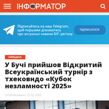
ГОЛОВНА
ВІЙНА
ЖИТТЯ
ВЛАДА
ГРОШІ
ТРЕШ
КИЇВЩИНА
БЛОГИ
КОРИСНЕ
ОБЛИЧЧЯ
ОГЛЯД
ПРО
ПРОЄКТ
КИЇВЩИНА
У Бучі прийшов Відкритий
Всеукраїнський турнір з
тхековндо «Кубок
незламності 2025»
Опубліковано
23.02.2025