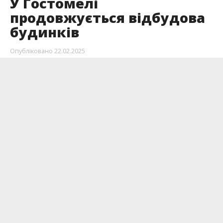
У Гостомелі
продовжується відбудова
будинків
Опубліковано
22.02.2025
Гостомельська селищна військова
адміністрація всебічно сприяє відновленню
житла громадян.