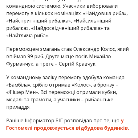
командною системою. Учасники виборювали
перемогу в кількох номінаціях: «Найдовша риба»,
«Найспритніший рибалка», «Найсильніший
рибалка», «Найдосвідченіший рибалка» та
«Найтяжча риба».
Переможцем змагань став Олександр Колос, який
впіймав 99 риб. Друге місце посів Михайло
Фурманчук, а третє – Сергій Кравчук.
У командному заліку перемогу здобула команда
«Бамбіла», срібло отримав «Колос», а бронзу –
«Фішер Мен». Всі переможці отримали кубки,
медалі та грамоти, а учасники – рибальське
приладдя.
Раніше Інформатор БІГ розповідав про те, що
у
Гостомелі продовжується відбудова будинків.