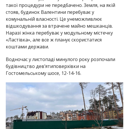
такої процедури не передбачено. Земля, на якій
стояв, будинок Валентини перебуває у
комунальній власності. Це унеможливлює
відшкодування за втрачене майно мешканців.
Наразі жінка перебуває у модульному містечку
«Ластівка», але все ж планує скористатися
коштами держави.
Водночас у листопаді минулого року розпочали
будівництво девʼятиповерхівки на
Гостомельському шосе, 12-14-16.