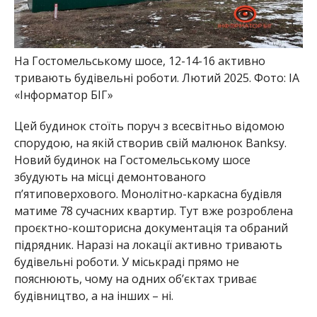
На Гостомельському шосе, 12-14-16 активно
тривають будівельні роботи. Лютий 2025. Фото: ІА
«Інформатор БІГ»
Цей будинок стоїть поруч з всесвітньо відомою
спорудою, на якій створив свій малюнок Banksy.
Новий будинок на Гостомельському шосе
збудують на місці демонтованого
п’ятиповерхового. Монолітно-каркасна будівля
матиме 78 сучасних квартир. Тут вже розроблена
проєктно-кошторисна документація та обраний
підрядник. Наразі на локації активно тривають
будівельні роботи. У міськраді прямо не
пояснюють, чому на одних об’єктах триває
будівництво, а на інших – ні.