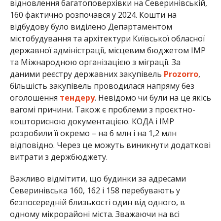
відновлення багатоповерхівки на Северинівській,
160 фактично розпочався у 2024. Кошти на
відбудову було виділено Департаментом
містобудування та архітектури Київської обласної
державної адміністрації, місцевим бюджетом ІМР
та Міжнародною організацією з міграції. За
даними реєстру державних закупівель
Prozorro
,
більшість закупівель проводилася напряму без
оголошення
тендеру
. Невідомо чи були на це якісь
вагомі причини. Також є проблеми з проєктно-
кошторисною документацією. КОДА і ІМР
розробили її окремо – на 6 млн і на 1,2 млн
відповідно. Через це можуть виникнути додаткові
витрати з держбюджету.
Важливо відмітити, що будинки за адресами
Северинівська 160, 162 і 158 перебувають у
безпосередній близькості один від одного, в
одному мікрорайоні міста. Зважаючи на всі