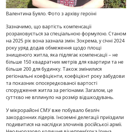
Валентина Буяло. Фото з архіву героїні
Зазначимо, що вартість компенсації
розраховується за спеціальною формулою. Станом
на 2025 рік вона зазнала змін. Зокрема, у січні 2024
року уряд додав обмеження щодо площі
знищеного житла, яка підлягає компенсації – не
більше 150 квадратних метрів для квартири та не
більше 200 для будинку. Також змінилися
регіональні коефіцієнти, коефіцієнт року забудови
та показник опосередкованої вартості
спорудження житла за регіонами. Загалом, це
суттєво не вплинуло на розмір відшкодувань.
У мікрорайоні СМУ вже побувало безліч
закордонних лідерів. Іноземні делегації приїздили
подивитися на наслідки злочинів російської армії.
Неодноразово колишня віцепрем’єрка Ірина