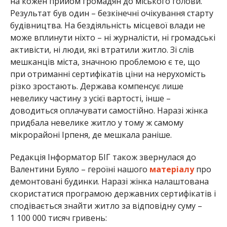
на кожен прийом громадян до міського голови.
Результат був один – безкінечні очікування старту
будівництва. На бездіяльність місцевої влади не
може вплинути ніхто – ні журналісти, ні громадські
активісти, ні люди, які втратили житло. Зі слів
мешканців міста, значною проблемою є те, що
при отриманні сертифікатів ціни на нерухомість
різко зростають. Держава компенсує лише
невелику частину з усієї вартості, інше –
доводиться оплачувати самостійно. Наразі жінка
придбала невелике житло у тому ж самому
мікрорайоні Ірпеня, де мешкала раніше.
Редакція Інформатор БІГ також звернулася до
Валентини Буяло – героїні нашого
матеріалу
про
демонтовані будинки. Наразі жінка налаштована
скористатися програмою державних сертифікатів і
сподівається знайти житло за відповідну суму –
1 100 000 тисяч гривень: