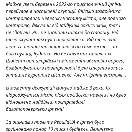
Майже увесь березень 2022-го пристоличний Ірпінь
перебував в частковій окупації. Війська загарбника
контролювали невелику частину міста, але повного
контролю, дякуючи відчайдухам-захисникам, так і
не здобули. Як і не знайшли шляхів до столиці. Від
того окупантам було непереливки. Від того їхня
лють і ненависть виливалися на саме місто – на
його вулиці, будинки. На беззахисних цивільних.
Щоденні артилерійські і мінометні обстріли ворога,
бомбардування з повітря ладні були стерти колись
затишне курортне містечко. Але ні, Ірпінь вистояв…
Із моменту деокупації минуло майже 3 роки. Як
відроджується місто після російської навали і чи було
відновлено найбільш постраждалі
багатоповерхівки Ірпеня?
За оцінками проєкту RebuildUA в Ірпені було
зруйновано понад 10 тисяч будівель. Величезна