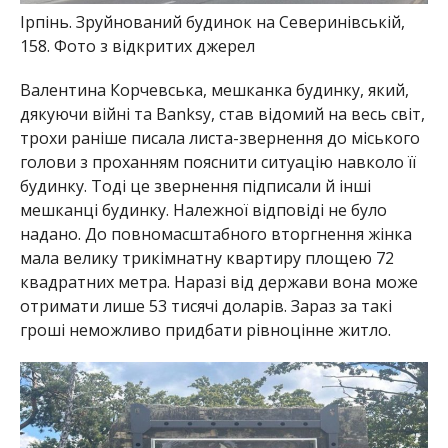
Ірпінь. Зруйнований будинок на Северинівській,
158. Фото з відкритих джерел
Валентина Корчевська, мешканка будинку, який,
дякуючи війні та Banksy, став відомий на весь світ,
трохи раніше писала листа-звернення до міського
голови з проханням пояснити ситуацію навколо її
будинку. Тоді це звернення підписали й інші
мешканці будинку. Належної відповіді не було
надано. До повномасштабного вторгнення жінка
мала велику трикімнатну квартиру площею 72
квадратних метра. Наразі від держави вона може
отримати лише 53 тисячі доларів. Зараз за такі
гроші неможливо придбати рівноцінне житло.