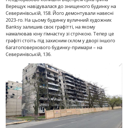
Верещук навідувалася до знищеного будинку на
Северинівській, 158. Його демонтували навесні
2023-го. На цьому будинку вуличний художник
Banksy залишив своє графітті, на якому
намалював юну гімнастку зі стрічкою. Тепер це
графіті стоїть під захисним склом у дворі іншого
багатоповерхового будинку-примари – на
Северинівській, 136.