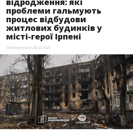
відродження: які
проблеми гальмують
процес відбудови
житлових будинків у
місті-герої Ірпені
Опубліковано
28.02.2025