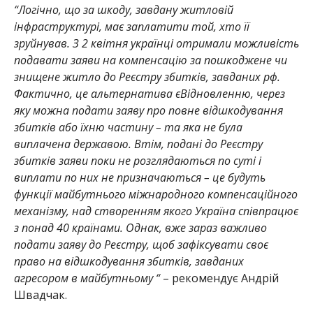
“Логічно, що за шкоду, завдану житловій
інфраструктурі, має заплатити той, хто її
зруйнував. З 2 квітня українці отримали можливість
подавати заяви на компенсацію за пошкоджене чи
знищене житло до Реєстру збитків, завданих рф.
Фактично, це альтернатива єВідновленню, через
яку можна подати заяву про повне відшкодування
збитків або їхню частину – та яка не була
виплачена державою. Втім, подані до Реєстру
збитків заяви поки не розглядаються по суті і
виплати по них не призначаються – це будуть
функції майбутнього міжнародного компенсаційного
механізму, над створенням якого Україна співпрацює
з понад 40 країнами. Однак, вже зараз важливо
подати заяву до Реєстру, щоб зафіксувати своє
право на відшкодування збитків, завданих
агресором в майбутньому “
– рекомендує Андрій
Швадчак.