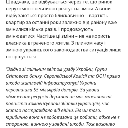
Швадчака, це відбувається через те, що ринок
нерухомості невпинно реагує на зміни. А вони
відбуваються просто блискавично – вартість
квартир за останні роки залежно від району вже
змінилися кілька разів. І продовжують
змінюватися. Частіше ці зміни – не на користь
власника втраченого житла. З плином часу і
зміною українського законодавства ситуація лише
погіршується:
“Згідно зі спільним звітом уряду України, Групи
Світового банку, Європейської Комісії та ООН пряма
шкода житловій інфраструктурі України
перевищила 55 мільярдів доларів. За умови
обмежених ресурсів держава не має можливості
повністю компенсувати збитки українцям, чиє
житло постраждало від війни. Більш того,
юридично вона не зобов’язана це робити, адже не є
стороною, винною у завдані шкоди. Тож важливо