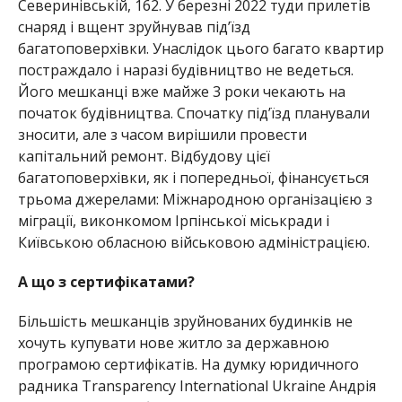
Северинівській, 162. У березні 2022 туди прилетів
снаряд і вщент зруйнував під’їзд
багатоповерхівки. Унаслідок цього багато квартир
постраждало і наразі будівництво не ведеться.
Його мешканці вже майже 3 роки чекають на
початок будівництва. Спочатку під’їзд планували
зносити, але з часом вирішили провести
капітальний ремонт. Відбудову цієї
багатоповерхівки, як і попередньої, фінансується
трьома джерелами: Міжнародною організацією з
міграції, виконкомом Ірпінської міськради і
Київською обласною військовою адміністрацією.
А що з сертифікатами?
Більшість мешканців зруйнованих будинків не
хочуть купувати нове житло за державною
програмою сертифікатів. На думку юридичного
радника Transparency International Ukraine Андрія