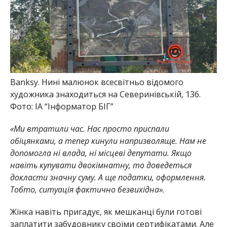
Banksy. Нині малюнок всесвітньо відомого
художника знаходиться на Северинівській, 136.
Фото: ІА “Інформатор БІГ”
«Ми втратили час. Нас просто приспали
обіцянками, а тепер кинули напризволяще. Нам не
допомогла ні влада, ні місцеві депутати. Якщо
навіть купувати двокімнатну, то доведеться
докласти значну суму. А ще податки, оформлення.
Тобто, ситуація фактично безвихідна».
Жінка навіть пригадує, як мешканці були готові
заплатити забудовнику своїми сертифікатами. Але