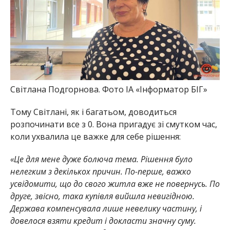
Світлана Подгорнова. Фото ІА «Інформатор БІГ»
Тому Світлані, як і багатьом, доводиться
розпочинати все з 0. Вона пригадує зі смутком час,
коли ухвалила це важке для себе рішення:
«Це для мене дуже болюча тема. Рішення було
нелегким з декількох причин. По-перше, важко
усвідомити, що до свого житла вже не повернусь. По
друге, звісно, така купівля вийшла невигідною.
Держава компенсувала лише невелику частину, і
довелося взяти кредит і докласти значну суму.