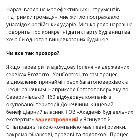
Наразі влада не має ефективних інструментів
підтримки громадян, чиє житло постраждало
унаслідок росіійських ударів. Міська рада наразі не
говорить про конкретні дати старту будівництва
хоча би одного з вищевказаних будинків.
Чи все так прозоро?
Якщо перевірити відбудову Ірпеня на державних
сервісах Prozorro і YouControl, то сам процес
відновлення принаймі трьох багатоповерхівок є
неоднозначним. Наприклад багатоповерхівку по
Северинівській, 160 відбудовує компанія з
окупованої території Донеччини. Кінцевий
бенефіціарний власник ТОВ «Академія будівельних
експертиз»
зареєстрований
у Ясинуватій.
Співпраця з такою компанією має певні ризики,
зокрема фінансові, правові та податкові. Процес