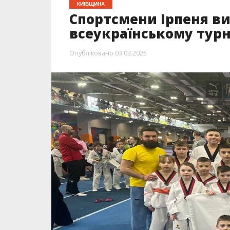
КИЇВЩИНА
Спортсмени Ірпеня в
всеукраїнському турн
Опубліковано
03.03.2025