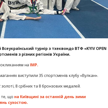
й Всеукраїнський турнір з тхеквондо ВТФ «KYIV OPEN
тсменів з різних регіонів України.
покликанням на
ІМР.
змаганнях виступили 35 спортсменів клубу «Вулкан».
золоті, 8 срібних та 8 бронзових медалей.
 те, що
на Київщині за останній день зими
янь сухостою.