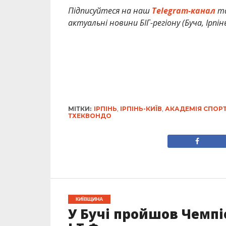
Підписуйтеся на наш
Telegram-канал
т
актуальні новини БІГ-регіону (Буча, Ірпін
МІТКИ:
ІРПІНЬ
,
ІРПІНЬ-КИЇВ
,
АКАДЕМІЯ СПОР
ТХЕКВОНДО
КИЇВЩИНА
У Бучі пройшов Чемпі