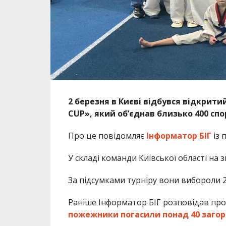
2 березня в Києві відбувся відкрити
CUP», який об’єднав близько 400 спор
Про це повідомляє
Інформатор БІГ
із 
У складі команди Київської області на 
За підсумками турніру вони вибороли 2 
Раніше Інформатор БІГ розповідав про
пожежники погасили понад 40 загор