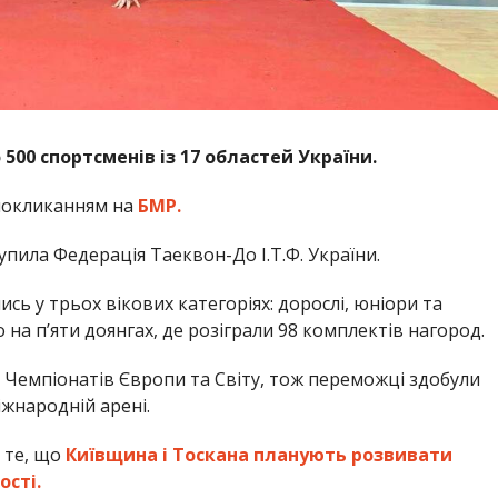
500 спортсменів із 17 областей України.
покликанням на
БМР.
пила Федерація Таеквон-До І.Т.Ф. України.
сь у трьох вікових категоріях: дорослі, юніори та
а п’яти доянгах, де розіграли 98 комплектів нагород.
 Чемпіонатів Європи та Світу, тож переможці здобули
жнародній арені.
 те, що
Київщина і Тоскана планують розвивати
ості.