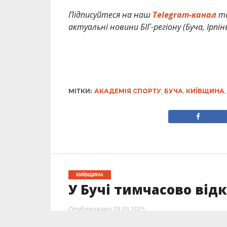
Підписуйтеся на наш
Telegram-канал
т
актуальні новини БІГ-регіону (Буча, Ірпін
МІТКИ:
АКАДЕМІЯ СПОРТУ
,
БУЧА
,
КИЇВЩИНА
КИЇВЩИНА
У Бучі тимчасово від
Опубліковано
03.03.2025