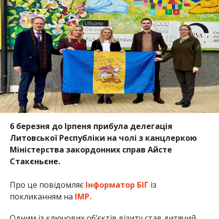
6 березня до Ірпеня прибула делегація
Литовської Республіки на чолі з канцлеркою
Міністерства закордонних справ Айсте
Стакєньєне.
Про це повідомляє
Інформатор БІГ
із
покликанням на
ІМР.
Одним із ключових об’єктів візиту став дитячий