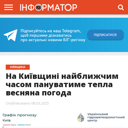
ГОЛОВНА
ВІЙНА
ЖИТТЯ
ВЛАДА
ГРОШІ
ТРЕШ
КИЇВЩИНА
БЛОГИ
КОРИСНЕ
ОБЛИЧЧЯ
ОГЛЯД
ПРО
ПРОЄКТ
КИЇВЩИНА
На Київщині найближчим
часом пануватиме тепла
весняна погода
Опубліковано
08.03.2025