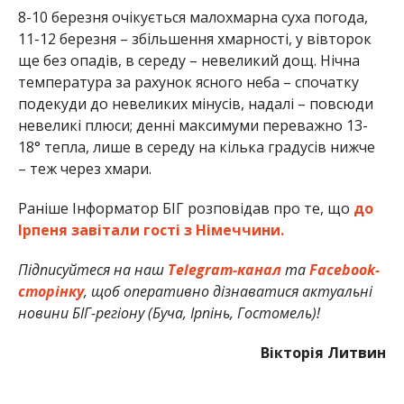
8-10 березня очікується малохмарна суха погода,
11-12 березня – збільшення хмарності, у вівторок
ще без опадів, в середу – невеликий дощ. Нічна
температура за рахунок ясного неба – спочатку
подекуди до невеликих мінусів, надалі – повсюди
невеликі плюси; денні максимуми переважно 13-
18° тепла, лише в середу на кілька градусів нижче
– теж через хмари.
Раніше Інформатор БІГ розповідав про те, що
до
Ірпеня завітали гості з Німеччини.
Підписуйтеся на наш
Telegram-канал
та
Facebook-
сторінку
, щоб оперативно дізнаватися актуальні
новини БІГ-регіону (Буча, Ірпінь, Гостомель)!
Вікторія Литвин