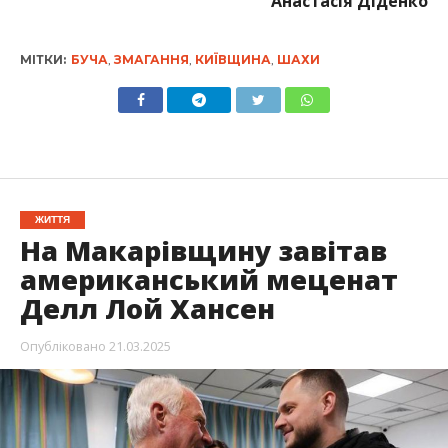
Анастасія Діденко
МІТКИ:
БУЧА
,
ЗМАГАННЯ
,
КИЇВЩИНА
,
ШАХИ
ЖИТТЯ
На Макарівщину завітав
американський меценат
Делл Лой Хансен
Опубліковано
21.03.2025