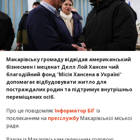
Макарівську громаду відвідав американський
бізнесмен і меценат Делл Лой Хансен чий
благодійний фонд
“
Місія Хансена в Україні
“
допомагає відбудовувати житло для
постраждалих родин та підтримує внутрішньо
переміщених осіб.
Про це повідомляє
Інформатор БІГ
із
покликанням на
пресслужбу
Макарівської міської
ради.
Разом із Макарівським селищним головою