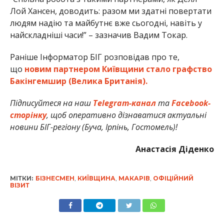
Лой Хансен, доводить: разом ми здатні повертати
людям надію та майбутнє вже сьогодні, навіть у
найскладніші часи!” – зазначив Вадим Токар.
Раніше Інформатор БІГ розповідав про те,
що
новим партнером Київщини стало графство
Бакінгемшир (Велика Британія).
Підписуйтеся на наш
Telegram-канал
та
Facebook-
сторінку
, щоб оперативно дізнаватися актуальні
новини БІГ-регіону (Буча, Ірпінь, Гостомель)!
Анастасія Діденко
МІТКИ:
БІЗНЕСМЕН
,
КИЇВЩИНА
,
МАКАРІВ
,
ОФІЦІЙНИЙ
ВІЗИТ