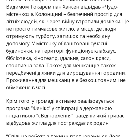
Вадимом Токарем пан Хансен відвідав «Чудо-
містечко» в Колонщині – безпечний простір для
літніх людей, які через війну втратили домівки. Це
не просто тимчасове житло, а місце, де люди
отримують турботу, затишок та необхідну
допомогу. У містечку облаштовані сучасні
будиночки, на території функціонує клабхаус,
бібліотека, кінотеатр, їдальня, салон краси,
спортивна зала. Також для мешканців також
передбачені ділянки для вирощування городини.
Проживання для мешканців є безкоштовним і не
обмежене в часі.
Крім того, у громаді активно реалізовується
програма “Фенікс” у співпраці з державною
ініціативою “єВідновлення”, завдяки якій триває
відбудова житла для постраждалих родин.
“Спільна робота з такими партнерами, як Делл