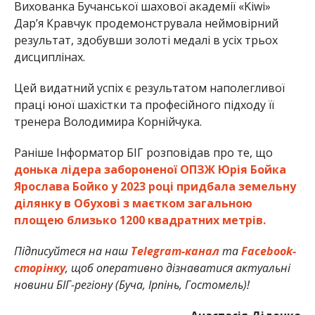
Вихованка Бучанської шахової академії «Kiwi»
Дар’я Кравчук продемонструвала неймовірний
результат, здобувши золоті медалі в усіх трьох
дисциплінах.
Цей видатний успіх є результатом наполегливої
праці юної шахістки та професійного підходу її
тренера Володимира Корнійчука.
Раніше Інформатор БІГ розповідав про те, що
донька лідера забороненої ОПЗЖ Юрія Бойка
Ярослава Бойко у 2023 році придбала земельну
ділянку в Обухові з маєтком загальною
площею близько 1200 квадратних метрів.
Підписуйтеся на наш
Telegram-канал
та
Facebook-
сторінку
, щоб оперативно дізнаватися актуальні
новини БІГ-регіону (Буча, Ірпінь, Гостомель)!