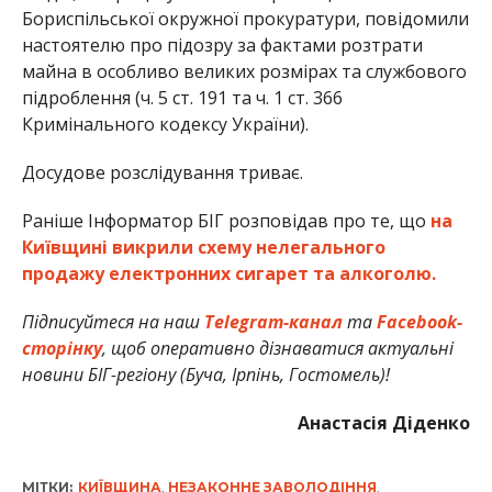
Бориспільської окружної прокуратури, повідомили
настоятелю про підозру за фактами розтрати
майна в особливо великих розмірах та службового
підроблення (ч. 5 ст. 191 та ч. 1 ст. 366
Кримінального кодексу України).
Досудове розслідування триває.
Раніше Інформатор БІГ розповідав про те, що
на
Київщині викрили схему нелегального
продажу електронних сигарет та алкоголю.
Підписуйтеся на наш
Telegram-канал
та
Facebook-
сторінку
, щоб оперативно дізнаватися актуальні
новини БІГ-регіону (Буча, Ірпінь, Гостомель)!
Анастасія Діденко
МІТКИ:
КИЇВЩИНА
,
НЕЗАКОННЕ ЗАВОЛОДІННЯ
,