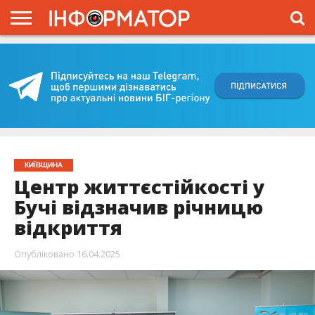
ГОЛОВНА
ВІЙНА
ЖИТТЯ
ВЛАДА
ГРОШІ
ТРЕШ
КИЇВЩИНА
БЛОГИ
КОРИСНЕ
ОБЛИЧЧЯ
ОГЛЯД
ПРО
ПРОЄКТ
КИЇВЩИНА
Центр життєстійкості у
Бучі відзначив річницю
відкриття
Опубліковано
16.04.2025