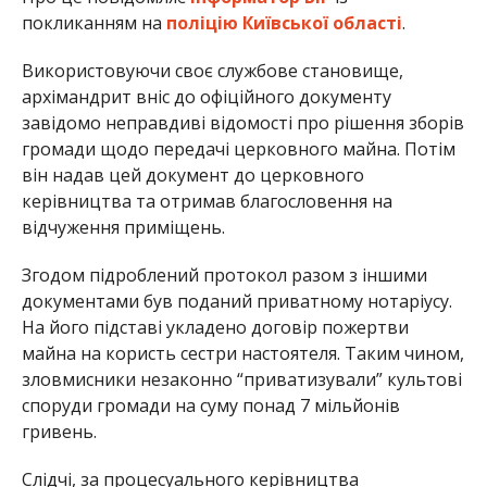
покликанням на
поліцію Київської області
.
Використовуючи своє службове становище,
архімандрит вніс до офіційного документу
завідомо неправдиві відомості про рішення зборів
громади щодо передачі церковного майна. Потім
він надав цей документ до церковного
керівництва та отримав благословення на
відчуження приміщень.
Згодом підроблений протокол разом з іншими
документами був поданий приватному нотаріусу.
На його підставі укладено договір пожертви
майна на користь сестри настоятеля. Таким чином,
зловмисники незаконно “приватизували” культові
споруди громади на суму понад 7 мільйонів
гривень.
Слідчі, за процесуального керівництва