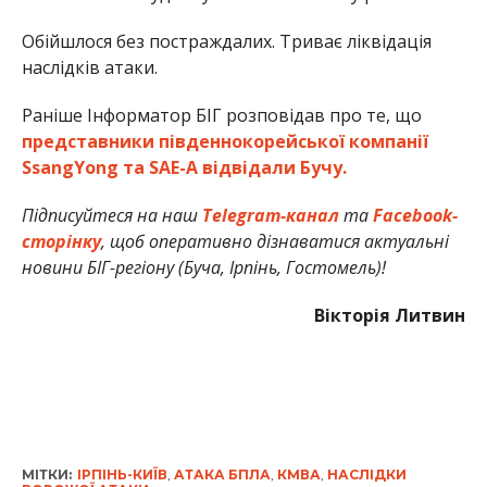
Обійшлося без постраждалих. Триває ліквідація
наслідків атаки.
Раніше Інформатор БІГ розповідав про те, що
представники південнокорейської компанії
SsangYong та SAE-A відвідали Бучу.
Підписуйтеся на наш
Telegram-канал
та
Facebook-
сторінку
, щоб оперативно дізнаватися актуальні
новини БІГ-регіону (Буча, Ірпінь, Гостомель)!
Вікторія Литвин
МІТКИ:
ІРПІНЬ-КИЇВ
,
АТАКА БПЛА
,
КМВА
,
НАСЛІДКИ