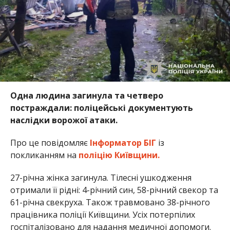
Одна людина загинула та четверо
постраждали: поліцейські документують
наслідки ворожої атаки.
Про це повідомляє
Інформатор БІГ
із
покликанням на
поліцію Київщини.
27-річна жінка загинула. Тілесні ушкодження
отримали її рідні: 4-річний син, 58-річний свекор та
61-річна свекруха. Також травмовано 38-річного
працівника поліції Київщини. Усіх потерпілих
госпіталізовано для надання медичної допомоги.