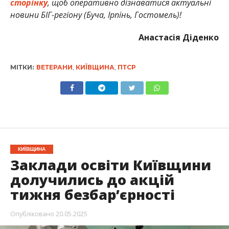
сторінку
, щоб оперативно дізнаватися актуальні
новини БІГ-регіону (Буча, Ірпінь, Гостомель)!
Анастасія Діденко
МІТКИ:
ВЕТЕРАНИ
,
КИЇВЩИНА
,
ПТСР
КИЇВЩИНА
Заклади освіти Київщини
долучились до акцій
тижня безбар’єрності
Опубліковано
20.05.2025