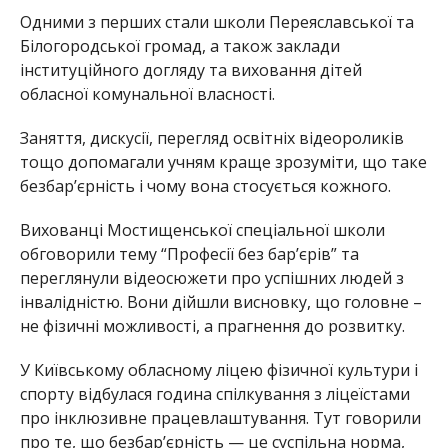
Одними з перших стали школи Переяславської та
Білогородської громад, а також заклади
інституційного догляду та виховання дітей
обласної комунальної власності.
Заняття, дискусії, перегляд освітніх відеороликів
тощо допомагали учням краще зрозуміти, що таке
безбар’єрність і чому вона стосується кожного.
Вихованці Мостищенської спеціальної школи
обговорили тему “Професії без бар’єрів” та
переглянули відеосюжети про успішних людей з
інвалідністю. Вони дійшли висновку, що головне –
не фізичні можливості, а прагнення до розвитку.
У Київському обласному ліцею фізичної культури і
спорту відбулася година спілкування з ліцеїстами
про інклюзивне працевлаштування. Тут говорили
про те, що безбар’єрність — це суспільна норма,