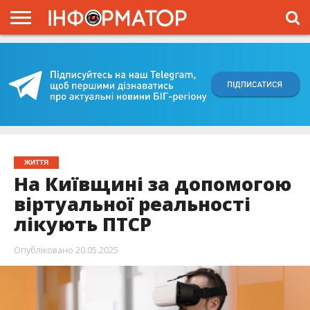
ГОЛОВНА
ВІЙНА
ЖИТТЯ
ВЛАДА
ГРОШІ
ТРЕШ
КИЇВЩИНА
БЛОГИ
КОРИСНЕ
ОБЛИЧЧЯ
ОГЛЯД
ПРО
ПРОЄКТ
ЖИТТЯ
На Київщині за допомогою
віртуальної реальності
лікують ПТСР
Опубліковано
20.05.2025