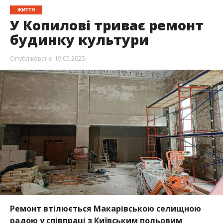
ЖИТТЯ
У Копилові триває ремонт
будинку культури
Опубліковано
19.05.2025
Ремонт втілюється Макарівською селищною
радою у співпраці з Київським польовим