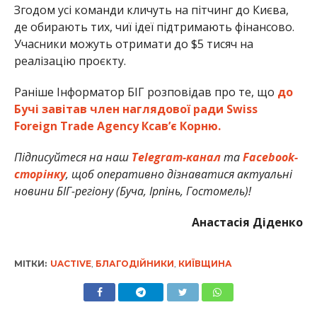
Згодом усі команди кличуть на пітчинг до Києва,
де обирають тих, чиї ідеї підтримають фінансово.
Учасники можуть отримати до $5 тисяч на
реалізацію проєкту.
Раніше Інформатор БІГ розповідав про те, що
до
Бучі завітав член наглядової ради Swiss
Foreign Trade Agency Ксав’є Корню.
Підписуйтеся на наш
Telegram-канал
та
Facebook-
сторінку
, щоб оперативно дізнаватися актуальні
новини БІГ-регіону (Буча, Ірпінь, Гостомель)!
Анастасія Діденко
МІТКИ:
UACTIVE
,
БЛАГОДІЙНИКИ
,
КИЇВЩИНА