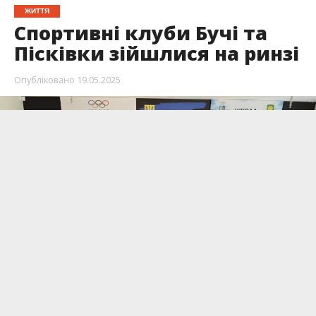
ЖИТТЯ
Спортивні клуби Бучі та
Пісківки зійшлися на ринзі
Опубліковано
19.05.2025
У Школі олімпійського боксу БСК «Патріот»
пройшла матчева зустріч між клубами.