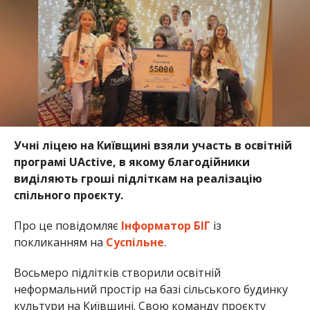
Учні ліцею на Київщині взяли участь в освітній
програмі UActive, в якому благодійники
виділяють гроші підліткам на реалізацію
спільного проєкту.
Про це повідомляє
Інформатор БІГ
із
покликанням на
Суспільне
.
Восьмеро підлітків створили освітній
неформальний простір на базі сільського будинку
культури на Київщині. Свою команду проєкту