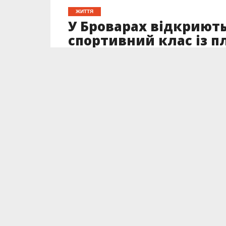
ЖИТТЯ
У Броварах відкриют
спортивний клас із п
Опубліковано
03.07.2025