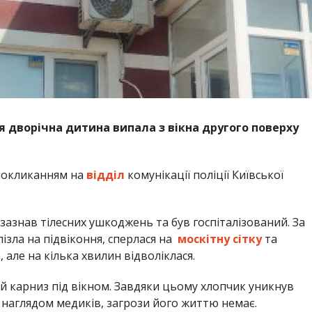
ня дворічна дитина випала з вікна другого поверху
покликанням на
відділ
комунікації поліції Київської
 зазнав тілесних ушкоджень та був госпіталізований. За
зла на підвіконня, сперлася на
москітну сітку
та
але на кілька хвилин відволіклася.
й карниз під вікном. Завдяки цьому хлопчик уникнув
д наглядом медиків, загрози його життю немає.