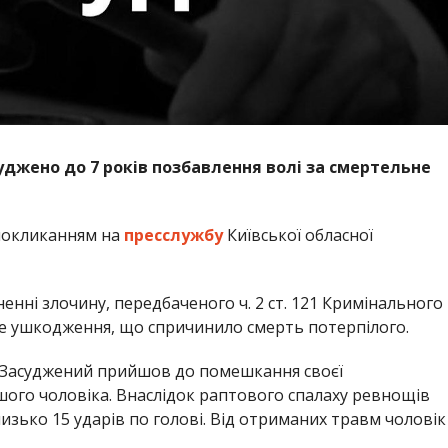
суджено до 7 років позбавлення волі за смертельне
покликанням на
пресслужбу
Київської обласної
нні злочину, передбаченого ч. 2 ст. 121 Кримінального
не ушкодження, що спричинило смерть потерпілого.
у. Засуджений прийшов до помешкання своєї
іншого чоловіка. Внаслідок раптового спалаху ревнощів
изько 15 ударів по голові. Від отриманих травм чоловік