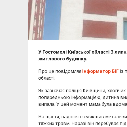
У Гостомелі Київської області 3 лип
житлового будинку.
Про це повідомляє
Інформатор БІГ
із 
області.
Як зазначає поліція Київщини, хлопчик
попередньою інформацією, дитина вилі
випала. У цей момент мама була вдома, 
На щастя, падіння пом’якшив металеви
тяжких травм. Наразі він перебуває пі