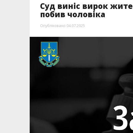
Суд виніс вирок жит
побив чоловіка
Опубліковано
04.07.2025