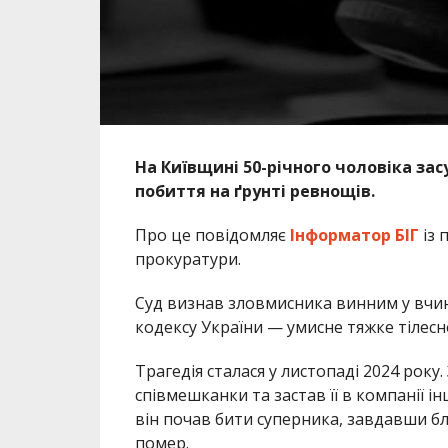
На Київщині 50-річного чоловіка за
побиття на ґрунті ревнощів.
Про це повідомляє
Інформатор БІГ
із 
прокуратури.
Суд визнав зловмисника винним у вчине
кодексу України — умисне тяжке тілес
Трагедія сталася у листопаді 2024 рок
співмешканки та застав її в компанії 
він почав бити суперника, завдавши бл
помер.