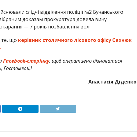
ійснювали слідчі відділення поліції №2 Бучанського
и зібраним доказам прокуратура довела вину
окарання — 7 років позбавлення волі.
 те, що
керівник столичного лісового офісу Сахнюк
.
а
Facebook-сторінку
, щоб оперативно дізнаватися
ь, Гостомель)!
Анастасія Діденко