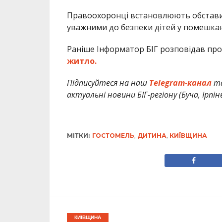
Правоохоронці встановлюють обставин
уважними до безпеки дітей у помешкан
Раніше Інформатор БІГ розповідав про
житло.
Підписуйтеся на наш
Telegram-канал
т
актуальні новини БІГ-регіону (Буча, Ірпін
МІТКИ:
ГОСТОМЕЛЬ
,
ДИТИНА
,
КИЇВЩИНА
КИЇВЩИНА