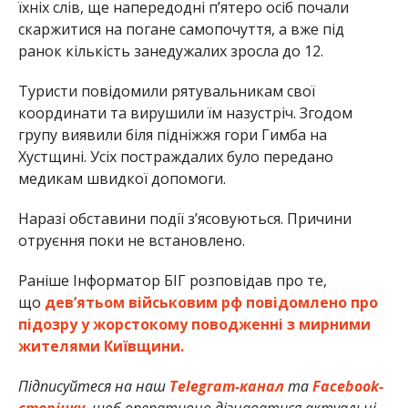
їхніх слів, ще напередодні п’ятеро осіб почали
скаржитися на погане самопочуття, а вже під
ранок кількість занедужалих зросла до 12.
Туристи повідомили рятувальникам свої
координати та вирушили їм назустріч. Згодом
групу виявили біля підніжжя гори Гимба на
Хустщині. Усіх постраждалих було передано
медикам швидкої допомоги.
Наразі обставини події з’ясовуються. Причини
отруєння поки не встановлено.
Раніше Інформатор БІГ розповідав про те,
що
дев’ятьом військовим рф повідомлено про
підозру у жорстокому поводженні з мирними
жителями Київщини.
Підписуйтеся на наш
Telegram-канал
та
Facebook-