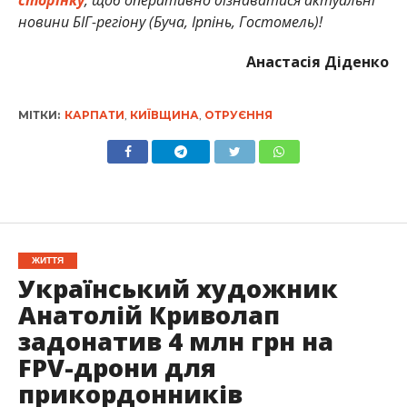
сторінку
, щоб оперативно дізнаватися актуальні
новини БІГ-регіону (Буча, Ірпінь, Гостомель)!
Анастасія Діденко
МІТКИ:
КАРПАТИ
,
КИЇВЩИНА
,
ОТРУЄННЯ
ЖИТТЯ
Український художник
Анатолій Криволап
задонатив 4 млн грн на
FPV-дрони для
прикордонників