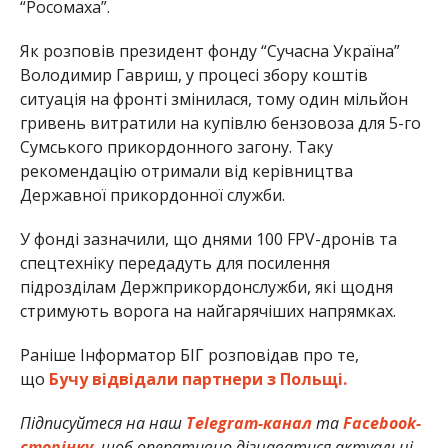
“Росомаха”.
Як розповів президент фонду “Сучасна Україна”
Володимир Гавриш, у процесі збору коштів
ситуація на фронті змінилася, тому один мільйон
гривень витратили на купівлю бензовоза для 5-го
Сумського прикордонного загону. Таку
рекомендацію отримали від керівництва
Державної прикордонної служби.
У фонді зазначили, що днями 100 FPV-дронів та
спецтехніку передадуть для посилення
підрозділам Держприкордонслужби, які щодня
стримують ворога на найгарячіших напрямках.
Раніше Інформатор БІГ розповідав про те,
що
Бучу відвідали партнери з Польщі.
Підписуйтеся на наш
Telegram-канал
та
Facebook-
сторінку
, щоб оперативно дізнаватися актуальні