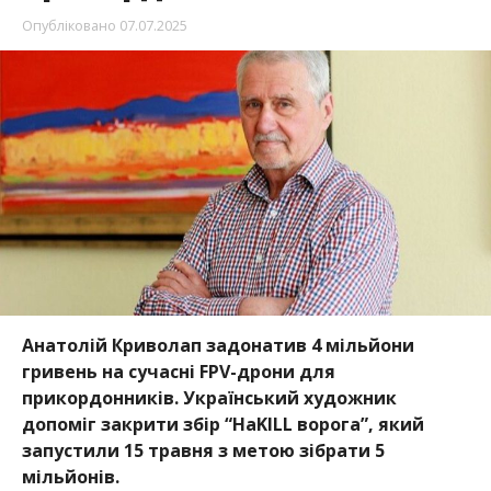
Опубліковано
07.07.2025
Анатолій Криволап задонатив 4 мільйони
гривень на сучасні FPV-дрони для
прикордонників. Український художник
допоміг закрити збір “НаKILL ворога”, який
запустили 15 травня з метою зібрати 5
мільйонів.