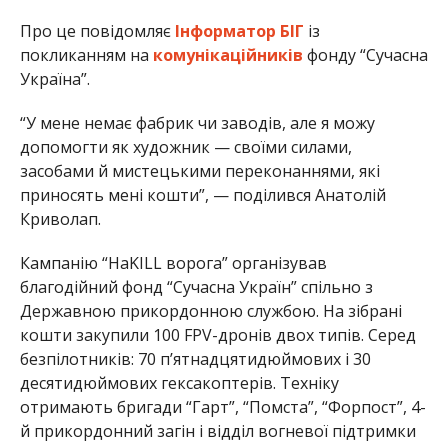
Про це повідомляє
Інформатор БІГ
із
покликанням на
комунікаційників
фонду “Сучасна
Україна”.
“У мене немає фабрик чи заводів, але я можу
допомогти як художник — своїми силами,
засобами й мистецькими переконаннями, які
приносять мені кошти”, — поділився Анатолій
Криволап.
Кампанію “НаKILL ворога” організував
благодійний фонд “Сучасна Україн” спільно з
Державною прикордонною службою. На зібрані
кошти закупили 100 FPV-дронів двох типів. Серед
безпілотників: 70 п’ятнадцятидюймових і 30
десятидюймових гексакоптерів. Техніку
отримають бригади “Гарт”, “Помста”, “Форпост”, 4-
й прикордонний загін і відділ вогневої підтримки