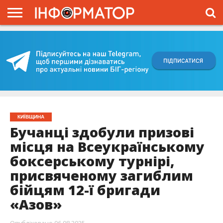
ГОЛОВНА
ВІЙНА
ЖИТТЯ
ВЛАДА
ГРОШІ
ТРЕШ
КИЇВЩИНА
БЛОГИ
КОРИСНЕ
ОБЛИЧЧЯ
ОГЛЯД
ПРО
ПРОЄКТ
КИЇВЩИНА
Бучанці здобули призові
місця на Всеукраїнському
боксерському турнірі,
присвяченому загиблим
бійцям 12-ї бригади
«Азов»