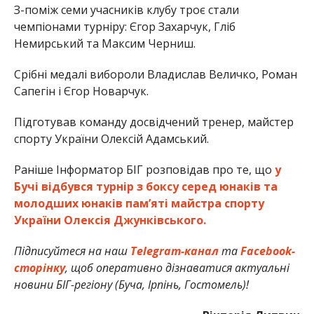
З-поміж семи учасників клубу троє стали
чемпіонами турніру: Єгор Захарчук, Гліб
Немирський та Максим Черниш.
Срібні медалі вибороли Владислав Величко, Роман
Сапегін і Єгор Новарчук.
Підготував команду досвідчений тренер, майстер
спорту України Олексій Адамський.
Раніше Інформатор БІГ розповідав про те, що
у
Бучі відбувся турнір з боксу серед юнаків та
молодших юнаків пам’яті майстра спорту
України Олексія Джунківського.
Підписуйтеся на наш
Telegram-канал
та
Facebook-
сторінку
, щоб оперативно дізнаватися актуальні
новини БІГ-регіону (Буча, Ірпінь, Гостомель)!