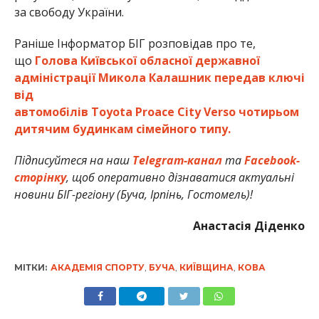
за свободу України.
Раніше Інформатор БІГ розповідав про те,
що
Голова Київської обласної державної
адміністрації Микола Калашник передав ключі
від
автомобілів
Toyota
Proace
City
Verso
чотирьом
дитячим будинкам сімейного типу.
Підписуйтеся на наш
Telegram-канал
та
Facebook-
сторінку
, щоб оперативно дізнаватися актуальні
новини БІГ-регіону (Буча, Ірпінь, Гостомель)!
Анастасія Діденко
МІТКИ:
АКАДЕМІЯ СПОРТУ
,
БУЧА
,
КИЇВЩИНА
,
КОВА