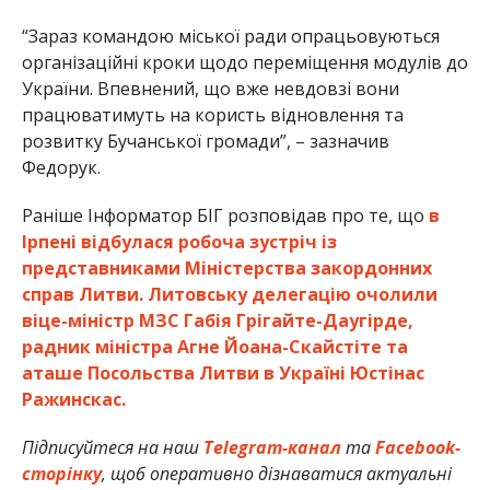
“Зараз командою міської ради опрацьовуються
організаційні кроки щодо переміщення модулів до
України. Впевнений, що вже невдовзі вони
працюватимуть на користь відновлення та
розвитку Бучанської громади”, – зазначив
Федорук.
Раніше Інформатор БІГ розповідав про те, що
в
Ірпені відбулася робоча зустріч із
представниками Міністерства закордонних
справ Литви. Литовську делегацію очолили
віце-міністр МЗС Габія Грігайте-Даугірде,
радник міністра Агне Йоана-Скайстіте та
аташе Посольства Литви в Україні Юстінас
Ражинскас.
Підписуйтеся на наш
Telegram-канал
та
Facebook-
сторінку
, щоб оперативно дізнаватися актуальні