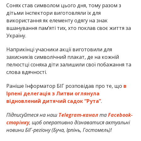
Сонях став символом цього дня, тому разом з
дітьми інспектори виготовляли їх для
використання як елементу одягу на знак
вшанування памʼяті тих, хто поклав своє життя за
Україну.
Наприкінці учасники акції виготовили для
захисників символічний плакат, де на кожній
пелюстці соняха діти залишили свої побажання та
слова вдячності.
Раніше Інформатор БІГ розповідав про те, що
в
Ірпені делегація з Литви оглянула
відновлений дитячий садок “Рута”
.
Підписуйтеся на наш
Telegram-канал
та
Facebook-
сторінку
, щоб оперативно дізнаватися актуальні
новини БІГ-регіону (Буча, Ірпінь, Гостомель)!