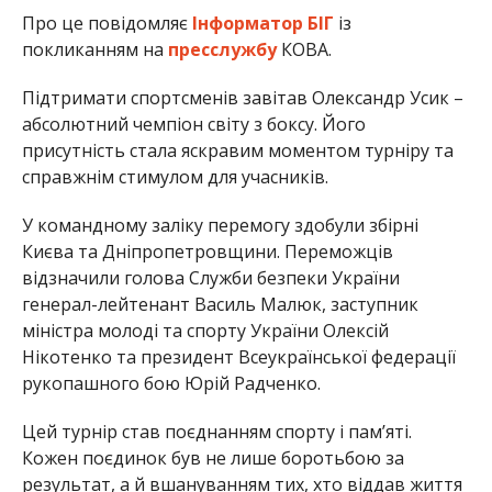
Про це повідомляє
Інформатор БІГ
із
покликанням на
пресслужбу
КОВА.
Підтримати спортсменів завітав Олександр Усик –
абсолютний чемпіон світу з боксу. Його
присутність стала яскравим моментом турніру та
справжнім стимулом для учасників.
У командному заліку перемогу здобули збірні
Києва та Дніпропетровщини. Переможців
відзначили голова Служби безпеки України
генерал-лейтенант Василь Малюк, заступник
міністра молоді та спорту України Олексій
Нікотенко та президент Всеукраїнської федерації
рукопашного бою Юрій Радченко.
Цей турнір став поєднанням спорту і пам’яті.
Кожен поєдинок був не лише боротьбою за
результат, а й вшануванням тих, хто віддав життя