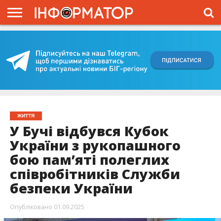
ГОЛОВНА
ВІЙНА
ЖИТТЯ
ВЛАДА
ГРОШІ
ТРЕШ
КИЇВЩИНА
БЛОГИ
КОРИСНЕ
ОБЛИЧЧЯ
ОГЛЯД
ПРО
ПРОЄКТ
ЖИТТЯ
У Бучі відбувся Кубок
України з рукопашного
бою пам’яті полеглих
співробітників Служби
безпеки України
Опубліковано
01.09.2025