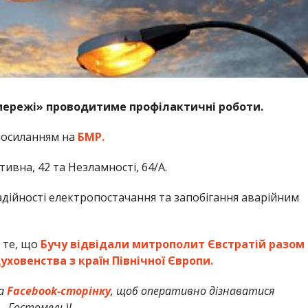
омережі» проводитиме профілактичні роботи.
 посиланням на
БМР.
ивна, 42 та Незламності, 64/A.
адійності електропостачання та запобігання аварійним
 те, що
Бучу відвідали митрополит Євстратій разом
ховенства з країн Північної Європи.
а
Facebook-сторінку
, щоб оперативно дізнаватися
ь, Гостомель)!