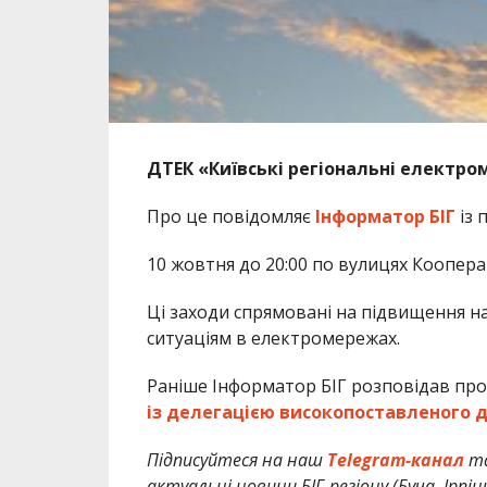
ДТЕК «Київські регіональні електр
Про це повідомляє
Інформатор БІГ
із
10 жовтня до 20:00 по вулицях Кооперат
Ці заходи спрямовані на підвищення н
ситуаціям в електромережах.
Раніше Інформатор БІГ розповідав про
із делегацією високопоставленого ду
Підписуйтеся на наш
Telegram-канал
т
актуальні новини БІГ-регіону (Буча, Ірпін