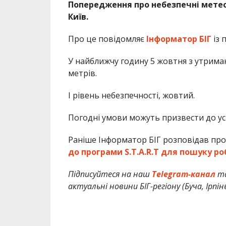
Попередження про небезпечні метеор
Київ.
Про це повідомляє
Інформатор БІГ
із 
У найближчу годину 5 жовтня з утрима
метрів.
I рівень небезпечності, жовтий.
Погодні умови можуть призвести до ус
Раніше Інформатор БІГ розповідав про
до програми S.T.A.R.T для пошуку ро
Підписуйтеся на наш
Telegram-канал
т
актуальні новини БІГ-регіону (Буча, Ірпін