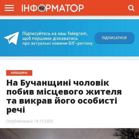
ГОЛОВНА
ВІЙНА
ЖИТТЯ
ВЛАДА
ГРОШІ
ТРЕШ
КИЇВЩИНА
БЛОГИ
КОРИСНЕ
ОБЛИЧЧЯ
ОГЛЯД
ПРО
ПРОЄКТ
КИЇВЩИНА
На Бучанщині чоловік
побив місцевого жителя
та викрав його особисті
речі
Опубліковано
14.11.2025