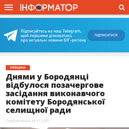
ГОЛОВНА
ВІЙНА
ЖИТТЯ
ВЛАДА
ГРОШІ
ТРЕШ
КИЇВЩИНА
БЛОГИ
КОРИСНЕ
ОБЛИЧЧЯ
ОГЛЯД
ПРО
ПРОЄКТ
КИЇВЩИНА
Днями у Бородянці
відбулося позачергове
засідання виконавчого
комітету Бородянської
селищної ради
Опубліковано
19.11.2025