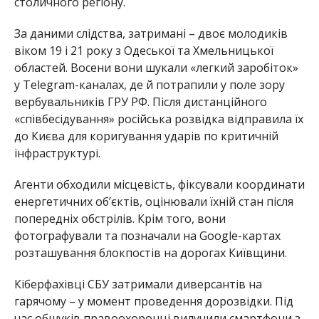
столичного регіону.
За даними слідства, затримані – двоє молодиків
віком 19 і 21 року з Одеської та Хмельницької
областей. Восени вони шукали «легкий заробіток»
у Telegram-каналах, де й потрапили у поле зору
вербувальників ГРУ РФ. Після дистанційного
«співбесідування» російська розвідка відправила їх
до Києва для коригування ударів по критичній
інфраструктурі.
Агенти обходили місцевість, фіксували координати
енергетичних об’єктів, оцінювали їхній стан після
попередніх обстрілів. Крім того, вони
фотографували та позначали на Google-картах
розташування блокпостів на дорогах Київщини.
Кіберфахівці СБУ затримали диверсантів на
гарячому – у момент проведення дорозвідки. Під
час обшуків правоохоронці вилучили смартфони з