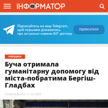
ГОЛОВНА
ВІЙНА
ЖИТТЯ
ВЛАДА
ГРОШІ
ТРЕШ
КИЇВЩИНА
БЛОГИ
КОРИСНЕ
ОБЛИЧЧЯ
ОГЛЯД
ПРО
ПРОЄКТ
КИЇВЩИНА
Буча отримала
гуманітарну допомогу від
міста-побратима Бергіш-
Гладбах
Опубліковано
11.12.2025