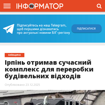
ГОЛОВНА
ВІЙНА
ЖИТТЯ
ВЛАДА
ГРОШІ
ТРЕШ
КИЇВЩИНА
БЛОГИ
КОРИСНЕ
ОБЛИЧЧЯ
ОГЛЯД
ПРО
ПРОЄКТ
КИЇВЩИНА
Ірпінь отримав сучасний
комплекс для переробки
будівельних відходів
Опубліковано
23.12.2025