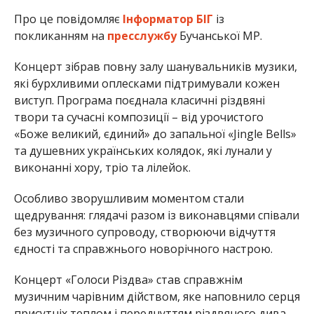
Про це повідомляє
Інформатор БІГ
із
покликанням на
пресслужбу
Бучанської МР.
Концерт зібрав повну залу шанувальників музики,
які бурхливими оплесками підтримували кожен
виступ. Програма поєднала класичні різдвяні
твори та сучасні композиції – від урочистого
«Боже великий, єдиний» до запальної «Jingle Bells»
та душевних українських колядок, які лунали у
виконанні хору, тріо та лілейок.
Особливо зворушливим моментом стали
щедрування: глядачі разом із виконавцями співали
без музичного супроводу, створюючи відчуття
єдності та справжнього новорічного настрою.
Концерт «Голоси Різдва» став справжнім
музичним чарівним дійством, яке наповнило серця
присутніх теплом і передчуттям різдвяного дива.