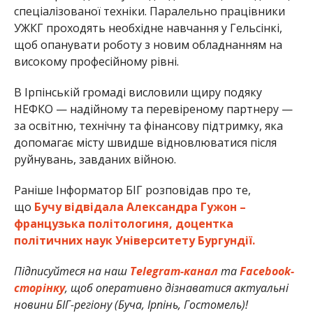
спеціалізованої техніки. Паралельно працівники
УЖКГ проходять необхідне навчання у Гельсінкі,
щоб опанувати роботу з новим обладнанням на
високому професійному рівні.
В Ірпінській громаді висловили щиру подяку
НЕФКО — надійному та перевіреному партнеру —
за освітню, технічну та фінансову підтримку, яка
допомагає місту швидше відновлюватися після
руйнувань, завданих війною.
Раніше Інформатор БІГ розповідав про те,
що
Бучу відвідала Александра Гужон –
французька політологиня, доцентка
політичних наук Університету Бургундії.
Підписуйтеся на наш
Telegram-канал
та
Facebook-
сторінку
, щоб оперативно дізнаватися актуальні
новини БІГ-регіону (Буча, Ірпінь, Гостомель)!